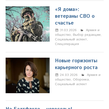
«Я дома»:
ветераны СВО о
счастье
31.03.2026
Марина
Армия и
общество
,
Выбор редакции
Щербакова
,
Социальный аспект
,
Спецоперация
Новые горизонты
карьерного роста
24.03.2026
Настя
Армия и
общество
,
Оборонка
Свиридова
,
Социальный аспект