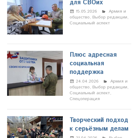
для СВОих
15.05.2026
Настя
Армия и
общество
,
Выбор редакции
Свиридова
,
Социальный аспект
Плюс адресная
социальная
поддержка
24.04.2026
Марина
Армия и
общество
,
Выбор редакции
Щербакова
,
Социальный аспект
,
Спецоперация
Творческий подход
к серьёзным делам
21.04.2026
Настя
Выбор