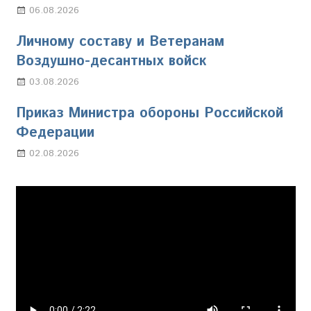
06.08.2026
Марина Щербакова
Личному составу и Ветеранам
Воздушно-десантных войск
03.08.2026
Марина Щербакова
Приказ Министра обороны Российской
Федерации
02.08.2026
Настя Свиридова