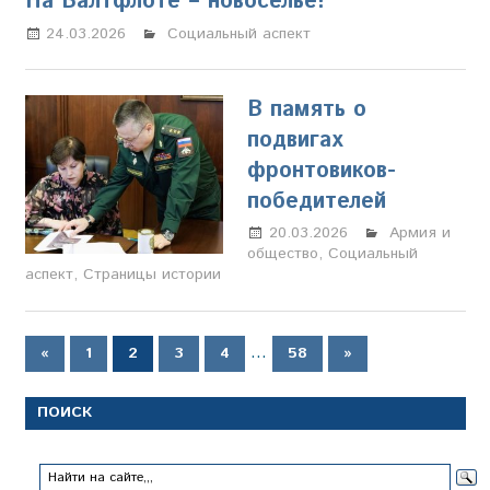
На Балтфлоте – новоселье!
24.03.2026
Настя Свиридова
Социальный аспект
В память о
подвигах
фронтовиков-
победителей
20.03.2026
Марина
Армия и
общество
,
Социальный
Щербакова
аспект
,
Страницы истории
Пагинация
Предыдущие
…
Следующие
«
1
2
3
4
58
»
записи
записи
записей
ПОИСК