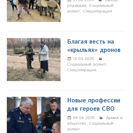
редакции
,
Социальный
Свиридова
аспект
,
Спецоперация
Благая весть на
«крыльях» дронов
14.04.2026
Настя
Социальный аспект
Свиридова
,
Спецоперация
Новые профессии
для героев СВО
08.04.2026
Марина
Армия и
общество
,
Социальный
Щербакова
аспект