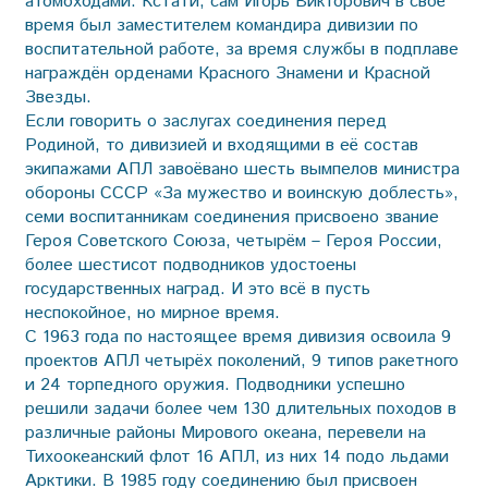
атомоходами. Кстати, сам Игорь Викторович в своё
время был заместителем командира дивизии по
воспитательной работе, за время службы в подплаве
награждён орденами Красного Знамени и Красной
Звезды.
Если говорить о заслугах соединения перед
Родиной, то дивизией и входящими в её состав
экипажами АПЛ завоёвано шесть вымпелов министра
обороны СССР «За мужество и воинскую доблесть»,
семи воспитанникам соединения присвоено звание
Героя Советского Союза, четырём – Героя России,
более шестисот подводников удостоены
государственных наград. И это всё в пусть
неспокойное, но мирное время.
С 1963 года по настоящее время дивизия освоила 9
проектов АПЛ четырёх поколений, 9 типов ракетного
и 24 торпедного оружия. Подводники успешно
решили задачи более чем 130 длительных походов в
различные районы Мирового океана, перевели на
Тихоокеанский флот 16 АПЛ, из них 14 подо льдами
Арктики. В 1985 году соединению был присвоен