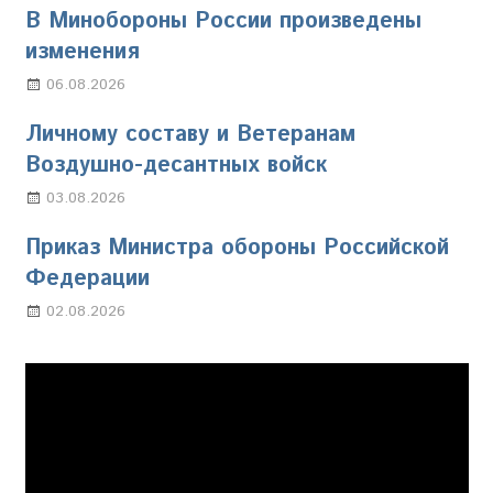
В Минобороны России произведены
изменения
06.08.2026
Марина Щербакова
Личному составу и Ветеранам
Воздушно-десантных войск
03.08.2026
Марина Щербакова
Приказ Министра обороны Российской
Федерации
02.08.2026
Настя Свиридова