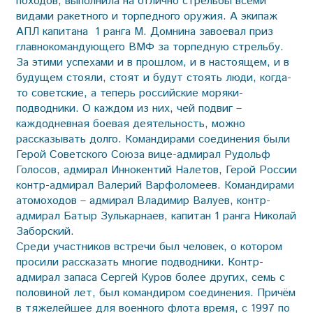
походов, выполнила на отлично стрельбы всеми
видами ракетного и торпедного оружия. А экипаж
АПЛ капитана 1 ранга М. Домнина завоевал приз
главнокомандующего ВМФ за торпедную стрельбу.
За этими успехами и в прошлом, и в настоящем, и в
будущем стояли, стоят и будут стоять люди, когда-
то советские, а теперь российские моряки-
подводники. О каждом из них, чей подвиг –
каждодневная боевая деятельность, можно
рассказывать долго. Командирами соединения были
Герой Советского Союза вице-адмирал Рудольф
Голосов, адмирал Иннокентий Налетов, Герой России
контр-адмирал Валерий Варфоломеев. Командирами
атомоходов – адмирал Владимир Валуев, контр-
адмирал Батыр Зулькарнаев, капитан 1 ранга Николай
Заборский.
Среди участников встречи был человек, о котором
просили рассказать многие подводники. Контр-
адмирал запаса Сергей Куров более других, семь с
половиной лет, был командиром соединения. Причём
в тяжелейшее для военного флота время, с 1997 по