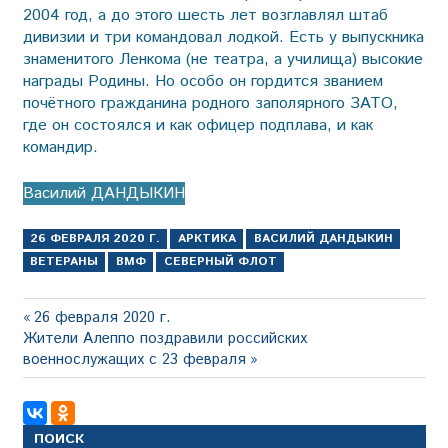
2004 год, а до этого шесть лет возглавлял штаб
дивизии и три командовал лодкой. Есть у выпускника
знаменитого Ленкома (не театра, а училища) высокие
награды Родины. Но особо он гордится званием
почётного гражданина родного заполярного ЗАТО,
где он состоялся и как офицер подплава, и как
командир.
Василий ДАНДЫКИН
26 ФЕВРАЛЯ 2020 Г.
АРКТИКА
ВАСИЛИЙ ДАНДЫКИН
ВЕТЕРАНЫ
ВМФ
СЕВЕРНЫЙ ФЛОТ
Навигация
Предыдущая
26 февраля 2020 г.
Следующая
запись:
Жители Алеппо поздравили российских
по
запись:
военнослужащих с 23 февраля
записям
ПОИСК