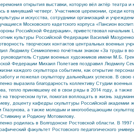
еремония открытия выставки, которую вёл актёр театра и 
ась в минувший четверг. Участников церемонии, среди кот
культуры и искусства, сотрудники организаций и учрежде
 учащиеся Московского кадетского корпуса «Пансион воспит
бороны Российской Федерации», приветствовал начальник
отник культуры Российской Федерации Василий Мазуренко
отворность творческих контактов центральных военных уч
адил Людмилу Семикопенко почётным знаком «За труды в во
руководитель Студии военных художников имени М.Б. Гре
йской Федерации Михаил Полетаев поздравил Людмилу Сем
жизни каждого скульптора событием, как открытие персона
 работу и пожелал скульптору дальнейших успехов. В свою 
енко выразила благодарность коллективу Студии военных
ова, тепло принявшему её в свои ряды в 2014 году, а также
 на творческом пути, помогая воплощать в жизнь задуманн
риеву, доценту кафедры скульптуры Российской академии ж
и Глазунова, а также молодым и многообещающим скульпто
 Стивкину и Родиону Мотовилову.
енко родилась в Волгодонске Ростовской области. В 1997 
рафический факультет Ростовского педагогического универ