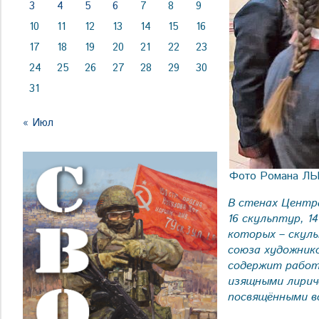
3
4
5
6
7
8
9
10
11
12
13
14
15
16
17
18
19
20
21
22
23
24
25
26
27
28
29
30
31
« Июл
Фото Романа Л
В стенах Центр
16 скульптур, 
которых – скуль
союза художник
содержит работ
изящными лирич
посвящёнными в