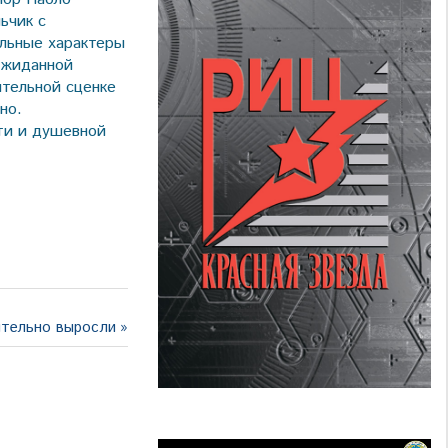
льчик с
ельные характеры
ожиданной
ятельной сценке
но.
ти и душевной
ительно выросли