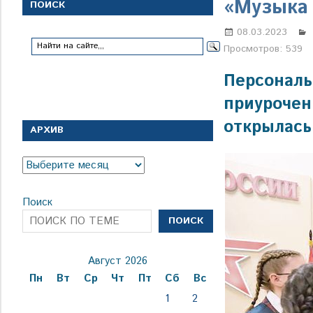
с
«Музыка 
ПОИСК
1
января
08.03.2023
1924
Просмотров:
539
года
Персональ
приурочен
открылась
АРХИВ
Архив
Поиск
ПОИСК
Август 2026
Пн
Вт
Ср
Чт
Пт
Сб
Вс
1
2