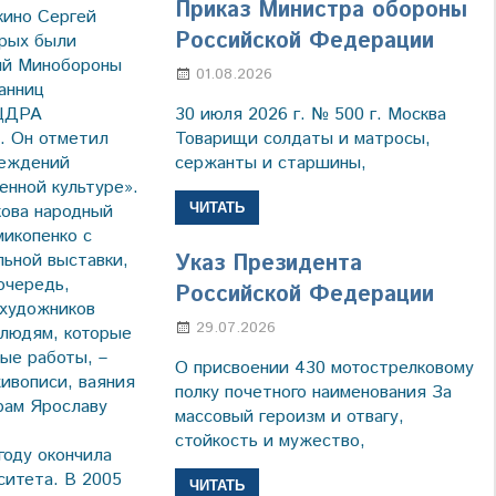
Приказ Министра обороны
кино Сергей
Российской Федерации
орых были
ний Минобороны
01.08.2026
Настя Свиридова
анниц
30 июля 2026 г. № 500 г. Москва
 ЦДРА
Товарищи солдаты и матросы,
. Он отметил
сержанты и старшины,
реждений
енной культуре».
ЧИТАТЬ
кова народный
икопенко с
льной выставки,
Указ Президента
очередь,
Российской Федерации
 художников
29.07.2026
Марина Щербакова
 людям, которые
ые работы, –
О присвоении 430 мотострелковому
ивописи, ваяния
полку почетного наименования За
рам Ярославу
массовый героизм и отвагу,
стойкость и мужество,
году окончила
ситета. В 2005
ЧИТАТЬ