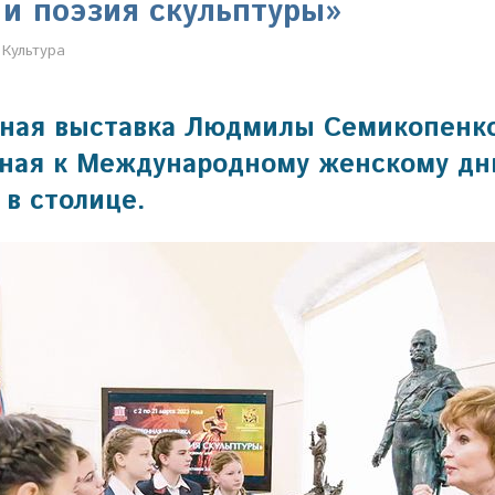
и поэзия скульптуры»
Настя Свиридова
Культура
ная выставка Людмилы Семикопенк
ная к Международному женскому дн
 в столице.