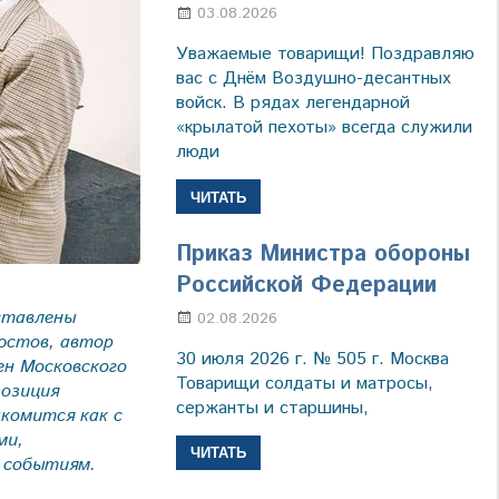
03.08.2026
Марина Щербакова
Уважаемые товарищи! Поздравляю
вас с Днём Воздушно-десантных
войск. В рядах легендарной
«крылатой пехоты» всегда служили
люди
ЧИТАТЬ
Приказ Министра обороны
Российской Федерации
ставлены
02.08.2026
Настя Свиридова
юстов, автор
30 июля 2026 г. № 505 г. Москва
ен Московского
Товарищи солдаты и матросы,
позиция
сержанты и старшины,
комится как с
ми,
ЧИТАТЬ
 событиям.