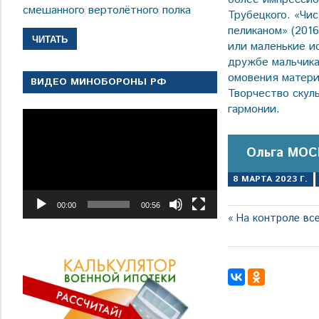
смешанного вертолётного полка
Трубецкого. «Чис
пеликаном» (201
ЧИТАТЬ
или маленькие и
дружбе мальчика 
омовения матери
ВИДЕО МИНОБОРОНЫ РФ
Творчество скул
гармонии.
Видеоплеер
Ольга МОС
8 МАРТА 2023 Г.
00:00
00:56
Навигация
Предыдущая
На контроле вс
запись:
по
записям