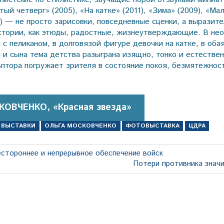
тый четверг» (2005), «На катке» (2011), «Зима» (2009), «Ма
6) — не просто зарисовки, повседневные сценки, а выразит
стории, как этюды, радостные, жизнеутверждающие. В не
с пеликаном, в долговязой фигуре девочки на катке, в оба
 и сына тема детства разыграна изящно, тонко и естествен
ьптора погружает зрителя в состояние покоя, безмятежнос
КОВЧЕНКО, «Красная звезда»
ВЫСТАВКИ
ОЛЬГА МОСКОВЧЕНКО
ФОТОВЫСТАВКА
ЦДРА
естороннее и непрерывное обеспечение войск
Следующая
Потери противника знач
запись: