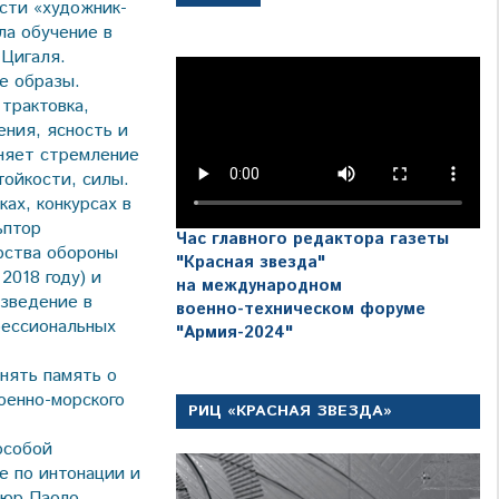
сти «художник-
ла обучение в
 Цигаля.
е образы.
трактовка,
ения, ясность и
иняет стремление
тойкости, силы.
ах, конкурсах в
ьптор
Час главного редактора газеты
рства обороны
"Красная звезда"
2018 году) и
на международном
озведение в
военно-техническом форуме
фессиональных
"Армия-2024"
нять память о
оенно-морского
РИЦ «КРАСНАЯ ЗВЕЗДА»
особой
е по интонации и
тюр Паоло