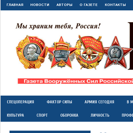
Перейти
ГЛАВНАЯ
НОВОСТИ
АВТОРЫ
О ГАЗЕТЕ
КОНТАКТЫ
к
содержимому
"Красная
Газета
Вооружённых
Сил
звезда"
СПЕЦОПЕРАЦИЯ
ФАКТОР СИЛЫ
АРМИЯ СЕГОДНЯ
В 
Российской
Федерации
КУЛЬТУРА
СПОРТ
ОБОРОНКА
ЛИЧНОСТЬ
ПРОФ
*
выходит