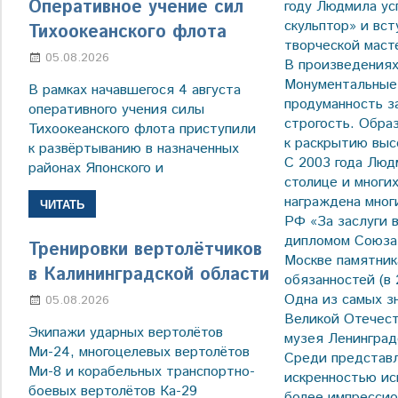
Оперативное учение сил
году Людмила ус
скульптор» и вс
Тихоокеанского флота
творческой маст
05.08.2026
Марина Щербакова
В произведения
Монументальные 
В рамках начавшегося 4 августа
продуманность з
оперативного учения силы
строгость. Обра
Тихоокеанского флота приступили
к раскрытию выс
к развёртыванию в назначенных
С 2003 года Люд
районах Японского и
столице и многи
награждена мног
ЧИТАТЬ
РФ «За заслуги 
дипломом Союза 
Тренировки вертолётчиков
Москве памятник
в Калининградской области
обязанностей (в 
Одна из самых з
05.08.2026
Марина Щербакова
Великой Отечест
Экипажи ударных вертолётов
музея Ленинград
Ми-24, многоцелевых вертолётов
Среди представл
Ми-8 и корабельных транспортно-
искренностью ис
боевых вертолётов Ка-29
более импрессио