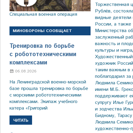
Торжественная ц
Рублёв, состоял
Специальная военная операция
видные деятели 
России, а также
Министерства о
МИНОБОРОНЫ СООБЩАЕТ
заслуженный раб
важность и плод
Тренировка по борьбе
культуры и нагр
с робототехническими
Художественный 
комплексами
художник Росси
таким важным в 
06.08.2026
Марина Щербакова
поблагодарил за
На Ленинградской военно-морской
Людмила Семикоп
базе прошла тренировка по борьбе
имени М.Б. Грек
с морскими робототехническими
поддерживают её
комплексами. Экипаж учебного
супругу Илье Гу
катера «Григорий
и зодчества Иль
Бидному, Тарасу
ЧИТАТЬ
Людмила Семикоп
художественно-г