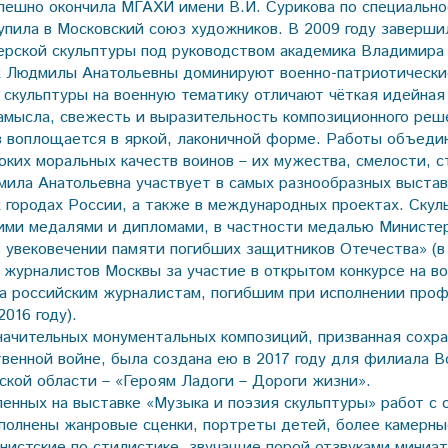
пешно окончила МГАХИ имени В.И. Сурикова по специально
тупила в Московский союз художников. В 2009 году заверши
ерской скульптуры под руководством академика Владимира
х Людмилы Анатольевны доминируют военно-патриотически
скульптуры на военную тематику отличают чёткая идейная 
амысла, свежесть и выразительность композиционного реш
з воплощается в яркой, лаконичной форме. Работы объед
оких моральных качеств воинов – их мужества, смелости, с
мила Анатольевна участвует в самых разнообразных выставк
х городах России, а также в международных проектах. Скул
ими медалями и дипломами, в частности медалью Министе
в увековечении памяти погибших защитников Отечества» (в 
журналистов Москвы за участие в открытом конкурсе на в
а российским журналистам, погибшим при исполнении про
2016 году).
начительных монументальных композиций, призванная сохра
венной войне, была создана ею в 2017 году для филиала В
ской области – «Героям Ладоги – Дороги жизни».
енных на выставке «Музыка и поэзия скульптуры» работ с 
полнены жанровые сценки, портреты детей, более камерны
нистские по стилистике, звучащие порой отзвуками миниа