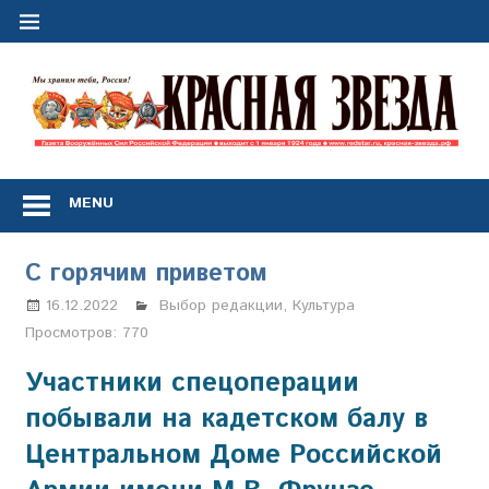
Перейти
к
содержимому
"
з
Газета
Вооружённых
MENU
Сил
Российской
Федерации
С горячим приветом
*
выходит
16.12.2022
Настя Свиридова
Выбор редакции
,
Культура
с
Просмотров:
770
1
января
Участники спецоперации
1924
побывали на кадетском балу в
года
Центральном Доме Российской