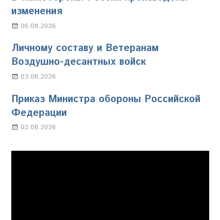
изменения
06.08.2026
Марина Щербакова
Личному составу и Ветеранам
Воздушно-десантных войск
03.08.2026
Марина Щербакова
Приказ Министра обороны Российской
Федерации
02.08.2026
Настя Свиридова