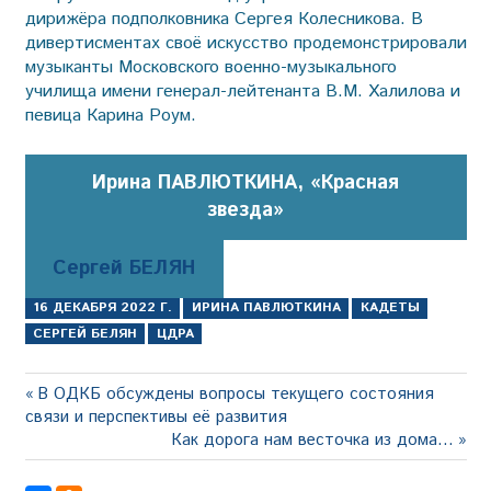
дирижёра подполковника Сергея Колесникова. В
дивертисментах своё искусство продемонстрировали
музыканты Московского военно-музыкального
училища имени генерал-лейтенанта В.М. Халилова и
певица Карина Роум.
Ирина ПАВЛЮТКИНА, «Красная
звезда»
Сергей БЕЛЯН
16 ДЕКАБРЯ 2022 Г.
ИРИНА ПАВЛЮТКИНА
КАДЕТЫ
СЕРГЕЙ БЕЛЯН
ЦДРА
Навигация
Предыдущая
В ОДКБ обсуждены вопросы текущего состояния
запись:
связи и перспективы её развития
по
Следующая
Как дорога нам весточка из дома…
записям
запись: