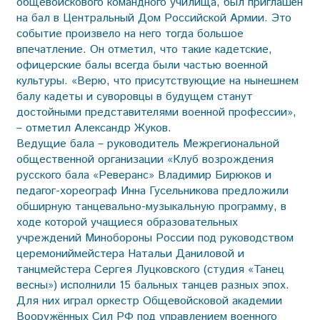
общевойскового командного училища, был приглашён
на бал в Центральный Дом Российской Армии. Это
событие произвело на него тогда большое
впечатление. Он отметил, что такие кадетские,
офицерские балы всегда были частью военной
культуры. «Верю, что присутствующие на нынешнем
балу кадеты и суворовцы в будущем станут
достойными представителями военной профессии»,
– отметил Александр Жуков.
Ведущие бала – руководитель Межрегиональной
общественной организации «Клуб возрождения
русского бала «Реверанс» Владимир Бирюков и
педагог-хореограф Инна Гусельникова предложили
обширную танцевально-музыкальную программу, в
ходе которой учащиеся образовательных
учреждений Минобороны России под руководством
церемониймейстера Натальи Даниловой и
танцмейстера Сергея Луцковского (студия «Танец
весны») исполнили 15 бальных танцев разных эпох.
Для них играл оркестр Общевойсковой академии
Вооружённых Сил РФ под управлением военного