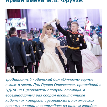
Армии имени М.В. Фрунзе.
Традиционный кадетский бал «Отчизны верные
сыны» в честь Дня Героев Отечества, прошедший в
ЦДРА на Суворовской площади столицы, в
восемнадцатый раз собрал воспитанников
кадетских корпусов, суворовских и нахимовских
военных училищ и юнармейцев из разных городов