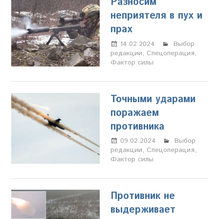
Разносим
неприятеля в пух и
прах
14.02.2024
Марина
Выбор
редакции
,
Спецоперация
Щербакова
,
Фактор силы
Точными ударами
поражаем
противника
09.02.2024
Марина
Выбор
редакции
,
Спецоперация
Щербакова
,
Фактор силы
Противник не
выдерживает