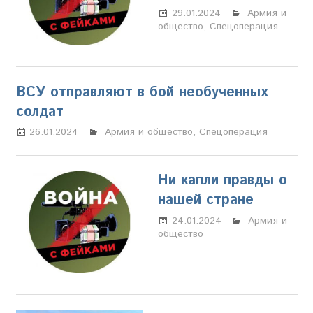
29.01.2024
Настя
Армия и
общество
,
Спецоперация
Свиридова
ВСУ отправляют в бой необученных
солдат
26.01.2024
Настя Свиридова
Армия и общество
,
Спецоперация
Ни капли правды о
нашей стране
24.01.2024
Настя
Армия и
общество
Свиридова