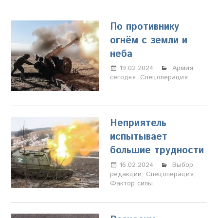
По противнику
огнём с земли и
неба
19.02.2024
Марина
Армия
сегодня
,
Спецоперация
Щербакова
Неприятель
испытывает
большие трудности
16.02.2024
Марина
Выбор
редакции
,
Спецоперация
Щербакова
,
Фактор силы