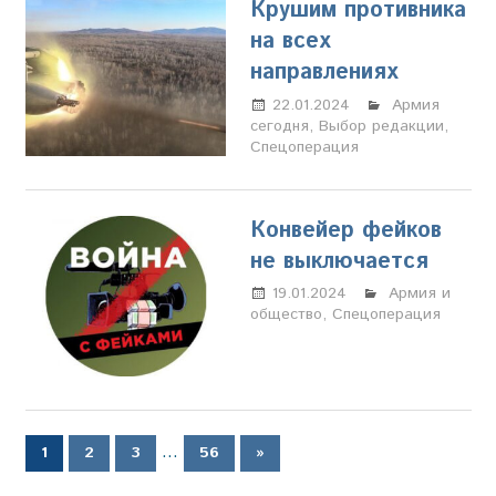
Крушим противника
на всех
направлениях
22.01.2024
Настя
Армия
сегодня
,
Выбор редакции
Свиридова
,
Спецоперация
Конвейер фейков
не выключается
19.01.2024
Настя
Армия и
общество
,
Спецоперация
Свиридова
Пагинация
…
Следующие
1
2
3
56
»
записи
записей