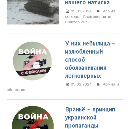
нашего натиска
05.02.2024
Марина
Армия
сегодня
,
Спецоперация
Щербакова
,
Фактор силы
У них небылица –
излюбленный
способ
оболванивания
легковерных
05.02.2024
Марина
Армия и
общество
Щербакова
Враньё – принцип
украинской
пропаганды