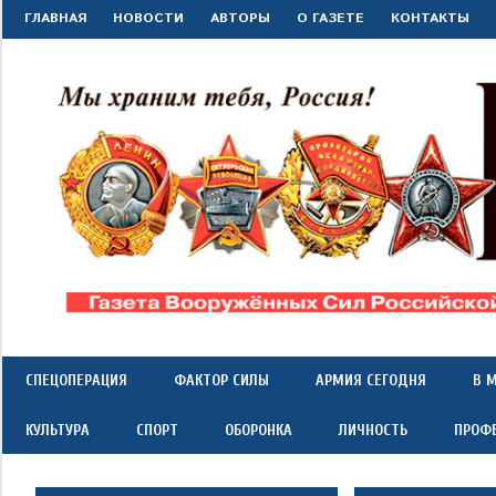
Перейти
ГЛАВНАЯ
НОВОСТИ
АВТОРЫ
О ГАЗЕТЕ
КОНТАКТЫ
к
содержимому
"Красная
Газета
Вооружённых
Сил
звезда"
СПЕЦОПЕРАЦИЯ
ФАКТОР СИЛЫ
АРМИЯ СЕГОДНЯ
В 
Российской
Федерации
КУЛЬТУРА
СПОРТ
ОБОРОНКА
ЛИЧНОСТЬ
ПРОФ
*
выходит