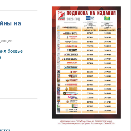
ойны на
дакции
вил боевые
а
истка