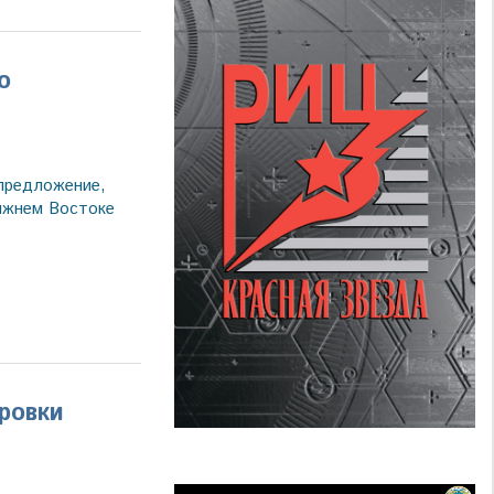
о
предложение,
ижнем Востоке
ровки