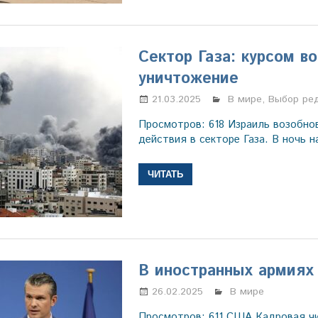
Сектор Газа: курсом в
уничтожение
21.03.2025
Настя Свиридова
В мире
,
Выбор ре
Просмотров: 618 Израиль возобно
действия в секторе Газа. В ночь н
ЧИТАТЬ
В иностранных армиях
26.02.2025
Настя Свиридова
В мире
Просмотров: 611 США Кадровая ч