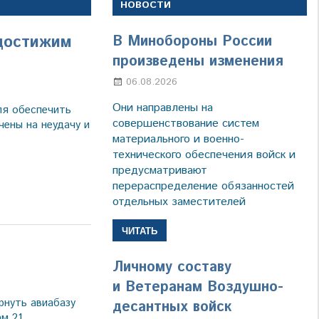
НОВОСТИ
достижим
В Минобороны России
произведены изменения
06.08.2026
Марина Щербакова
а
Они направлены на
ля обеспечить
совершенствование систем
ены на неудачу и
материального и военно-
технического обеспечения войск и
предусматривают
перераспределение обязанностей
отдельных заместителей
ЧИТАТЬ
Личному составу
ва
и Ветеранам Воздушно-
нуть авиабазу
десантных войск
м 21