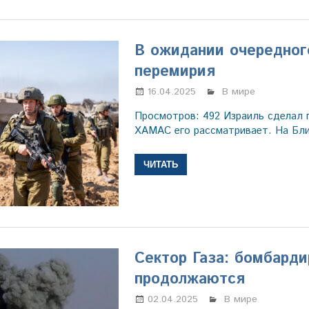
В ожидании очередног
перемирия
16.04.2025
Настя Свиридова
В мире
Просмотров: 492 Израиль сделал 
ХАМАС его рассматривает. На Бл
ЧИТАТЬ
Сектор Газа: бомбарди
продолжаются
02.04.2025
Настя Свиридова
В мире