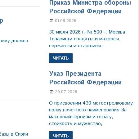
Приказ Министра обороны
Российской Федерации
р
01.08.2026
Настя Свиридова
а
30 июля 2026 г. № 500 г. Москва
Товарищи солдаты и матросы,
 нему должно
сержанты и старшины,
ЧИТАТЬ
Указ Президента
Российской Федерации
29.07.2026
Марина Щербакова
О присвоении 430 мотострелковому
полку почетного наименования За
массовый героизм и отвагу,
стойкость и мужество,
а
азы в Сирии
ЧИТАТЬ