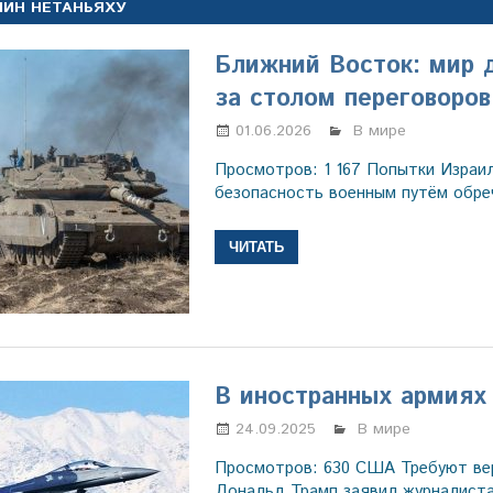
ИН НЕТАНЬЯХУ
Ближний Восток: мир 
за столом переговоров
01.06.2026
Марина Щербаков
В мире
Просмотров: 1 167 Попытки Израи
безопасность военным путём обреч
ЧИТАТЬ
В иностранных армиях
24.09.2025
Марина Щербако
В мире
Просмотров: 630 США Требуют вер
Дональд Трамп заявил журналиста