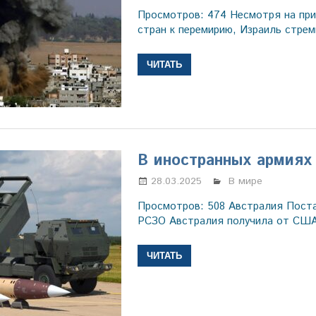
Просмотров: 474 Несмотря на при
стран к перемирию, Израиль стре
ЧИТАТЬ
В иностранных армиях
28.03.2025
Настя Свиридова
В мире
Просмотров: 508 Австралия Поста
РСЗО Австралия получила от США
ЧИТАТЬ