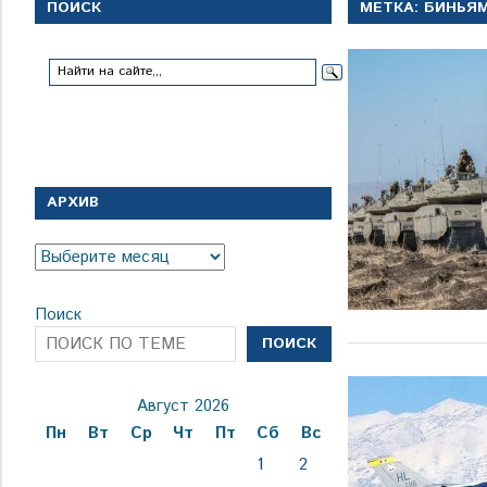
с
ПОИСК
МЕТКА:
БИНЬЯМ
1
января
1924
года
АРХИВ
Архив
Поиск
ПОИСК
Август 2026
Пн
Вт
Ср
Чт
Пт
Сб
Вс
1
2