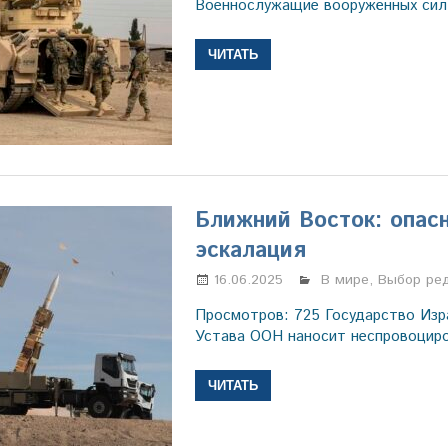
Военнослужащие вооружённых си
ЧИТАТЬ
Ближний Восток: опас
эскалация
16.06.2025
Марина Щербаков
В мире
,
Выбор ре
Просмотров: 725 Государство Изр
Устава ООН наносит неспровоцир
ЧИТАТЬ