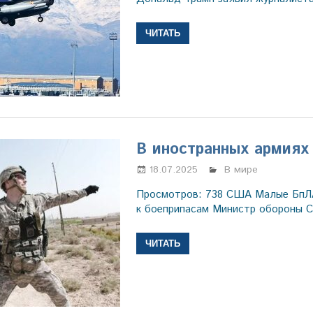
ЧИТАТЬ
В иностранных армиях
18.07.2025
Марина Щербаков
В мире
Просмотров: 738 США Малые БпЛ
к боеприпасам Министр обороны 
ЧИТАТЬ