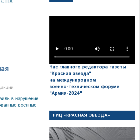
л США
Час главного редактора газеты
ная
"Красная звезда"
на международном
военно-техническом форуме
а
дакции
"Армия-2024"
аиль в нарушение
ованные военные
РИЦ «КРАСНАЯ ЗВЕЗДА»