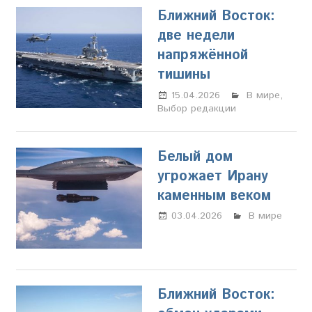
Ближний Восток:
две недели
напряжённой
тишины
15.04.2026
Настя
В мире
,
Выбор редакции
Свиридова
Белый дом
угрожает Ирану
каменным веком
03.04.2026
Марина
В мире
Щербакова
Ближний Восток: