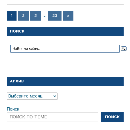
Пагинация
…
Следующие
1
2
3
23
»
записи
записей
ПОИСК
АРХИВ
Архив
Поиск
ПОИСК