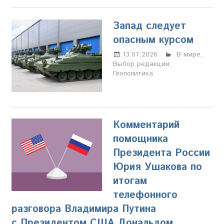
Запад следует
опасным курсом
13.07.2026
Настя
В мире
,
Выбор редакции
Свиридова
,
Геополитика
Комментарий
помощника
Президента России
Юрия Ушакова по
итогам
телефонного
разговора Владимира Путина
с Президентом США Дональдом