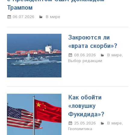
Трампом
06.07.2026
Настя Свиридова
В мире
Закроются ли
«врата скорби»?
08.06.2026
Марина
В мире
,
Выбор редакции
Щербакова
Как обойти
«ловушку
Фукидида»?
25.05.2026
Настя
В мире
,
Геополитика
Свиридова