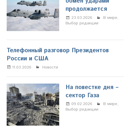
обмен ударами
продолжается
23.03.2026
Марина
В мире
,
Выбор редакции
Щербакова
Телефонный разговор Президентов
России и США
11.03.2026
Марина Щербакова
Новости
На повестке дня –
сектор Газа
09.02.2026
Настя
В мире
,
Выбор редакции
Свиридова