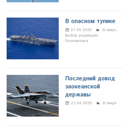
В опасном тупике
07.05.2026
Настя
В мире
,
Выбор редакции
Свиридова
,
Геополитика
Последний довод
заокеанской
державы
22.04.2026
Настя
В мире
Свиридова