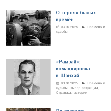
О героях былых
времён
03.10.2025
Марина
Времена и
судьбы
Щербакова
«Рамзай»:
командировка
в Шанхай
03.10.2025
Марина
Времена и
судьбы
,
Выбор редакции
Щербакова
,
Страницы истории