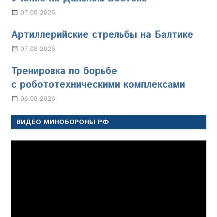
07.08.2026
Настя Свиридова
Артиллерийские стрельбы на Балтике
07.08.2026
Настя Свиридова
Тренировка по борьбе
с робототехническими комплексами
06.08.2026
Марина Щербакова
ВИДЕО МИНОБОРОНЫ РФ
Видеоплеер