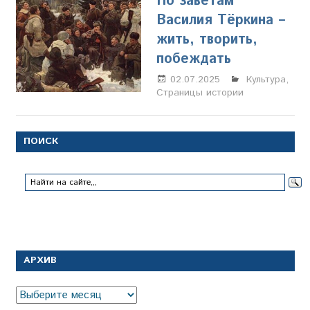
По заветам
Василия Тёркина –
жить, творить,
побеждать
02.07.2025
Марина
Культура
,
Страницы истории
Щербакова
ПОИСК
АРХИВ
Архив