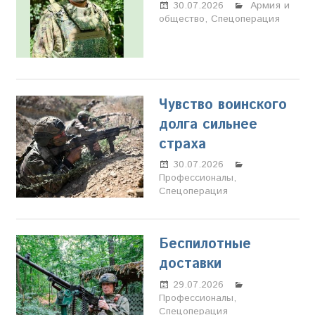
30.07.2026
Марина
Армия и
общество
,
Спецоперация
Щербакова
Чувство воинского
долга сильнее
страха
30.07.2026
Марина
Профессионалы
Щербакова
,
Спецоперация
Беспилотные
доставки
29.07.2026
Марина
Профессионалы
Щербакова
,
Спецоперация