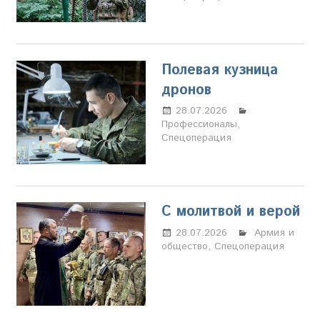
Полевая кузница
дронов
28.07.2026
Марина
Профессионалы
Щербакова
,
Спецоперация
С молитвой и верой
28.07.2026
Марина
Армия и
общество
,
Спецоперация
Щербакова