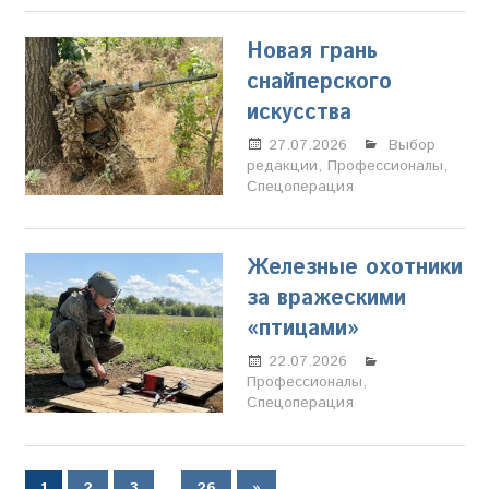
Новая грань
снайперского
искусства
27.07.2026
Настя
Выбор
редакции
,
Профессионалы
Свиридова
,
Спецоперация
Железные охотники
за вражескими
«птицами»
22.07.2026
Марина
Профессионалы
Щербакова
,
Спецоперация
Пагинация
…
Следующие
1
2
3
26
»