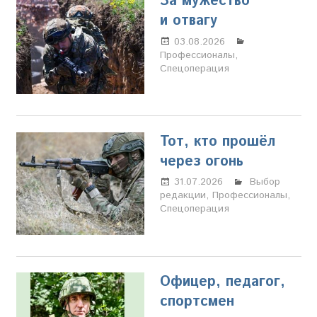
За мужество
и отвагу
03.08.2026
Марина
Профессионалы
Щербакова
,
Спецоперация
Тот, кто прошёл
через огонь
31.07.2026
Настя
Выбор
редакции
,
Профессионалы
Свиридова
,
Спецоперация
Офицер, педагог,
спортсмен