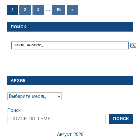
Пагинация
…
Следующие
1
2
3
15
»
записи
записей
ПОИСК
АРХИВ
Архив
Поиск
ПОИСК
Август 2026