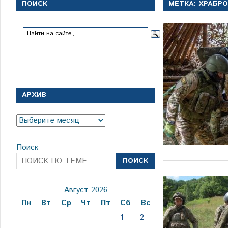
с
ПОИСК
МЕТКА:
ХРАБР
1
января
1924
года
АРХИВ
Архив
Поиск
ПОИСК
Август 2026
Пн
Вт
Ср
Чт
Пт
Сб
Вс
1
2