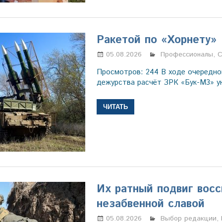
Ракетой по «Хорнету»
05.08.2026
Марина Щербаков
Профессионалы
,
С
Просмотров: 244 В ходе очередно
дежурства расчёт ЗРК «Бук-М3» 
ЧИТАТЬ
Их ратный подвиг вос
незабвенной славой
05.08.2026
Марина Щербаков
Выбор редакции
,