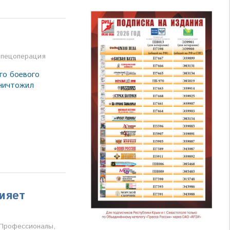
а
пецоперация
го боевого
уничтожил
сияет
а
Профессионалы
,