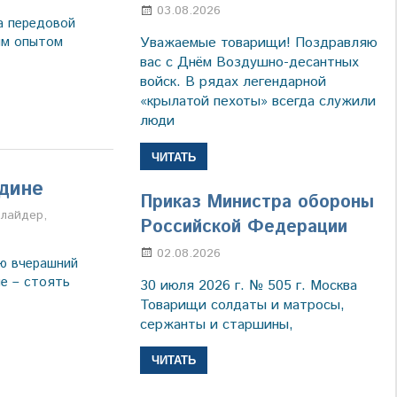
03.08.2026
Марина Щербакова
а передовой
ым опытом
Уважаемые товарищи! Поздравляю
вас с Днём Воздушно-десантных
войск. В рядах легендарной
«крылатой пехоты» всегда служили
люди
ЧИТАТЬ
одине
Приказ Министра обороны
а
лайдер
,
Российской Федерации
02.08.2026
Настя Свиридова
ю вчерашний
е – стоять
30 июля 2026 г. № 505 г. Москва
Товарищи солдаты и матросы,
сержанты и старшины,
ЧИТАТЬ