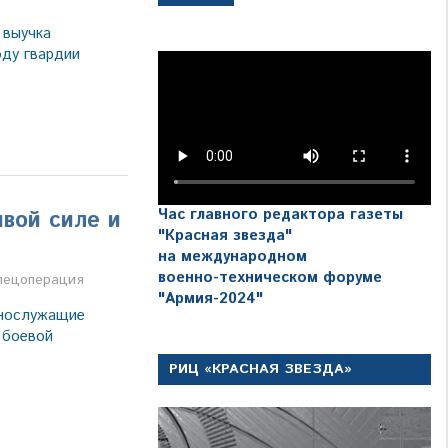
 выучка
оду гвардии
Час главного редактора газеты
вой силе и
"Красная звезда"
на международном
военно-техническом форуме
а
пецоперация
"Армия-2024"
ннослужащие
 боевой
РИЦ «КРАСНАЯ ЗВЕЗДА»