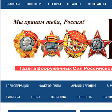
Перейти
ГЛАВНАЯ
НОВОСТИ
АВТОРЫ
О ГАЗЕТЕ
КОНТАКТЫ
к
содержимому
"Красная
Газета
Вооружённых
Сил
звезда"
СПЕЦОПЕРАЦИЯ
ФАКТОР СИЛЫ
АРМИЯ СЕГОДНЯ
В 
Российской
Федерации
КУЛЬТУРА
СПОРТ
ОБОРОНКА
ЛИЧНОСТЬ
ПРОФ
*
выходит