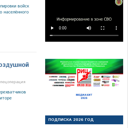
пировки войск
о населённого
воздушной
а
пецоперация
ерехватчиков
иторе
ПОДПИСКА 2026 ГОД