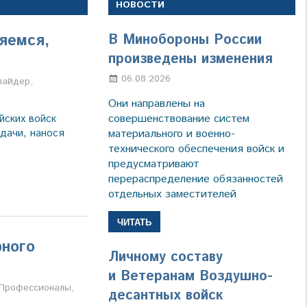
НОВОСТИ
яемся,
В Минобороны России
произведены изменения
06.08.2026
Марина Щербакова
а
лайдер
,
Они направлены на
совершенствование систем
йских войск
дачи, нанося
материального и военно-
технического обеспечения войск и
предусматривают
перераспределение обязанностей
отдельных заместителей
ЧИТАТЬ
рного
Личному составу
и Ветеранам Воздушно-
а
Профессионалы
,
десантных войск