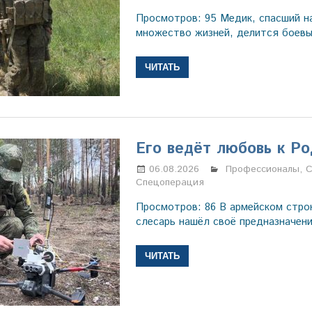
Просмотров: 95 Медик, спасший н
множество жизней, делится боев
ЧИТАТЬ
Его ведёт любовь к Р
06.08.2026
Марина Щербаков
Профессионалы
,
С
Спецоперация
Просмотров: 86 В армейском стро
слесарь нашёл своё предназначени
ЧИТАТЬ