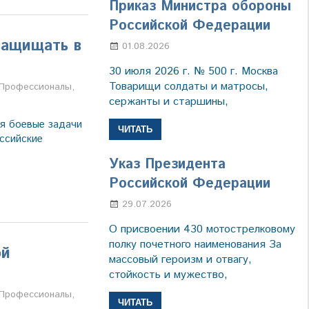
Приказ Министра обороны
Российской Федерации
защищать в
01.08.2026
Настя Свиридова
30 июля 2026 г. № 500 г. Москва
Товарищи солдаты и матросы,
а
Профессионалы
,
сержанты и старшины,
я боевые задачи
ЧИТАТЬ
ссийские
Указ Президента
Российской Федерации
29.07.2026
Марина Щербакова
О присвоении 430 мотострелковому
полку почетного наименования За
ой
массовый героизм и отвагу,
стойкость и мужество,
а
Профессионалы
,
ЧИТАТЬ