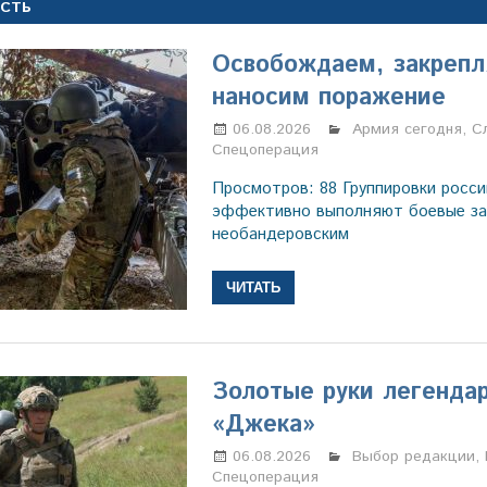
ОСТЬ
Освобождаем, закрепл
наносим поражение
06.08.2026
Марина Щербаков
Армия сегодня
,
С
Спецоперация
Просмотров: 88 Группировки росси
эффективно выполняют боевые за
необандеровским
ЧИТАТЬ
Золотые руки легенда
«Джека»
06.08.2026
Марина Щербаков
Выбор редакции
,
Спецоперация