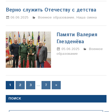
Верно служить Отечеству с детства
06.06.2025
Настя Свиридова
Военное образование
,
Наша смена
Памяти Валерия
Глезденёва
05.06.2025
Марина
Военное
образование
Щербакова
Пагинация
…
Следующие
1
2
3
7
»
записи
записей
ПОИСК