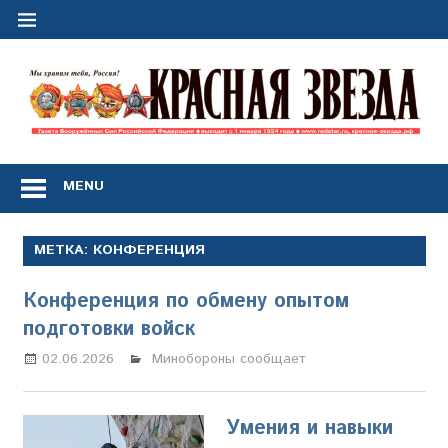
Перейти
к
содержимому
"
з
Газета
Вооружённых
MENU
Сил
Российской
Федерации
МЕТКА:
КОНФЕРЕНЦИЯ
*
выходит
Конференция по обмену опытом
с
1
подготовки войск
января
02.06.2026
Настя Свиридова
Минобороны сообщает
1924
года
Умения и навыки