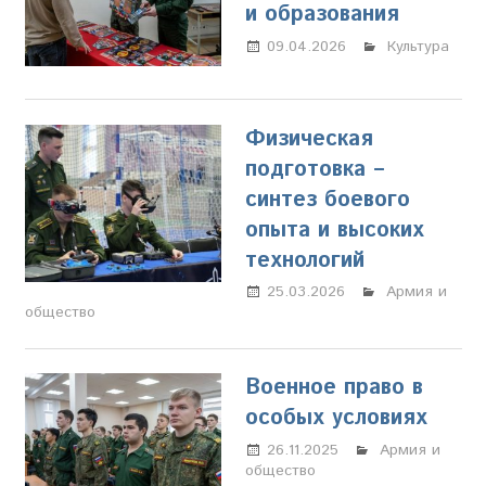
и образования
09.04.2026
Настя
Культура
Свиридова
Физическая
подготовка –
синтез боевого
опыта и высоких
технологий
25.03.2026
Настя
Армия и
общество
Свиридова
Военное право в
особых условиях
26.11.2025
Настя
Армия и
общество
Свиридова