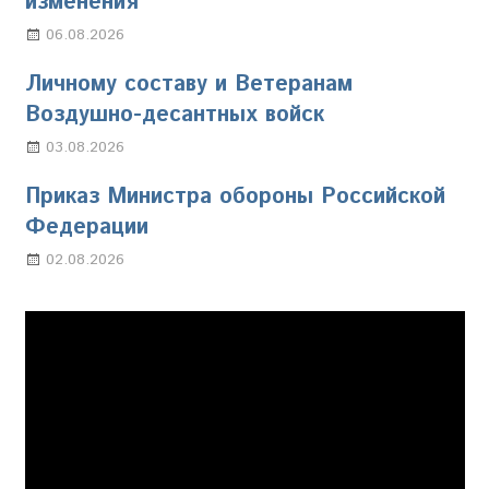
изменения
06.08.2026
Марина Щербакова
Личному составу и Ветеранам
Воздушно-десантных войск
03.08.2026
Марина Щербакова
Приказ Министра обороны Российской
Федерации
02.08.2026
Настя Свиридова