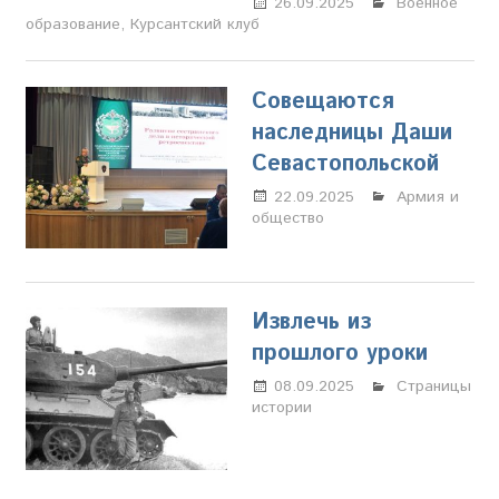
26.09.2025
Настя
Военное
образование
,
Курсантский клуб
Свиридова
Совещаются
наследницы Даши
Севастопольской
22.09.2025
Марина
Армия и
общество
Щербакова
Извлечь из
прошлого уроки
08.09.2025
Настя
Страницы
истории
Свиридова