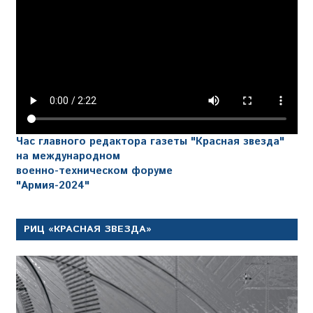
Час главного редактора газеты "Красная звезда"
на международном
военно-техническом форуме
"Армия-2024"
РИЦ «КРАСНАЯ ЗВЕЗДА»