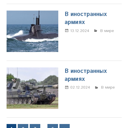
В иностранных
армиях
13.12.2024
Настя
В мире
Свиридова
В иностранных
армиях
02.12.2024
Настя
В мире
Свиридова