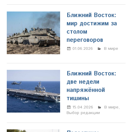
Ближний Восток:
мир достижим за
столом
переговоров
01.06.2026
Марина
В мире
Щербакова
Ближний Восток:
две недели
напряжённой
тишины
15.04.2026
Настя
В мире
,
Выбор редакции
Свиридова