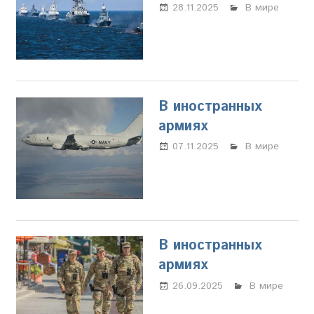
28.11.2025
Марина
В мире
Щербакова
В иностранных
армиях
07.11.2025
Настя
В мире
Свиридова
В иностранных
армиях
26.09.2025
Настя
В мире
Свиридова