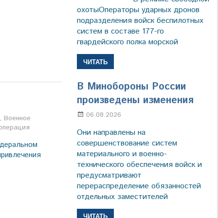
охотыОператоры ударных дронов
подразделения войск беспилотных
систем в составе 177-го
гвардейского полка морской
ЧИТАТЬ
В Минобороны России
произведены изменения
06.08.2026
Марина Щербакова
а
,
Военное
операция
Они направлены на
совершенствование систем
едеральном
материального и военно-
привлечения
технического обеспечения войск и
предусматривают
перераспределение обязанностей
отдельных заместителей
ЧИТАТЬ