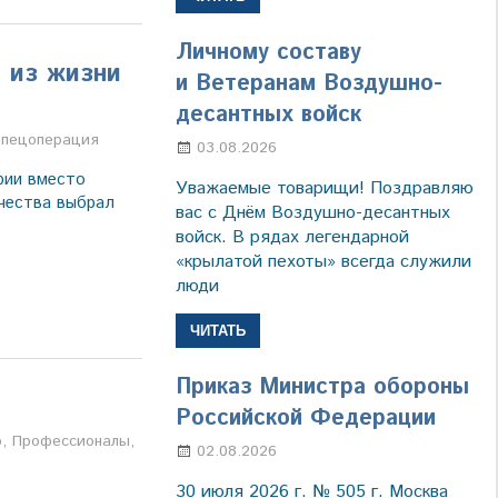
Личному составу
 из жизни
и Ветеранам Воздушно-
десантных войск
а
пецоперация
03.08.2026
Марина Щербакова
рии вместо
Уважаемые товарищи! Поздравляю
чества выбрал
вас с Днём Воздушно-десантных
войск. В рядах легендарной
«крылатой пехоты» всегда служили
люди
ЧИТАТЬ
Приказ Министра обороны
Российской Федерации
а
о
,
Профессионалы
,
02.08.2026
Настя Свиридова
30 июля 2026 г. № 505 г. Москва