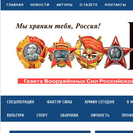
Перейти
ГЛАВНАЯ
НОВОСТИ
АВТОРЫ
О ГАЗЕТЕ
КОНТАКТЫ
к
содержимому
"Красная
Газета
Вооружённых
Сил
звезда"
СПЕЦОПЕРАЦИЯ
ФАКТОР СИЛЫ
АРМИЯ СЕГОДНЯ
В 
Российской
Федерации
КУЛЬТУРА
СПОРТ
ОБОРОНКА
ЛИЧНОСТЬ
ПРОФ
*
выходит