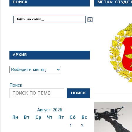
с
ПОИСК
МЕТКА:
СТУДЕ
1
января
1924
года
АРХИВ
Архив
Поиск
ПОИСК
Август 2026
Пн
Вт
Ср
Чт
Пт
Сб
Вс
1
2