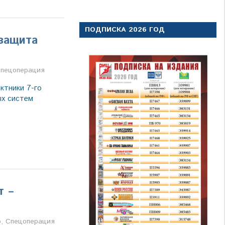
ПОДПИСКА 2026 ГОД
защита
а
пецоперация
ктники 7-го
ых систем
т –
а
о
,
Спецоперация