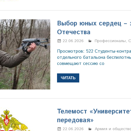
Выбор юных сердец – 
Отечества
22.06.2026
Марина Щербаков
Профессионалы
,
С
Просмотров: 522 Студенты-контра
отдельного батальона беспилотн
совмещают сессию со
ЧИТАТЬ
Телемост «Университе
передовая»
22.06.2026
Марина Щербаков
Армия и обществ