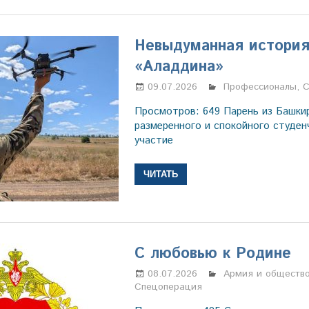
Невыдуманная история
«Аладдина»
09.07.2026
Марина Щербаков
Профессионалы
,
С
Просмотров: 649 Парень из Башки
размеренного и спокойного студен
участие
ЧИТАТЬ
С любовью к Родине
08.07.2026
Марина Щербаков
Армия и обществ
Спецоперация