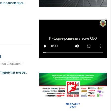
и поделились
и
ва
Спецоперация
туденты вузов,