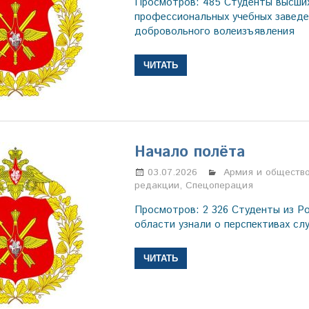
Просмотров: 485 Студенты высших
профессиональных учебных заведе
добровольного волеизъявления
ЧИТАТЬ
Начало полёта
03.07.2026
Марина Щербаков
Армия и обществ
редакции
,
Спецоперация
Просмотров: 2 326 Студенты из Р
области узнали о перспективах сл
ЧИТАТЬ