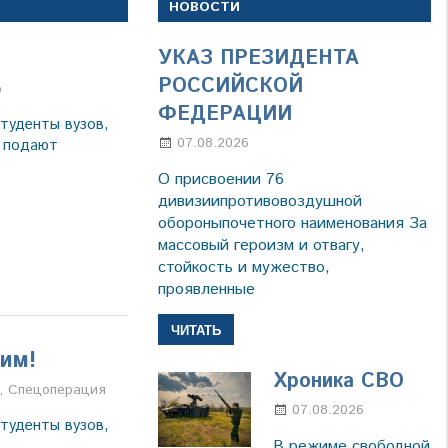
НОВОСТИ
УКАЗ ПРЕЗИДЕНТА
РОССИЙСКОЙ
а
о
ФЕДЕРАЦИИ
туденты вузов,
07.08.2026
Настя Свиридова
й подают
О присвоении 76
дивизиипротивовоздушной
обороныпочетного наименования За
массовый героизм и отвагу,
стойкость и мужество,
проявленные
ЧИТАТЬ
им!
Хроника СВО
а
,
Спецоперация
07.08.2026
Настя
туденты вузов,
Свиридов
В режиме свободной