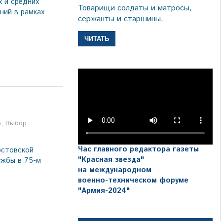
 и средних
Товарищи солдаты и матросы,
ний в рамках
сержанты и старшины,
ЧИТАТЬ
а
о
,
Выбор
Час главного редактора газеты
остовской
"Красная звезда"
ужбы в 75-м
на международном
военно-техническом форуме
"Армия-2024"