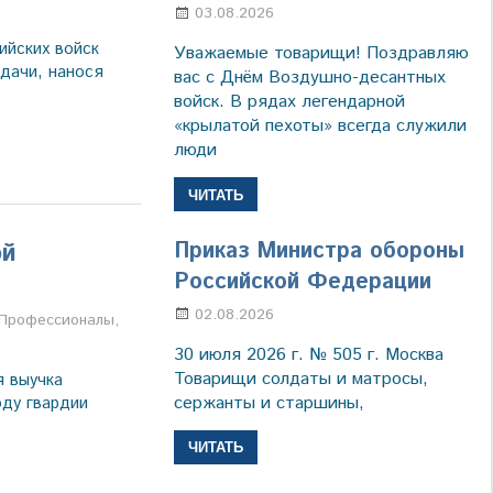
03.08.2026
Марина Щербакова
ийских войск
Уважаемые товарищи! Поздравляю
дачи, нанося
вас с Днём Воздушно-десантных
войск. В рядах легендарной
«крылатой пехоты» всегда служили
люди
ЧИТАТЬ
Приказ Министра обороны
ой
Российской Федерации
02.08.2026
Настя Свиридова
а
Профессионалы
,
30 июля 2026 г. № 505 г. Москва
Товарищи солдаты и матросы,
я выучка
сержанты и старшины,
оду гвардии
ЧИТАТЬ