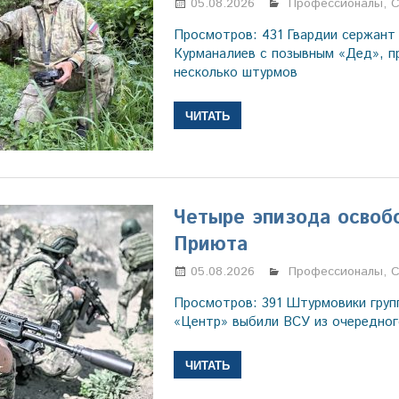
05.08.2026
Марина Щербаков
Профессионалы
,
С
Просмотров: 431 Гвардии сержант
Курманалиев с позывным «Дед», 
несколько штурмов
ЧИТАТЬ
Четыре эпизода освоб
Приюта
05.08.2026
Марина Щербаков
Профессионалы
,
С
Просмотров: 391 Штурмовики груп
«Центр» выбили ВСУ из очередног
ЧИТАТЬ