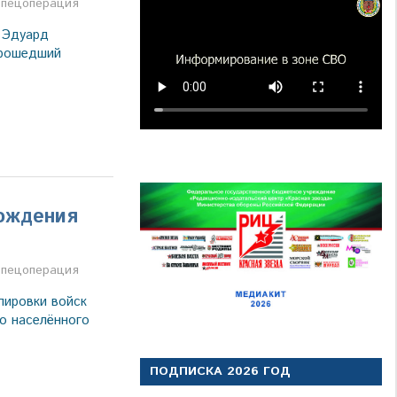
а
пецоперация
 Эдуард
прошедший
ождения
а
пецоперация
пировки войск
о населённого
ПОДПИСКА 2026 ГОД