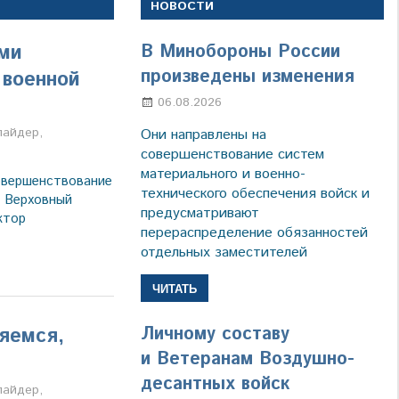
НОВОСТИ
ями
В Минобороны России
произведены изменения
 военной
06.08.2026
Марина Щербакова
а
лайдер
,
Они направлены на
совершенствование систем
материального и военно-
овершенствование
технического обеспечения войск и
 Верховный
предусматривают
ктор
перераспределение обязанностей
отдельных заместителей
ЧИТАТЬ
Личному составу
яемся,
и Ветеранам Воздушно-
десантных войск
а
лайдер
,