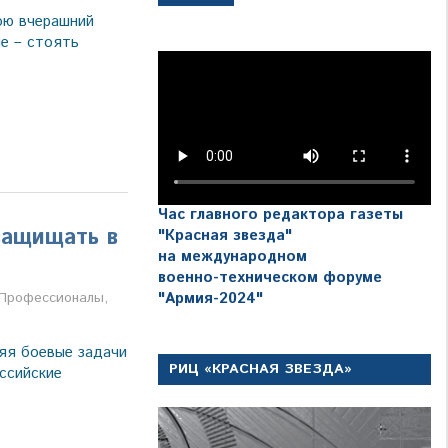
ою вчерашний
е – стоять
Час главного редактора газеты
защищать в
"Красная звезда"
на международном
военно-техническом форуме
а
Профессионалы
,
"Армия-2024"
яя боевые задачи
РИЦ «КРАСНАЯ ЗВЕЗДА»
ссийские