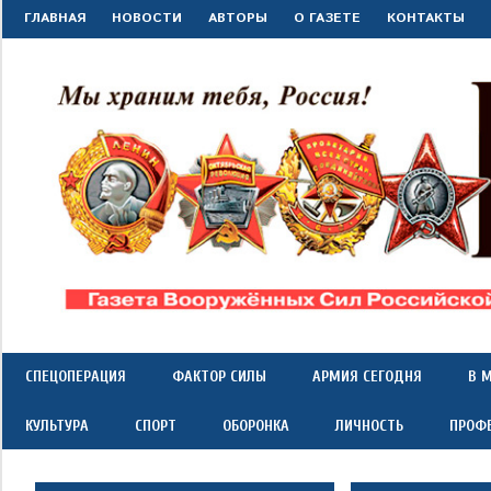
Перейти
ГЛАВНАЯ
НОВОСТИ
АВТОРЫ
О ГАЗЕТЕ
КОНТАКТЫ
к
содержимому
"Красная
Газета
Вооружённых
Сил
звезда"
СПЕЦОПЕРАЦИЯ
ФАКТОР СИЛЫ
АРМИЯ СЕГОДНЯ
В 
Российской
Федерации
КУЛЬТУРА
СПОРТ
ОБОРОНКА
ЛИЧНОСТЬ
ПРОФ
*
выходит