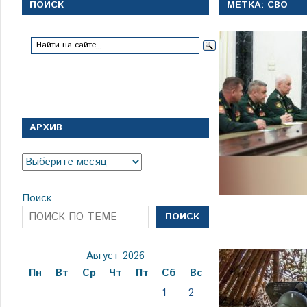
с
ПОИСК
МЕТКА:
СВО
1
января
1924
года
АРХИВ
Архив
Поиск
ПОИСК
Август 2026
Пн
Вт
Ср
Чт
Пт
Сб
Вс
1
2