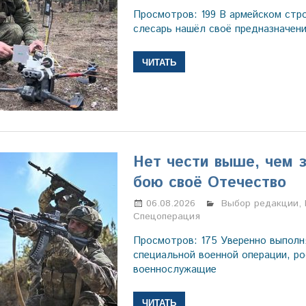
Просмотров: 199 В армейском стр
слесарь нашёл своё предназначени
ЧИТАТЬ
Нет чести выше, чем 
бою своё Отечество
06.08.2026
Марина Щербаков
Выбор редакции
,
Спецоперация
Просмотров: 175 Уверенно выполн
специальной военной операции, ро
военнослужащие
ЧИТАТЬ