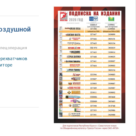
воздушной
а
пецоперация
рехватчиков
иторе