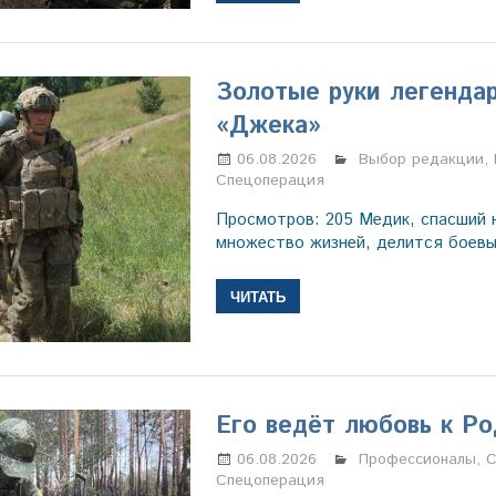
Золотые руки легенда
«Джека»
06.08.2026
Марина Щербаков
Выбор редакции
,
Спецоперация
Просмотров: 205 Медик, спасший 
множество жизней, делится боев
ЧИТАТЬ
Его ведёт любовь к Р
06.08.2026
Марина Щербаков
Профессионалы
,
С
Спецоперация