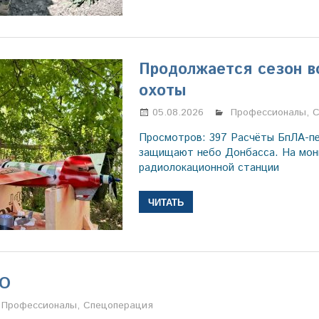
Продолжается сезон 
охоты
05.08.2026
Марина Щербаков
Профессионалы
,
С
Просмотров: 397 Расчёты БпЛА-пе
защищают небо Донбасса. На мон
радиолокационной станции
ЧИТАТЬ
ВО
Марина Щербакова
Профессионалы
,
Спецоперация