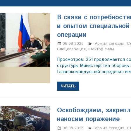
В связи с потребност
и опытом специальной
операции
06.08.2026
Марина Щербаков
Армия сегодня
,
С
Спецоперация
,
Фактор силы
Просмотров: 251 продолжается с
структуры Министерства обороны.
Главнокомандующий оп­ре­делил ве
ЧИТАТЬ
Освобождаем, закрепл
наносим поражение
06.08.2026
Марина Щербаков
Армия сегодня
,
С