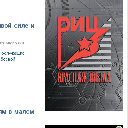
вой силе и
а
пецоперация
ннослужащие
 боевой
ям в малом