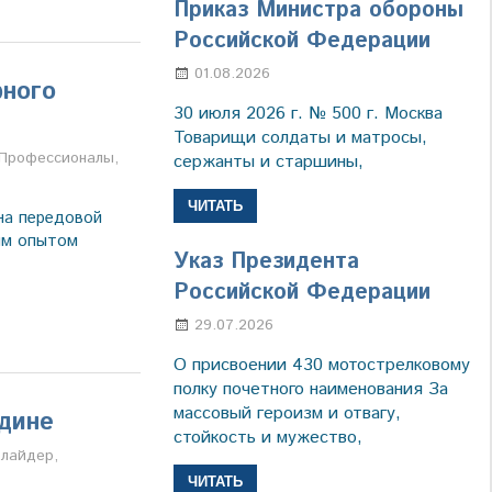
Приказ Министра обороны
Российской Федерации
01.08.2026
Настя Свиридова
рного
30 июля 2026 г. № 500 г. Москва
Товарищи солдаты и матросы,
а
Профессионалы
,
сержанты и старшины,
ЧИТАТЬ
на передовой
ым опытом
Указ Президента
Российской Федерации
29.07.2026
Марина Щербакова
О присвоении 430 мотострелковому
полку почетного наименования За
массовый героизм и отвагу,
одине
стойкость и мужество,
а
лайдер
,
ЧИТАТЬ