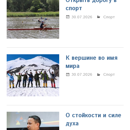
Открыть дорогу в
спорт
30.07.2026
Марина
Спорт
Щербакова
К вершине во имя
мира
30.07.2026
Марина
Спорт
Щербакова
О стойкости и силе
духа