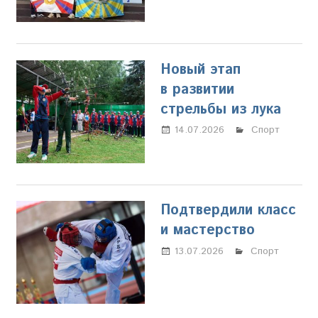
Щербакова
Новый этап
в развитии
стрельбы из лука
14.07.2026
Настя
Спорт
Свиридова
Подтвердили класс
и мастерство
13.07.2026
Настя
Спорт
Свиридова