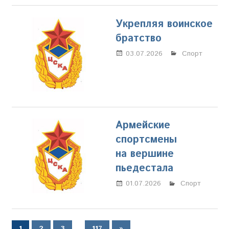
Укрепляя воинское
братство
03.07.2026
Настя
Спорт
Свиридова
Армейские
спортсмены
на вершине
пьедестала
01.07.2026
Марина
Спорт
Щербакова
Пагинация
…
Следующие
1
2
3
117
»