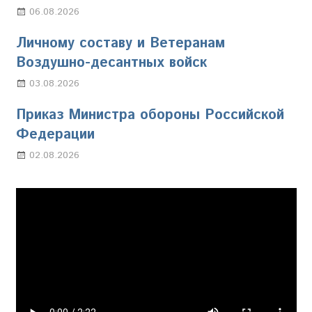
06.08.2026
Марина Щербакова
Личному составу и Ветеранам
Воздушно-десантных войск
03.08.2026
Марина Щербакова
Приказ Министра обороны Российской
Федерации
02.08.2026
Настя Свиридова