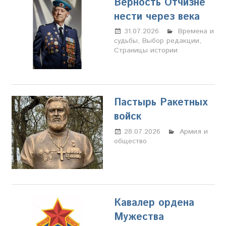
Верность Отчизне
нести через века
31.07.2026
Настя
Времена и
судьбы
,
Выбор редакции
Свиридова
,
Страницы истории
Пастырь Ракетных
войск
28.07.2026
Марина
Армия и
общество
Щербакова
Кавалер ордена
Мужества