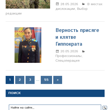
28.05.2026
Марина
В местах
дислокации
,
Выбор
Щербакова
редакции
Верность присяге
и клятве
Гиппократа
20.05.2026
Настя
Профессионалы
Свиридова
,
Спецоперация
Пагинация
…
Следующие
1
2
3
55
»
записи
записей
ПОИСК