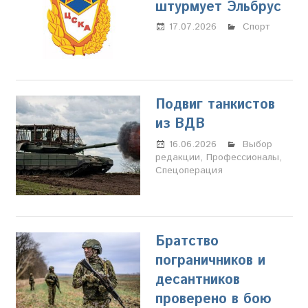
штурмует Эльбрус
17.07.2026
Настя
Спорт
Свиридова
Подвиг танкистов
из ВДВ
16.06.2026
Марина
Выбор
редакции
,
Профессионалы
Щербакова
,
Спецоперация
Братство
пограничников и
десантников
проверено в бою