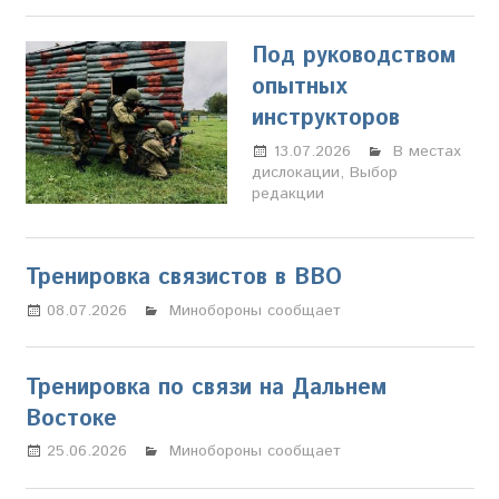
Под руководством
опытных
инструкторов
13.07.2026
Настя
В местах
дислокации
,
Выбор
Свиридова
редакции
Тренировка связистов в ВВО
08.07.2026
Марина Щербакова
Минобороны сообщает
Тренировка по связи на Дальнем
Востоке
25.06.2026
Настя Свиридова
Минобороны сообщает