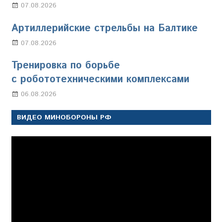
07.08.2026
Настя Свиридова
Артиллерийские стрельбы на Балтике
07.08.2026
Настя Свиридова
Тренировка по борьбе
с робототехническими комплексами
06.08.2026
Марина Щербакова
ВИДЕО МИНОБОРОНЫ РФ
Видеоплеер