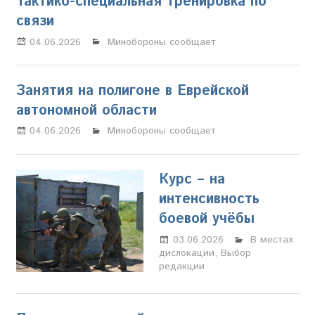
Тактико-специальная тренировка по
связи
04.06.2026
Марина Щербакова
Минобороны сообщает
Занятия на полигоне в Еврейской
автономной области
04.06.2026
Марина Щербакова
Минобороны сообщает
Курс – на
интенсивность
боевой учёбы
03.06.2026
Марина
В местах
дислокации
,
Выбор
Щербакова
редакции