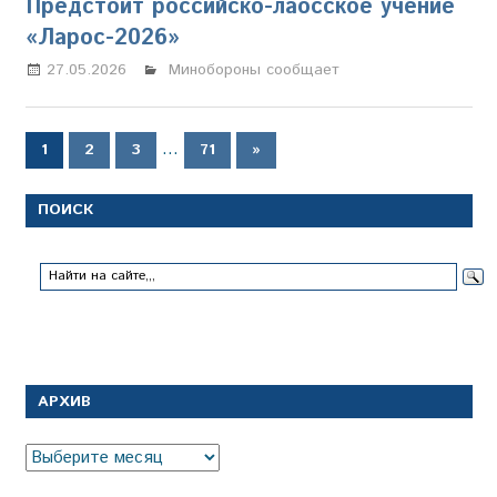
Предстоит российско-лаосское учение
«Ларос-2026»
27.05.2026
Марина Щербакова
Минобороны сообщает
Пагинация
…
Следующие
1
2
3
71
»
записи
записей
ПОИСК
АРХИВ
Архив