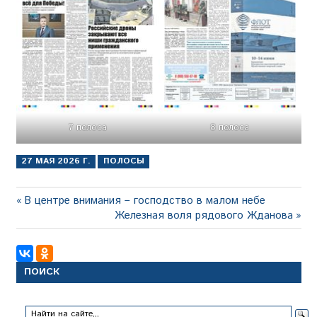
7 полоса
8 полоса
27 МАЯ 2026 Г.
ПОЛОСЫ
Навигация
Предыдущая
В центре внимания – господство в малом небе
запись:
Следующая
Железная воля рядового Жданова
по
запись:
записям
ПОИСК