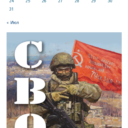
24
25
26
27
28
29
30
31
« Июл