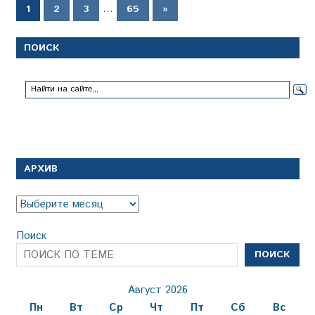
Пагинация
…
Следующие
1
2
3
65
»
записи
записей
ПОИСК
АРХИВ
Архив
Поиск
ПОИСК
Август 2026
Пн
Вт
Ср
Чт
Пт
Сб
Вс