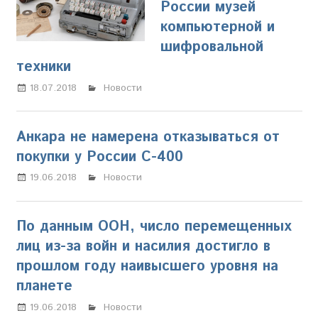
России музей
компьютерной и
шифровальной
техники
18.07.2018
Олег Владыкин
Новости
Анкара не намерена отказываться от
покупки у России С-400
19.06.2018
Олег Владыкин
Новости
По данным ООН, число перемещенных
лиц из-за войн и насилия достигло в
прошлом году наивысшего уровня на
планете
19.06.2018
Олег Владыкин
Новости