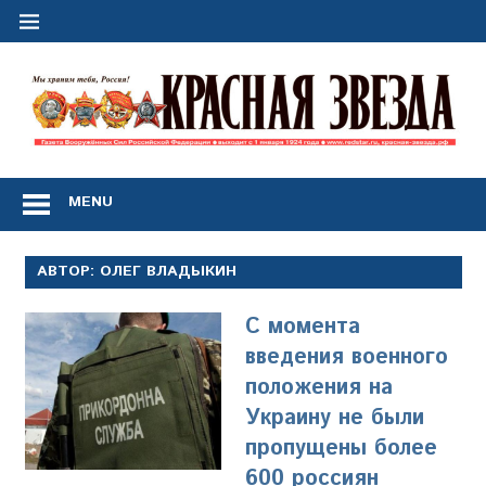
Перейти
к
содержимому
"
з
Газета
Вооружённых
MENU
Сил
Российской
Федерации
АВТОР:
ОЛЕГ ВЛАДЫКИН
*
выходит
С момента
с
1
введения военного
января
положения на
1924
Украину не были
года
пропущены более
600 россиян