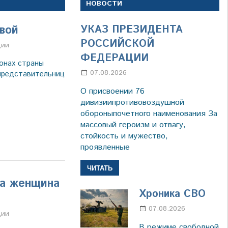
НОВОСТИ
вой
УКАЗ ПРЕЗИДЕНТА
РОССИЙСКОЙ
а
ции
ФЕДЕРАЦИИ
онах страны
07.08.2026
Настя Свиридова
представительниц
О присвоении 76
дивизиипротивовоздушной
обороныпочетного наименования За
массовый героизм и отвагу,
стойкость и мужество,
проявленные
ЧИТАТЬ
да женщина
Хроника СВО
07.08.2026
Настя
а
ции
Свиридов
В режиме свободной