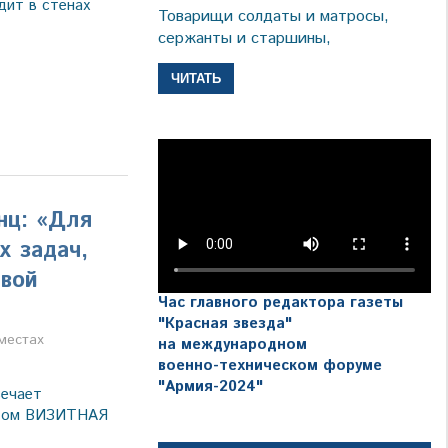
дит в стенах
Товарищи солдаты и матросы,
сержанты и старшины,
ЧИТАТЬ
нц: «Для
х задач,
евой
Час главного редактора газеты
"Красная звезда"
а
местах
на международном
военно-техническом форуме
"Армия-2024"
вечает
отом ВИЗИТНАЯ