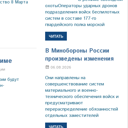
ство 8 Марта
охотыОператоры ударных дронов
подразделения войск беспилотных
систем в составе 177-го
гвардейского полка морской
ЧИТАТЬ
В Минобороны России
произведены изменения
миме
06.08.2026
Марина Щербакова
а
ции
Они направлены на
рии будут
совершенствование систем
н-
материального и военно-
технического обеспечения войск и
предусматривают
перераспределение обязанностей
отдельных заместителей
ЧИТАТЬ