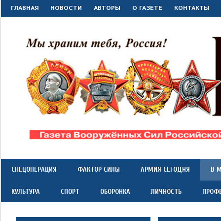
Перейти
ГЛАВНАЯ
НОВОСТИ
АВТОРЫ
О ГАЗЕТЕ
КОНТАКТЫ
к
содержимому
"Красная
Газета
Вооружённых
Сил
звезда"
СПЕЦОПЕРАЦИЯ
ФАКТОР СИЛЫ
АРМИЯ СЕГОДНЯ
В 
Российской
Федерации
КУЛЬТУРА
СПОРТ
ОБОРОНКА
ЛИЧНОСТЬ
ПРОФ
*
выходит