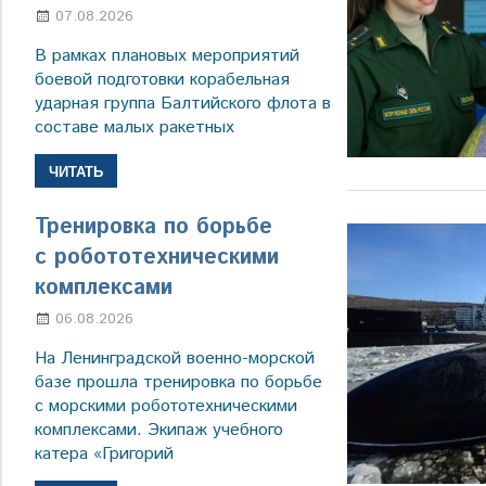
07.08.2026
Настя Свиридова
В рамках плановых мероприятий
боевой подготовки корабельная
ударная группа Балтийского флота в
составе малых ракетных
ЧИТАТЬ
Тренировка по борьбе
с робототехническими
комплексами
06.08.2026
Марина Щербакова
На Ленинградской военно-морской
базе прошла тренировка по борьбе
с морскими робототехническими
комплексами. Экипаж учебного
катера «Григорий