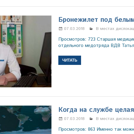
Бронежилет под белы
07.03.2018
Марина Щербаков
В местах дислока
Просмотров: 723 Старшая медицин
отдельного медотряда ВДВ Татья
ЧИТАТЬ
Когда на службе цела
07.03.2018
Марина Щербаков
В местах дислока
Просмотров: 863 Именно так мож