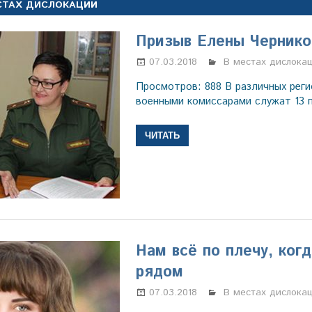
СТАХ ДИСЛОКАЦИИ
Призыв Елены Чернико
07.03.2018
Марина Щербаков
В местах дислока
Просмотров: 888 В различных реги
военными комиссарами служат 13 
ЧИТАТЬ
Нам всё по плечу, ког
рядом
07.03.2018
Марина Щербаков
В местах дислока