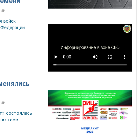
ремени
а
ции
я войск
 Федерации
менялись
а
ции
т» состоялась
 по теме