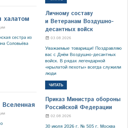
Личному составу
м халатом
и Ветеранам Воздушно-
а
ции
десантных войск
ская сестра из
03.08.2026
Марина Щербакова
на Соловьёва
Уважаемые товарищи! Поздравляю
вас с Днём Воздушно-десантных
войск. В рядах легендарной
«крылатой пехоты» всегда служили
люди
ЧИТАТЬ
Приказ Министра обороны
я Вселенная
Российской Федерации
а
ции
02.08.2026
Настя Свиридова
но
30 июля 2026 г. № 505 г. Москва