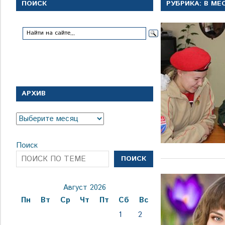
с
ПОИСК
РУБРИКА:
В МЕ
1
января
1924
года
АРХИВ
Архив
Поиск
ПОИСК
Август 2026
Пн
Вт
Ср
Чт
Пт
Сб
Вс
1
2