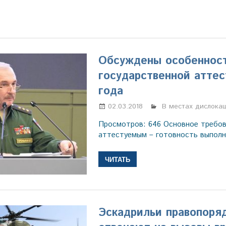
Обсуждены особенност
государственной аттес
года
02.03.2018
Марина Щербаков
В местах дислока
Просмотров: 646 Основное требов
аттестуемым – готовность выполн
ЧИТАТЬ
Эскадрильи правопоря