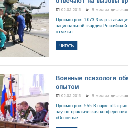
отвечают на вызовы в
02.03.2018
Марина Щербаков
В местах дислока
Просмотров: 1 073 3 марта авиаци
национальной гвардии Российской
отметит
ЧИТАТЬ
Военные психологи об
опытом
02.03.2018
Марина Щербаков
В местах дислока
Просмотров: 555 В парке «Патрио
научно-практическая конференция
«Основные