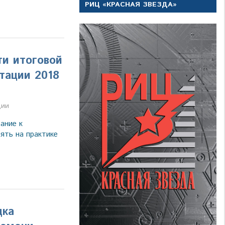
РИЦ «КРАСНАЯ ЗВЕЗДА»
и итоговой
тации 2018
а
ции
ание к
ять на практике
дка