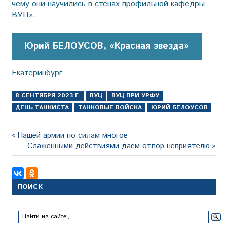
чему они научились в стенах профильной кафедры
ВУЦ».
Юрий БЕЛОУСОВ, «Красная звезда»
Екатеринбург
8 СЕНТЯБРЯ 2023 Г.
ВУЦ
ВУЦ ПРИ УРФУ
ДЕНЬ ТАНКИСТА
ТАНКОВЫЕ ВОЙСКА
ЮРИЙ БЕЛОУСОВ
Навигация
Предыдущая
Нашей армии по силам многое
запись:
Следующая
Слаженными действиями даём отпор неприятелю
по
запись:
записям
ПОИСК