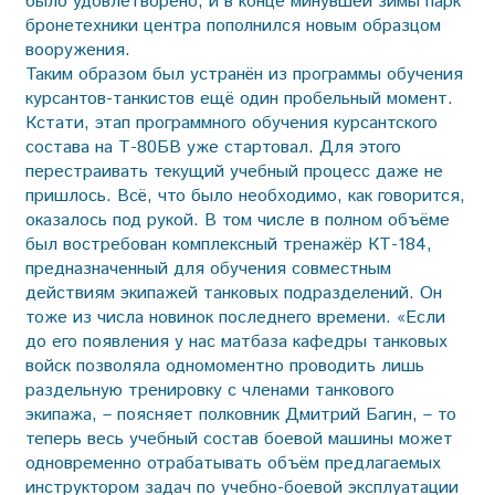
было удовлетворено, и в конце минувшей зимы парк
бронетехники центра пополнился новым образцом
вооружения.
Таким образом был устранён из программы обучения
курсантов-танкистов ещё один пробельный момент.
Кстати, этап программного обучения курсантского
состава на Т-80БВ уже стартовал. Для этого
перестраивать текущий учебный процесс даже не
пришлось. Всё, что было необходимо, как говорится,
оказалось под рукой. В том числе в полном объёме
был востребован комплексный тренажёр КТ-184,
предназначенный для обучения совместным
действиям экипажей танковых подразделений. Он
тоже из числа новинок последнего времени. «Если
до его появления у нас матбаза кафедры танковых
войск позволяла одномоментно проводить лишь
раздельную тренировку с членами танкового
экипажа, – поясняет полковник Дмитрий Багин, – то
теперь весь учебный состав боевой машины может
одновременно отрабатывать объём предлагаемых
инструктором задач по учебно-боевой эксплуатации