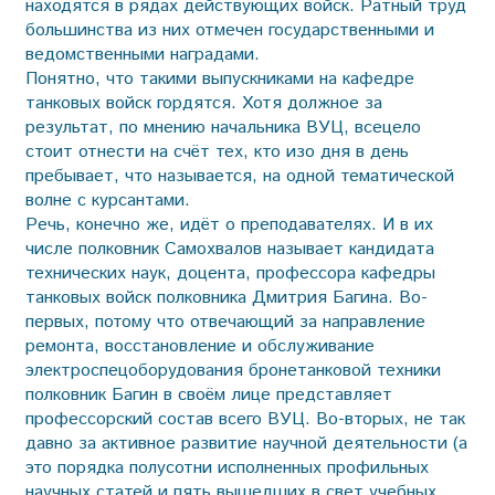
находятся в рядах действующих войск. Ратный труд
большинства из них отмечен государственными и
ведомственными наградами.
Понятно, что такими выпускниками на кафедре
танковых войск гордятся. Хотя должное за
результат, по мнению начальника ВУЦ, всецело
стоит отнести на счёт тех, кто изо дня в день
пребывает, что называется, на одной тематической
волне с курсантами.
Речь, конечно же, идёт о преподавателях. И в их
числе полковник Самохвалов называет кандидата
технических наук, доцента, профессора кафедры
танковых войск полковника Дмитрия Багина. Во-
первых, потому что отвечающий за направление
ремонта, восстановление и обслуживание
электроспецоборудования бронетанковой техники
полковник Багин в своём лице представляет
профессорский состав всего ВУЦ. Во-вторых, не так
давно за активное развитие научной деятельности (а
это порядка полусотни исполненных профильных
научных статей и пять вышедших в свет учебных