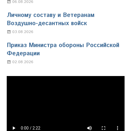
06.08.2026
Марина Щербакова
Личному составу и Ветеранам
Воздушно-десантных войск
03.08.2026
Марина Щербакова
Приказ Министра обороны Российской
Федерации
02.08.2026
Настя Свиридова