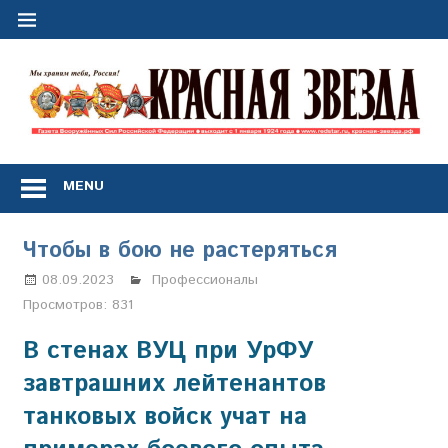
Перейти
к
содержимому
"
з
Газета
Вооружённых
MENU
Сил
Российской
Федерации
Чтобы в бою не растеряться
*
выходит
08.09.2023
Марина Щербакова
Профессионалы
с
Просмотров:
831
1
января
В стенах ВУЦ при УрФУ
1924
завтрашних лейтенантов
года
танковых войск учат на