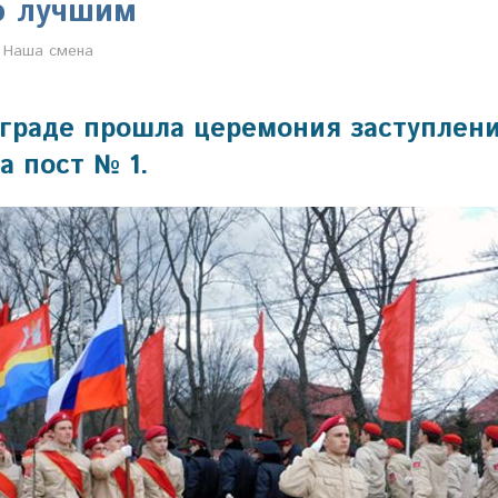
о лучшим
Настя Свиридова
Наша смена
4
граде прошла церемония заступлен
а пост № 1.