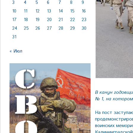
3
4
5
6
7
8
9
10
11
12
13
14
15
16
17
18
19
20
21
22
23
24
25
26
27
28
29
30
31
« Июл
В канун годовщ
№ 1, на которо
На пост заступа
продемонстриров
воинских мемори
Калининградской