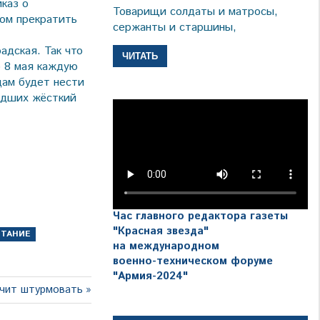
каз о
Товарищи солдаты и матросы,
вом прекратить
сержанты и старшины,
адская. Так что
ЧИТАТЬ
о 8 мая каждую
цам будет нести
едших жёсткий
Час главного редактора газеты
"Красная звезда"
ИТАНИЕ
на международном
военно-техническом форуме
"Армия-2024"
щая
учит штурмовать