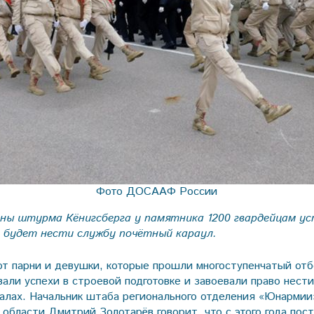
Фото ДОСААФ России
ины штурма Кёнигсберга у памятника 1200 гвардейцам у
м будет нести службу почётный караул.
ют парни и девушки, которые прошли многоступенчатый отб
али успехи в строевой подготовке и завоевали право нести
алах. Начальник штаба регионального отделения «Юнармии
 области Дмитрий Золотарёв говорит, что с этого года пос