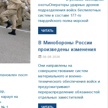
охотыОператоры ударных дронов
подразделения войск беспилотных
систем в составе 177-го
гвардейского полка морской
ЧИТАТЬ
В Минобороны России
произведены изменения
06.08.2026
Марина Щербакова
Они направлены на
совершенствование систем
становлен пост
материального и военно-
технического обеспечения войск и
предусматривают
ор,
перераспределение обязанностей
 караул на
отдельных заместителей
»
т № 1
ЧИТАТЬ