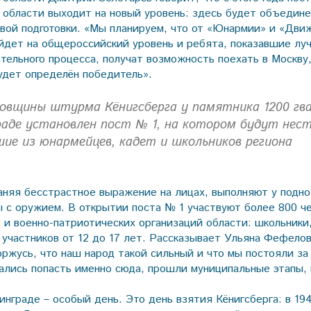
 области выходит на новый уровень: здесь будет объедине
вой подготовки. «Мы планируем, что от «Юнармии» и «Дви
йдет на общероссийский уровень и ребята, показавшие лу
тельного процесса, получат возможность поехать в Москву,
удет определён победитель».
довщины штурма Кёнигсберга у памятника 1200 гв
раде установлен пост № 1, на котором будут нес
шие из юнармейцев, кадет и школьников региона
аняя бесстрастное выражение на лицах, выполняют у подн
 с оружием. В открытии поста № 1 участвуют более 800 че
 и военно-патриотических организаций области: школьники
 участников от 12 до 17 лет. Рассказывает Ульяна Фефелов
оржусь, что наш народ такой сильный и что мы постояли з
ались попасть именно сюда, прошли муниципальные этапы, 
инграде – особый день. Это день взятия Кёнигсберга: в 194