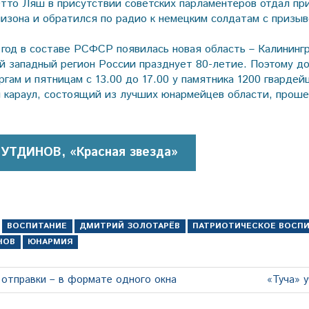
тто Ляш в присутствии советских парламентёров отдал при
низона и обратился по радио к немецким солдатам с призы
год в составе РСФСР появилась новая область – Калинингр
ый западный регион России празднует 80-летие. Поэтому д
гам и пятницам с 13.00 до 17.00 у памятника 1200 гвардей
 караул, состоящий из лучших юнармейцев области, прош
НУТДИНОВ, «Красная звезда»
ВОСПИТАНИЕ
ДМИТРИЙ ЗОЛОТАРЁВ
ПАТРИОТИЧЕСКОЕ ВОСП
НОВ
ЮНАРМИЯ
Следую
 отправки – в формате одного окна
«Туча» 
запись: