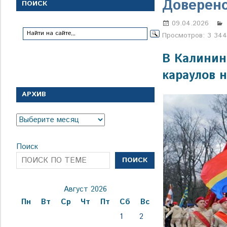
с
Доверен
ПОИСК
1
января
09.04.2026
1924
Просмотров:
3 34
года
В Калинин
караулов н
АРХИВ
Архив
Поиск
ПОИСК
Август 2026
Пн
Вт
Ср
Чт
Пт
Сб
Вс
1
2