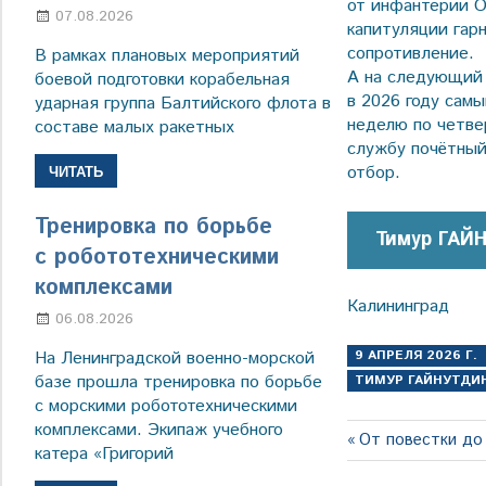
от инфантерии О
07.08.2026
Настя Свиридова
капитуляции гар
сопротивление.
В рамках плановых мероприятий
А на следующий 
боевой подготовки корабельная
в 2026 году сам
ударная группа Балтийского флота в
неделю по четвер
составе малых ракетных
службу почётный
отбор.
ЧИТАТЬ
Тренировка по борьбе
Тимур ГАЙ
с робототехническими
комплексами
Калининград
06.08.2026
Марина Щербакова
9 АПРЕЛЯ 2026 Г.
На Ленинградской военно-морской
базе прошла тренировка по борьбе
ТИМУР ГАЙНУТДИ
с морскими робототехническими
комплексами. Экипаж учебного
Навигация
Предыдущая
От повестки до
катера «Григорий
запись:
по