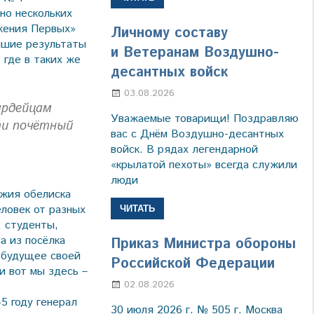
но нескольких
жения Первых»
Личному составу
чшие результаты
и Ветеранам Воздушно-
 где в таких же
десантных войск
03.08.2026
Марина Щербакова
ардейцам
Уважаемые товарищи! Поздравляю
ти почётный
вас с Днём Воздушно-десантных
войск. В рядах легендарной
«крылатой пехоты» всегда служили
люди
ожия обелиска
ловек от разных
ЧИТАТЬ
, студенты,
а из посёлка
Приказ Министра обороны
а будущее своей
Российской Федерации
и вот мы здесь –
02.08.2026
Настя Свиридова
5 году генерал
30 июля 2026 г. № 505 г. Москва