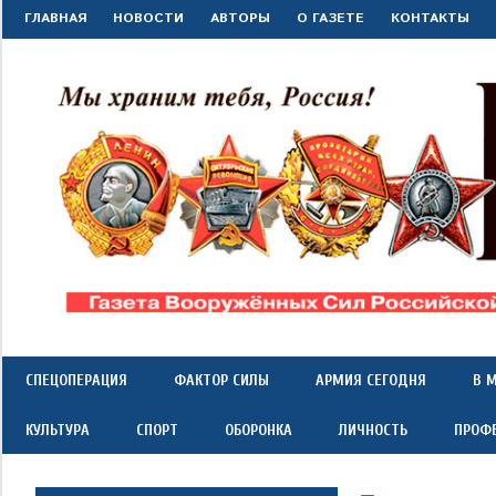
Перейти
ГЛАВНАЯ
НОВОСТИ
АВТОРЫ
О ГАЗЕТЕ
КОНТАКТЫ
к
содержимому
"Красная
Газета
Вооружённых
Сил
звезда"
СПЕЦОПЕРАЦИЯ
ФАКТОР СИЛЫ
АРМИЯ СЕГОДНЯ
В 
Российской
Федерации
КУЛЬТУРА
СПОРТ
ОБОРОНКА
ЛИЧНОСТЬ
ПРОФ
*
выходит