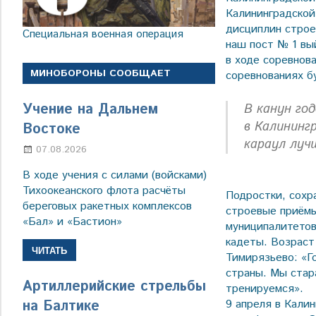
Калининградской
дисциплин строе
Специальная военная операция
наш пост № 1 вы
в ходе соревнова
МИНОБОРОНЫ СООБЩАЕТ
соревнованиях б
Учение на Дальнем
В канун го
в Калининг
Востоке
караул луч
07.08.2026
Настя Свиридова
В ходе учения с силами (войсками)
Тихоокеанского флота расчёты
Подростки, сохр
береговых ракетных комплексов
строевые приёмы
«Бал» и «Бастион»
муниципалитетов
кадеты. Возраст
ЧИТАТЬ
Тимирязьево: «Г
страны. Мы стар
Артиллерийские стрельбы
тренируемся».
на Балтике
9 апреля в Калин