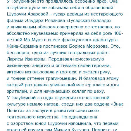
У Голубкиной это проявлялось особенно ярко. Она
в глубине души не забывала себя в образе юной
Шурочки Азаровой – гусар-девицы из нестареющего
фильма Эльдара Рязанова «Гусарская баллада»
и уникальным образом совершенно естественно, но
абсолютно неузнаваемо примеряла на себя роль 106-
летней Ма-Мурэ в пьесе французского драматурга
Жана-Сармана в постановке Бориса Морозова. Это,
бесспорно, одна из лучших театральных работ
Ларисы Ивановны. Передавая неиссякаемую
жизненную энергию и оптимизм своей героини,
актриса использовала и гротеск, и эксцентрику,
и тонкие оттенки трагикомедии. И благодаря этому
каждый раз давала уникальный мастер-класс и для
зрителей, и для начинающих коллег по цеху.
У Голубкиной за годы служения отечественной
культуре немало наград, среди них два ордена «Знак
Почёта» за заслуги в развитии советского
театрального искусства. Но однажды она
с озорством юной Шурочки напомнила, что первый
орден ей вручил сам Михаил Кутузов. Помните ту