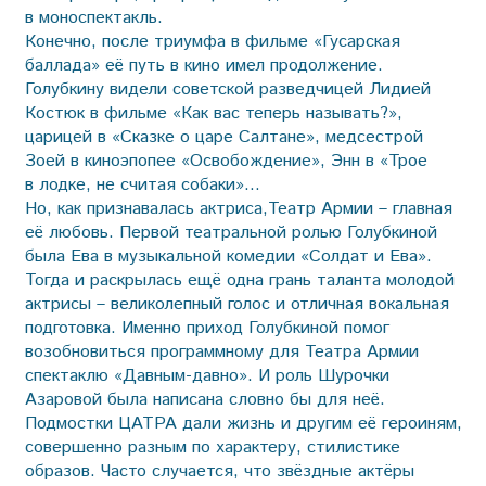
в моноспектакль.
Конечно, после триумфа в фильме «Гусарская
баллада» её путь в кино имел продолжение.
Голубкину видели советской разведчицей Лидией
Костюк в фильме «Как вас теперь называть?»,
царицей в «Сказке о царе Салтане», медсестрой
Зоей в киноэпопее «Освобождение», Энн в «Трое
в лодке, не считая собаки»…
Но, как признавалась актриса,Театр Армии – главная
её любовь. Первой театральной ролью Голубкиной
была Ева в музыкальной комедии «Солдат и Ева».
Тогда и раскрылась ещё одна грань таланта молодой
актрисы – великолепный голос и отличная вокальная
подготовка. Именно приход Голубкиной помог
возобновиться программному для Театра Армии
спектаклю «Давным-давно». И роль Шурочки
Азаровой была написана словно бы для неё.
Подмостки ЦАТРА дали жизнь и другим её героиням,
совершенно разным по характеру, стилистике
образов. Часто случается, что звёздные актёры