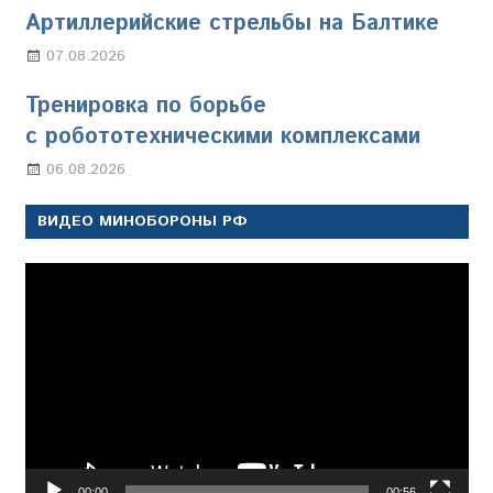
Артиллерийские стрельбы на Балтике
07.08.2026
Настя Свиридова
Тренировка по борьбе
с робототехническими комплексами
06.08.2026
Марина Щербакова
ВИДЕО МИНОБОРОНЫ РФ
Видеоплеер
00:00
00:56