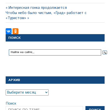
Навигация
Предыдущая
Интересная гонка продолжается
Следующая
запись:
Чтобы небо было чистым, «Град» работает с
по
запись:
«Туристом»
записям
ПОИСК
АРХИВ
Архив
Поиск