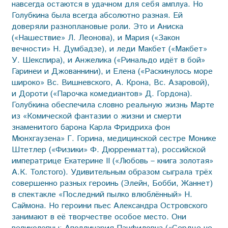
навсегда остаются в удачном для себя амплуа. Но
Голубкина была всегда абсолютно разная. Ей
доверяли разноплановые роли. Это и Аниска
(«Нашествие» Л. Леонова), и Мария («Закон
вечности» Н. Думбадзе), и леди Макбет («Макбет»
У. Шекспира), и Анжелика («Ринальдо идёт в бой»
Гаринеи и Джованнини), и Елена («Раскинулось море
широко» Вс. Вишневского, А. Крона, Вс. Азаровой),
и Дороти («Парочка комедиантов» Д. Гордона).
Голубкина обеспечила словно реальную жизнь Марте
из «Комической фантазии о жизни и смерти
знаменитого барона Карла Фридриха фон
Мюнхгаузена» Г. Горина, медицинской сестре Монике
Штетлер («Физики» Ф. Дюрренматта), российской
императрице Екатерине II («Любовь – книга золотая»
А.К. Толстого). Удивительным образом сыграла трёх
совершенно разных героинь (Элейн, Бобби, Жаннет)
в спектакле «Последний пылко влюблённый» Н.
Саймона. Но героини пьес Александра Островского
занимают в её творчестве особое место. Они