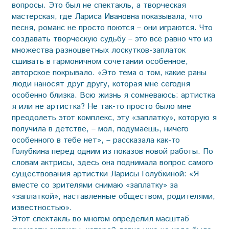
вопросы. Это был не спектакль, а творческая
мастерская, где Лариса Ивановна показывала, что
песня, романс не просто поются – они играются. Что
создавать творческую судьбу – это всё равно что из
множества разноцветных лоскутков-заплаток
сшивать в гармоничном сочетании особенное,
авторское покрывало. «Это тема о том, какие раны
люди наносят друг другу, которая мне сегодня
особенно близка. Всю жизнь я сомневаюсь: артистка
я или не артистка? Не так-то просто было мне
преодолеть этот комплекс, эту «заплатку», которую я
получила в детстве, – мол, подумаешь, ничего
особенного в тебе нет», – рассказала как-то
Голубкина перед одним из показов новой работы. По
словам актрисы, здесь она поднимала вопрос самого
существования артистки Ларисы Голубкиной: «Я
вместе со зрителями снимаю «заплатку» за
«заплаткой», наставленные обществом, родителями,
известностью».
Этот спектакль во многом определил масштаб