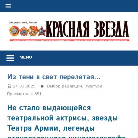
Перейти
к
содержимому
"
з
Газета
Вооружённых
MENU
Сил
Российской
Федерации
Из тени в свет перелетая…
*
выходит
24.03.2025
Настя Свиридова
Выбор редакции
,
Культура
с
Просмотров:
851
1
января
Не стало выдающейся
1924
театральной актрисы, звезды
года
Театра Армии, легенды