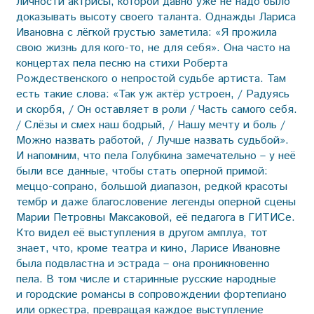
личности актрисы, которой давно уже не надо было
доказывать высоту своего таланта. Однажды Лариса
Ивановна с лёгкой грустью заметила: «Я прожила
свою жизнь для кого-то, не для себя». Она часто на
концертах пела песню на стихи Роберта
Рождественского о непростой судьбе артиста. Там
есть такие слова: «Так уж актёр устроен, / Радуясь
и скорбя, / Он оставляет в роли / Часть самого себя.
/ Слёзы и смех наш бодрый, / Нашу мечту и боль /
Можно назвать работой, / Лучше назвать судьбой».
И напомним, что пела Голубкина замечательно – у неё
были все данные, чтобы стать оперной примой:
меццо-сопрано, большой диапазон, редкой красоты
тембр и даже благословение легенды оперной сцены
Марии Петровны Максаковой, её педагога в ГИТИСе.
Кто видел её выступления в другом амплуа, тот
знает, что, кроме театра и кино, Ларисе Ивановне
была подвластна и эстрада – она проникновенно
пела. В том числе и старинные русские народные
и городские романсы в сопровождении фортепиано
или оркестра, превращая каждое выступление