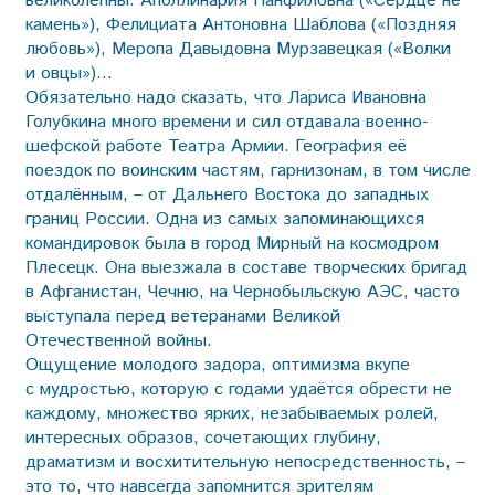
великолепны: Аполлинария Панфиловна («Сердце не
камень»), Фелициата Антоновна Шаблова («Поздняя
любовь»), Меропа Давыдовна Мурзавецкая («Волки
и овцы»)…
Обязательно надо сказать, что Лариса Ивановна
Голубкина много времени и сил отдавала военно-
шефской работе Театра Армии. География её
поездок по воинским частям, гарнизонам, в том числе
отдалённым, – от Дальнего Востока до западных
границ России. Одна из самых запоминающихся
командировок была в город Мирный на космодром
Плесецк. Она выезжала в составе творческих бригад
в Афганистан, Чечню, на Чернобыльскую АЭС, часто
выступала перед ветеранами Великой
Отечественной войны.
Ощущение молодого задора, оптимизма вкупе
с мудростью, которую с годами удаётся обрести не
каждому, множество ярких, незабываемых ролей,
интересных образов, сочетающих глубину,
драматизм и восхитительную непосредственность, –
это то, что навсегда запомнится зрителям