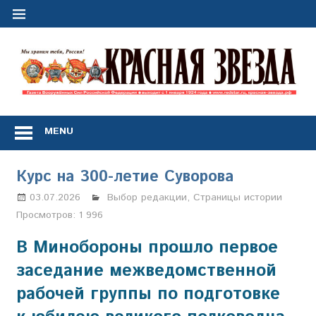
Перейти
к
содержимому
"
з
Газета
Вооружённых
MENU
Сил
Российской
Федерации
Курс на 300-летие Суворова
*
выходит
03.07.2026
Настя Свиридова
Выбор редакции
,
Страницы истории
с
Просмотров:
1 996
1
января
В Минобороны прошло первое
1924
заседание межведомственной
года
рабочей группы по подготовке