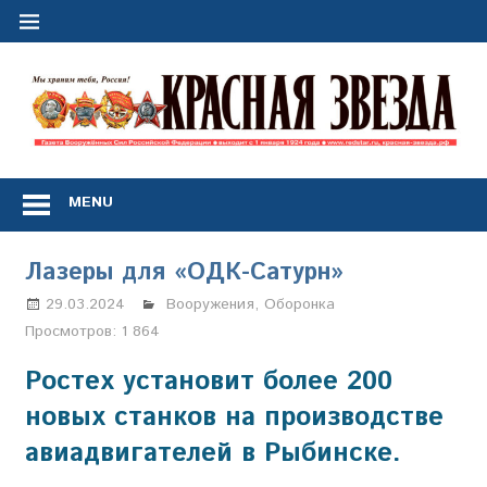
Перейти
к
содержимому
"
з
Газета
Вооружённых
MENU
Сил
Российской
Федерации
Лазеры для «ОДК-Сатурн»
*
выходит
29.03.2024
Настя Свиридова
Вооружения
,
Оборонка
с
Просмотров:
1 864
1
января
Ростех установит более 200
1924
новых станков на производстве
года
авиадвигателей в Рыбинске.