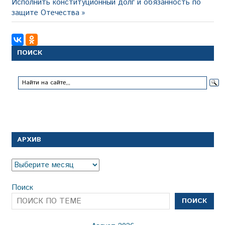
Следующая
запись:
Исполнить конституционный долг и обязанность по
по
запись:
защите Отечества
записям
ПОИСК
АРХИВ
Архив
Поиск
ПОИСК