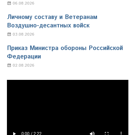
06.08.2026
Марина Щербакова
Личному составу и Ветеранам
Воздушно-десантных войск
03.08.2026
Марина Щербакова
Приказ Министра обороны Российской
Федерации
02.08.2026
Настя Свиридова