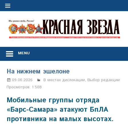
Перейти
к
содержимому
"
з
Газета
Вооружённых
MENU
Сил
Российской
Федерации
На нижнем эшелоне
*
выходит
09.06.2026
Марина Щербакова
В местах дислокации
,
Выбор редакции
с
Просмотров:
1 508
1
января
Мобильные группы отряда
1924
«Барс-Самара» атакуют БпЛА
года
противника на малых высотах.