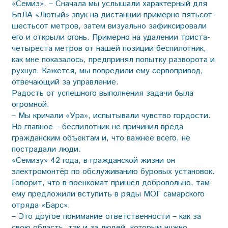
«Семиз». – Сначала мы услышали характерный для
БпЛА «Лютый» звук на дистанции примерно пятьсот-
шестьсот метров, затем визуально зафиксировали
его и открыли огонь. Примерно на удалении триста-
четыреста метров от нашей позиции беспилотник,
как мне показалось, предпринял попытку разворота и
рухнул. Кажется, мы повредили ему сервопривод,
отвечающий за управление.
Радость от успешного выполнения задачи была
огромной.
– Мы кричали «Ура», испытывали чувство гордости.
Но главное – беспилотник не причинил вреда
гражданским объектам и, что важнее всего, не
пострадали люди.
«Семизу» 42 года, в гражданской жизни он
электромонтёр по обслуживанию буровых установок.
Говорит, что в военкомат пришёл добровольно, там
ему предложили вступить в ряды МОГ самарского
отряда «Барс».
– Это другое понимание ответственности – как за
свою область, так и за людей, которым нужно