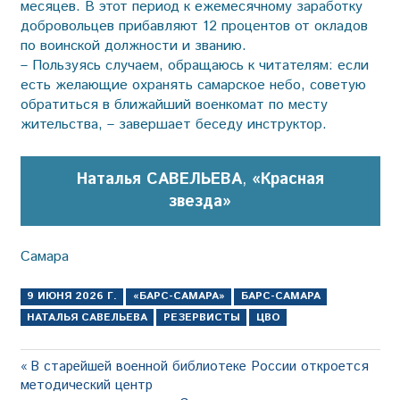
месяцев. В этот период к ежемесячному заработку
добровольцев прибавляют 12 процентов от окладов
по воинской должности и званию.
– Пользуясь случаем, обращаюсь к читателям: если
есть желающие охранять самарское небо, советую
обратиться в ближайший военкомат по месту
жительства, – завершает беседу инструктор.
Наталья САВЕЛЬЕВА
,
«Красная
звезда»
Самара
9 ИЮНЯ 2026 Г.
«БАРС-САМАРА»
БАРС-САМАРА
НАТАЛЬЯ САВЕЛЬЕВА
РЕЗЕРВИСТЫ
ЦВО
Навигация
Предыдущая
В старейшей военной библиотеке России откроется
запись:
методический центр
по