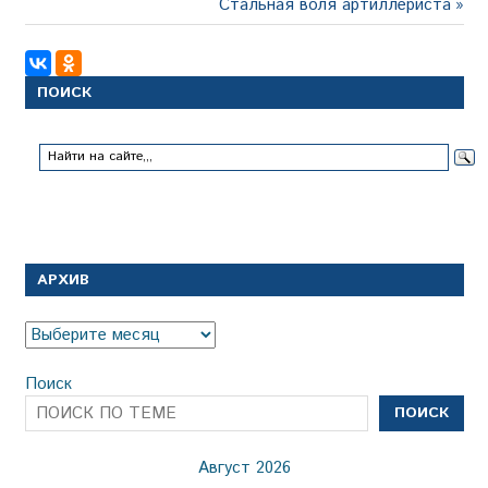
Следующая
Стальная воля артиллериста
записям
запись:
ПОИСК
АРХИВ
Архив
Поиск
ПОИСК
Август 2026