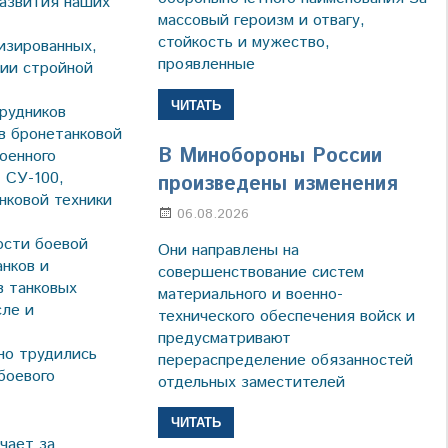
развития наших
массовый героизм и отвагу,
стойкость и мужество,
изированных,
проявленные
нии стройной
ЧИТАТЬ
рудников
в бронетанковой
В Минобороны России
оенного
 СУ-100,
произведены изменения
нковой техники
06.08.2026
Марина Щербакова
ости боевой
Они направлены на
нков и
совершенствование систем
в танковых
материального и военно-
сле и
технического обеспечения войск и
предусматривают
но трудились
перераспределение обязанностей
боевого
отдельных заместителей
ЧИТАТЬ
чает за