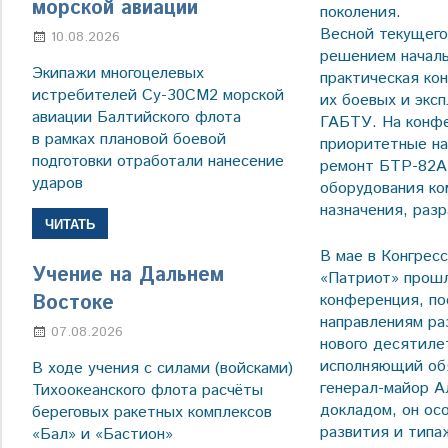
морской авиации
поколения.
Весной текущего
10.08.2026
Марина Щербакова
решением началь
Экипажи многоцелевых
практическая ко
истребителей Су-30СМ2 морской
их боевых и экс
авиации Балтийского флота
ГАБТУ. На конфе
в рамках плановой боевой
приоритетные на
подготовки отработали нанесение
ремонт БТР-82АМ
ударов
оборудования ко
назначения, раз
ЧИТАТЬ
В мае в Конгрес
Учение на Дальнем
«Патриот» прошл
конференция, п
Востоке
направлениям ра
07.08.2026
Настя Свиридова
нового десятиле
исполняющий об
В ходе учения с силами (войсками)
генерал-майор А
Тихоокеанского флота расчёты
докладом, он ос
береговых ракетных комплексов
развития и типа
«Бал» и «Бастион»