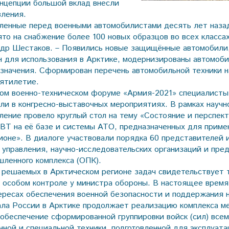
нцепции большой вклад внесли
вления.
вленные перед военными автомобилистами десять лет наза
ято на снабжение более 100 новых образцов во всех класса
ндр Шестаков. – Появились новые защищённые автомобили
 для использования в Арктике, модернизированы автомоб
азначения. Сформирован перечень автомобильной техники
ятилетие.
ом военно-техническом форуме «Армия-2021» специалист
али в конгресно-выставочных мероприятиях. В рамках науч
ление провело круглый стол на тему «Состояние и перспек
ВТ на её базе и системы АТО, предназначенных для приме
ионе». В диалоге участвовали порядка 60 представителей 
о управления, научно-исследовательских организаций и пре
ленного комплекса (ОПК).
 решаемых в Арктическом регионе задач свидетельствует т
а особом контроле у министра обороны. В настоящее время
ересах обеспечения военной безопасности и поддержания 
ала России в Арктике продолжает реализацию комплекса м
 обеспечение сформированной группировки войск (сил) все
нной и специальной техники, подготовленной для эксплуата