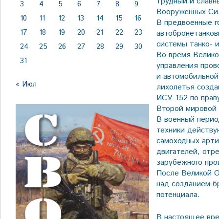
трудный и славн
3
4
5
6
7
8
9
Вооружённых Си
10
11
12
13
14
15
16
В предвоенные г
17
18
19
20
21
22
23
автобронетанков
системы танко- 
24
25
26
27
28
29
30
Во время Велико
31
управления пров
и автомобильной
« Июл
лихолетья созда
ИСУ-152 по прав
Второй мировой 
В военный перио
техники действу
самоходных арти
двигателей, отр
зарубежного про
После Великой О
над созданием б
потенциала.
В настоящее вре