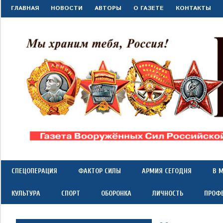
Перейти
ГЛАВНАЯ
НОВОСТИ
АВТОРЫ
О ГАЗЕТЕ
КОНТАКТЫ
к
содержимому
"Красная
Газета
Вооружённых
Сил
звезда"
СПЕЦОПЕРАЦИЯ
ФАКТОР СИЛЫ
АРМИЯ СЕГОДНЯ
В 
Российской
Федерации
КУЛЬТУРА
СПОРТ
ОБОРОНКА
ЛИЧНОСТЬ
ПРОФ
*
выходит