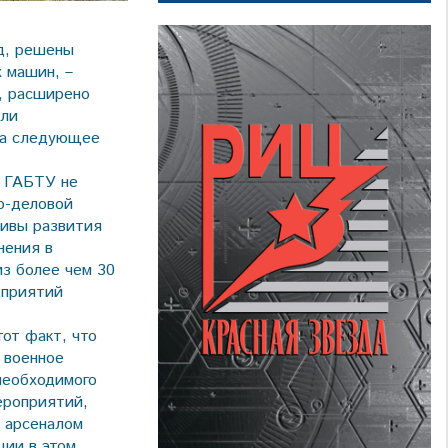
д, решены
х машин, –
, расширено
или
 на следующее
ы ГАБТУ не
но-деловой
тивы развития
нения в
из более чем 30
дприятий
от факт, что
 военное
необходимого
ероприятий,
м арсеналом
ции в этом