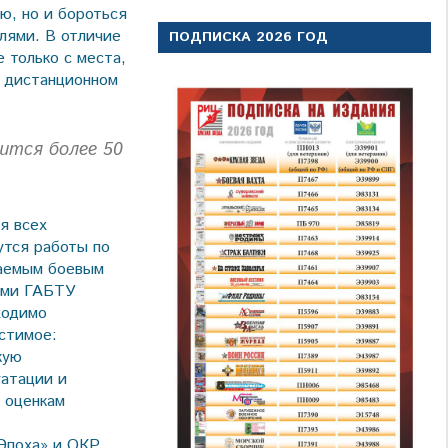
ю, но и бороться
лями. В отличие
ПОДПИСКА 2026 ГОД
 только с места,
о дистанционном
ится более 50
я всех
утся работы по
таемым боевым
ками ГАБТУ
ходимо
естимое:
кую
уатации и
 оценкам
Эпоха» и ОКР