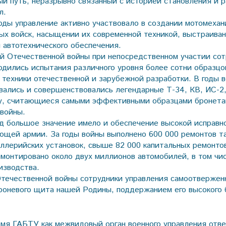
ый путь, неразрывно связанный с историей становления и 
л.
оды управление активно участвовало в создании мотомехан
ых войск, насыщении их современной техникой, выстраива
и автотехнического обеспечения.
й Отечественной войны при непосредственном участии сот
одились испытания различного уровня более сотни образцо
 техники отечественной и зарубежной разработки. В годы в
вались и совершенствовались легендарные Т-34, КВ, ИС-2,
у, считающиеся самыми эффективными образцами бронета
войны.
д большое значение имело и обеспечение высокой исправн
ющей армии. За годы войны выполнено 600 000 ремонтов та
ллерийских установок, свыше 82 000 капитальных ремонто
емонтировано около двух миллионов автомобилей, в том чи
изводства.
течественной войны сотрудники управления самоотвержен
роневого щита нашей Родины, поддержанием его высокого 
мя ГАБТУ как межвидовый орган военного управления отве