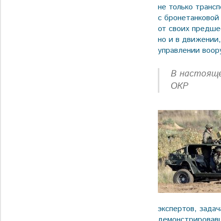
не только транс
с бронетанковой
от своих предше
но и в движении,
управлении воор
В настояще
ОКР
экспертов, зада
демонстрировавш