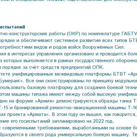
.
 испытаний
но-конструкторские работы (ОКР) по номенклатуре ГАБТУ
орядке и обеспечивают системное развитие всех типов БТ
потребностями видов и родов войск Вооружённых Сил.
мя в интересах управления организовано и проводится бол
з которых выполняется в рамках государственного оборонног
м порядке за счёт средств предприятий ОПК.
итете унифицированные межвидовые платформы БТВТ «Ар
«Бумеранг». Все они сконструированы по принципу модульно
спользовать базовую платформу для создания боевой техни
 этом машины типажа имеют между собой высокую унифик
дно на форуме «Армия» демонстрируются образцы танка Т
-15 и бронированной ремонтно-эвакуационной машины Т-16
ках проекта «Армата». В этом году он вышел, как говоритс
ние его госиспытаний запланировано на 2022 год.
с современными требованиями, выработанными на основе б
разуются в своего рода универсальную боевую машину. Т