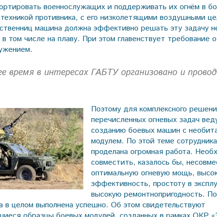
портировать военнослужащих и поддерживать их огнём в бо
 техникой противника, с его низколетящими воздушными це
ственниц машина должна эффективно решать эту задачу не
 в том числе на плаву. При этом главенствует требование 
ужением.
е время в интересах ГАБТУ организовано и провод
Поэтому для комплексного решени
перечисленных огневых задач вед
созданию боевых машин с необи
модулем. По этой теме сотрудни
проделана огромная работа. Необ
совместить, казалось бы, несовм
оптимальную огневую мощь, высо
эффективность, простоту в экспл
высокую ремонтнопригодность. По
ча в целом выполнена успешно. Об этом свидетельствуют
иеся образцы боевых модулей, созданных в рамках ОКР «