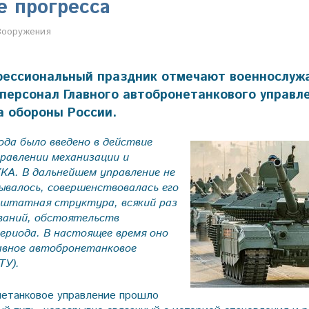
е прогресса
Настя Свиридова
Вооружения
фессиональный праздник отмечают военнослуж
персонал Главного автобронетанкового управл
 обороны России.
года было введено в действие
равлении механизации и
КА. В дальнейшем управление не
ывалось, совершенствовалась его
-штатная структура, всякий раз
ваний, обстоятельств
ериода. В настоящее время оно
лавное автобронетанковое
ТУ).
нетанковое управление прошло