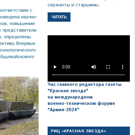
сержанты и старшины,
соответствии с
роведена научно-
ЧИТАТЬ
нков, повышение
е представители
ы, определены
ективу.Впервые
ехнологического
общевойскового
Час главного редактора газеты
"Красная звезда"
на международном
военно-техническом форуме
"Армия-2024"
РИЦ «КРАСНАЯ ЗВЕЗДА»