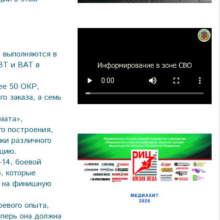
 выполняются в
ВТ и ВАТ в
ее 50 ОКР,
о заказа, а семь
мата»,
го построения,
ки различного
ацию.
-14, боевой
, которые
я, на финишную
оевого опыта,
еперь она должна