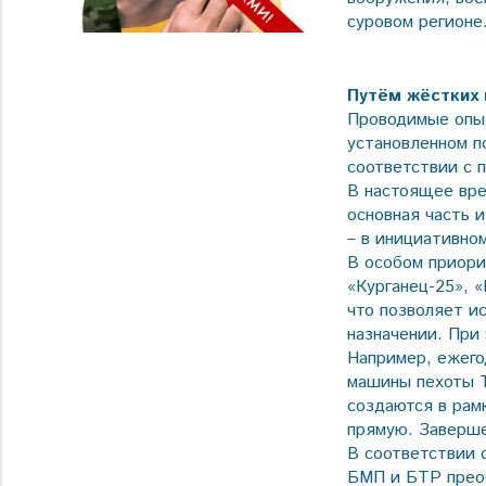
суровом регионе
Путём жёстких
Проводимые опыт
установленном п
соответствии с 
В настоящее вре
основная часть и
– в инициативно
В особом приор
«Курганец-25», 
что позволяет и
назначении. При
Например, ежего
машины пехоты Т
создаются в рам
прямую. Заверше
В соответствии 
БМП и БТР преоб