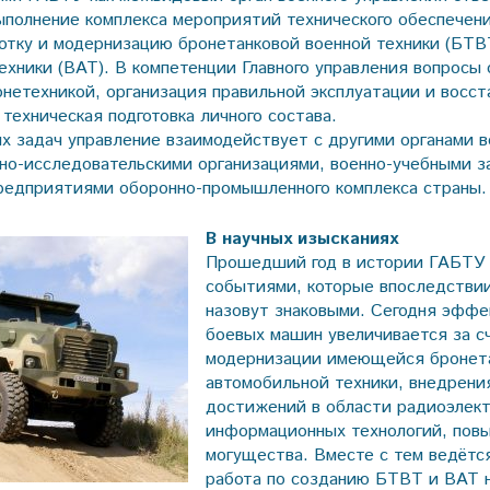
ыполнение комплекса мероприятий технического обеспечени
отку и модернизацию бронетанковой военной техники (БТВ
ехники (ВАТ). В компетенции Главного управления вопросы
ронетехникой, организация правильной эксплуатации и восс
 техническая подготовка личного состава.
х задач управление взаимодействует с другими органами в
чно-исследовательскими организациями, военно-учебными з
редприятиями оборонно-промышленного комплекса страны.
В научных изысканиях
Прошедший год в истории ГАБТУ 
событиями, которые впоследствии
назовут знаковыми. Сегодня эффе
боевых машин увеличивается за с
модернизации имеющейся бронет
автомобильной техники, внедрени
достижений в области радиоэлект
информационных технологий, пов
могущества. Вместе с тем ведётс
работа по созданию БТВТ и ВАТ 