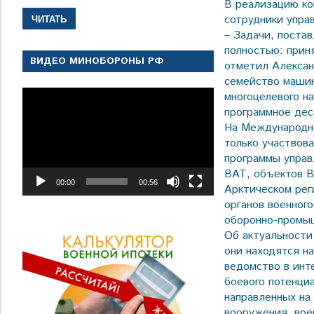
В реализацию ко
сотрудники упра
ЧИТАТЬ
– Задачи, поста
полностью: прин
ВИДЕО МИНОБОРОНЫ РФ
отметил Алекса
семейство машин
Видеоплеер
многоцелевого н
программное дес
На Международн
только участвов
программы управ
ВАТ, объектов В
00:00
00:56
Арктическом рег
органов военног
оборонно-промыш
Об актуальности
они находятся н
ведомство в инт
боевого потенци
направленных на
вооружения, вое