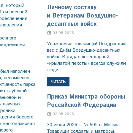
я, который
Личному составу
Т) и военной
и Ветеранам Воздушно-
 обеспечения
десантных войск
тановления
03.08.2026
Марина Щербакова
оенного
Уважаемые товарищи! Поздравляю
аведениями,
вас с Днём Воздушно-десантных
войск. В рядах легендарной
«крылатой пехоты» всегда служили
люди
был наполнен
, несомненно,
ЧИТАТЬ
ктивность парка
чёт глубокой
Приказ Министра обороны
анковой и
я научных
Российской Федерации
роники,
02.08.2026
Настя Свиридова
ышения боевого
я многоплановая
30 июля 2026 г. № 505 г. Москва
нового
Товарищи солдаты и матросы,