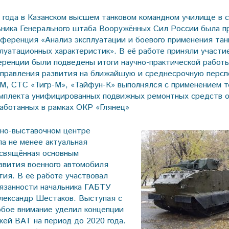
 года в Казанском высшем танковом командном училище в 
ника Генерального штаба Вооружённых Сил России была п
нференция «Анализ эксплуатации и боевого применения та
плуатационных характеристик». В её работе приняли участи
ренции были подведены итоги научно-практической работ
правления развития на ближайшую и среднесрочную персп
, СТС «Тигр-М», «Тайфун-К» выполнялся с применением т
мплекта унифицированных подвижных ремонтных средств 
работанных в рамках ОКР «Глянец»
сно-выставочном центре
а не менее актуальная
освящённая основным
звития военного автомобиля
тия. В её работе участвовал
язанности начальника ГАБТУ
лександр Шестаков. Выступая с
обое внимание уделил концепции
жей ВАТ на период до 2020 года.