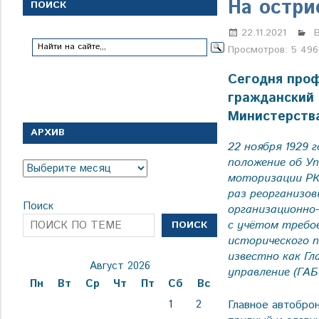
с
На остри
ПОИСК
1
января
22.11.2021
1924
Просмотров:
5 496
года
Сегодня про
гражданский 
Министерства
АРХИВ
22 ноября 1929 
положение об Уп
Архив
моторизации РК
раз реорганизов
Поиск
организационно
с учётом требо
ПОИСК
исторического п
известно как Г
Август 2026
управление (ГАБ
Пн
Вт
Ср
Чт
Пт
Сб
Вс
Главное автобро
1
2