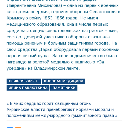
Лаврентьевна Михайлова) – одна из первых военных
сестёр милосердия, героиня обороны Севастополя в
Крымскую войну 1853–1856 годов. Не имея
медицинского образования, она в числе первых
среди настоящих севастопольских патриоток – жён,
сестёр, дочерей участников обороны оказывала
помощь раненым и больным защитникам города. На
свои средства Дарья оборудовала первый походный
перевязочный пункт. За своё подвижничество была
награждена золотой медалью с надписью «За
усердие» на Владимирской ленте.
15 ИЮНЯ 2022 Г.
ВОЕННАЯ МЕДИЦИНА
ИРИНА ПАВЛЮТКИНА
ПАМЯТНИКИ
Навигация
Предыдущая
В чьих сердцах горит священный огонь
Следующая
запись:
Украинские власти пренебрегают нормами морали и
по
запись:
положениями международного гуманитарного права
записям