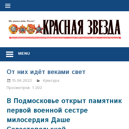
Перейти
к
содержимому
"
з
Газета
Вооружённых
MENU
Сил
Российской
Федерации
От них идёт веками свет
*
выходит
15.06.2022
Марина Щербакова
Культура
с
Просмотров:
1 202
1
января
В Подмосковье открыт памятник
1924
первой военной сестре
года
милосердия Даше