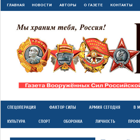
Перейти
ГЛАВНАЯ
НОВОСТИ
АВТОРЫ
О ГАЗЕТЕ
КОНТАКТЫ
к
содержимому
"Красная
Газета
Вооружённых
Сил
звезда"
СПЕЦОПЕРАЦИЯ
ФАКТОР СИЛЫ
АРМИЯ СЕГОДНЯ
В 
Российской
Федерации
КУЛЬТУРА
СПОРТ
ОБОРОНКА
ЛИЧНОСТЬ
ПРОФ
*
выходит