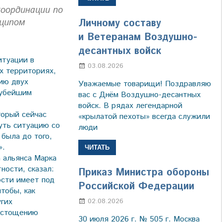
оординации по
Личному составу
нципом
и Ветеранам Воздушно-
десантных войск
итуации в
03.08.2026
Марина Щербакова
х территориях,
ию двух
Уважаемые товарищи! Поздравляю
рубейшим
вас с Днём Воздушно-десантных
войск. В рядах легендарной
торый сейчас
«крылатой пехоты» всегда служили
нуть ситуацию со
люди
 была до того,
».
ЧИТАТЬ
 альянса Марка
ности, сказал:
Приказ Министра обороны
ости имеет под
Российской Федерации
тобы, как
02.08.2026
Настя Свиридова
угих
 истощению
30 июля 2026 г. № 505 г. Москва