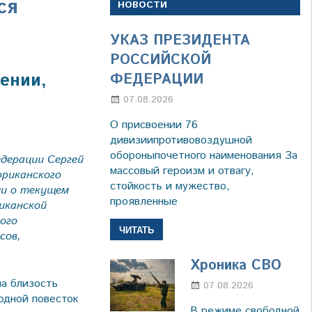
ся
НОВОСТИ
УКАЗ ПРЕЗИДЕНТА
РОССИЙСКОЙ
жении,
ФЕДЕРАЦИИ
07.08.2026
Настя Свиридова
О присвоении 76
дивизиипротивовоздушной
обороныпочетного наименования За
едерации Сергей
массовый героизм и отвагу,
фриканского
стойкость и мужество,
ми о текущем
проявленные
иканской
ого
ЧИТАТЬ
сов,
Хроника СВО
а близость
07.08.2026
Настя
одной повесток
Свиридов
В режиме свободной