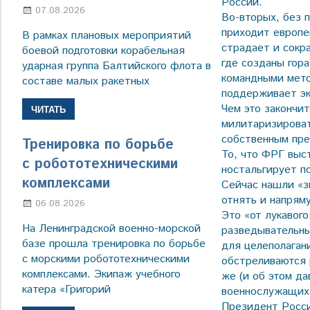
России.
07.08.2026
Настя Свиридова
Во-вторых, без 
приходит европе
В рамках плановых мероприятий
страдает и сокр
боевой подготовки корабельная
где созданы гор
ударная группа Балтийского флота в
командными мето
составе малых ракетных
поддерживает эк
Чем это закончит
ЧИТАТЬ
милитаризироват
собственным пре
Тренировка по борьбе
То, что ФРГ выс
с робототехническими
ностальгирует п
комплексами
Сейчас нашли «зн
отнять и напряму
06.08.2026
Марина Щербакова
Это «от лукавог
На Ленинградской военно-морской
разведывательны
базе прошла тренировка по борьбе
для целеполаган
с морскими робототехническими
обстреливаются 
комплексами. Экипаж учебного
же (и об этом да
катера «Григорий
военнослужащих
Президент Росси