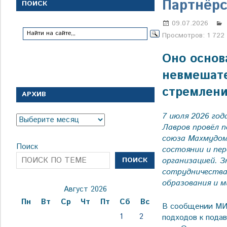
с
Партнёрс
ПОИСК
1
января
09.07.2026
1924
Просмотров:
1 722
года
Оно основ
невмешате
стремлени
АРХИВ
7 июля 2026 год
Архив
Лавров провёл 
союза Махмудом
Поиск
состоянии и пе
организацией. 
ПОИСК
сотрудничества,
образования и м
Август 2026
Пн
Вт
Ср
Чт
Пт
Сб
Вс
В сообщении МИД
1
2
подходов к пода