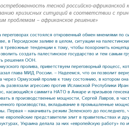
остребованность тесной российско-африканской к
ванию кризисных ситуаций в соответствии с при
им проблемам – африканское решение»
на переговорах состоялся откровенный обмен мнениями по с
ве, в Персидском заливе в целом, ситуации на палестински
ся тревожные тенденции к тому, чтобы похоронить концепц
позволить создать палестинское государство и тем самым г
ть решения ООН.
рмузского пролива, приветствуем переговорный процесс, ко
сказал глава МИД России. – Надеемся, что он позволит вер
а через Ормузский пролив к тому состоянию, в котором она
ль развязали агрессию против Исламской Республики Иран
ос, касающийся саммита НАТО в Анкаре и призывов генсека
вать в производственные мощности, Сергей Лавров, в част
енного производства, вкладывание в промышленные мощн
ы. Первая – накачивать режим Зеленского до последнего, ч
ие европейские представители элит в правительствах и др
уктурах, Украина делала за них «европейскую работу» по