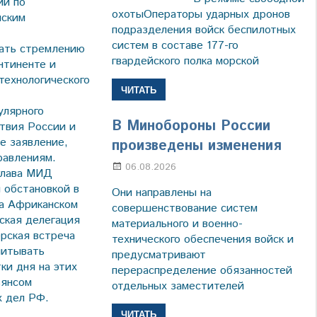
ии по
охотыОператоры ударных дронов
нским
подразделения войск беспилотных
систем в составе 177-го
вать стремлению
гвардейского полка морской
нтиненте и
технологического
ЧИТАТЬ
улярного
В Минобороны России
ствия России и
е заявление,
произведены изменения
равлениям.
06.08.2026
Марина Щербакова
глава МИД
 обстановкой в
Они направлены на
на Африканском
совершенствование систем
ская делегация
материального и военно-
ерская встреча
технического обеспечения войск и
читывать
предусматривают
ки дня на этих
перераспределение обязанностей
ьянсом
отдельных заместителей
х дел РФ.
ЧИТАТЬ