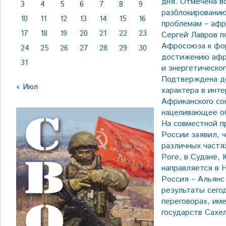
дня. Отмечена в
3
4
5
6
7
8
9
разблокированию
10
11
12
13
14
15
16
проблемам – афр
17
18
19
20
21
22
23
Сергей Лавров п
Афросоюза к фор
24
25
26
27
28
29
30
достижению афри
31
и энергетическо
Подтверждена до
« Июл
характера в инт
Африканского со
нацеливающее об
На совместной п
России заявил, 
различных частя
Роге, в Судане,
направляется в 
Россия – Альянс
результаты сего
переговорах, им
государств Сахе