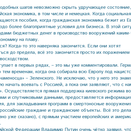
подобных шагов невозможно скрыть удручающее состояние,
йская экономика, в том числе и немецкая. Когда социальна
ащаются пособия, когда гражданская экономика бежит из 
аздо более благоприятные условия для бизнеса. В этой сит
дами бюджетных денег в производство вооружений каким-
ономику на плаву.
ся? Когда-то это наверняка закончится. Если они хотят
ься до предела, всё это закончится просто их поражением 
восходством.
тупает в первых рядах, – это мы уже комментировали. Герм
о тем временам, когда она собирала всю Европу под нацист
аменосца» – Зеленского. Не исключаю, что у него это знам
ю начать воевать с Россией, а пока они заявляют, что с н
о». Осуществляется прямая поддержка киевского режима в
ми и спутниковыми данными, предоставляется информаци
ия, для закладывания программ в смертоносные вооружени
российские граждане и гражданские объекты. Всё это дела
вно уже сказано), с прямым участием европейских и америк
.
йской Федерации Владимир Путин очень чётко заявил, что