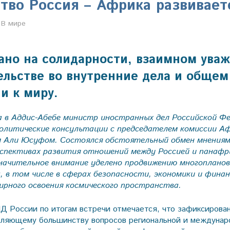
тво Россия – Африка развивает
Марина Щербакова
В мире
ано на солидарности, взаимном ува
льстве во внутренние дела и общем
и к миру.
а в Аддис-Абебе министр иностранных дел Российской Ф
политические консультации с председателем комиссии А
 Али Юсуфом. Состоялся обстоятельный обмен мнения
рспективах развития отношений между Россией и панафр
Значительное внимание уделено продвижению многопланов
 в том числе в сферах безопасности, экономики и финан
ирного освоения космического пространства.
 России по итогам встречи отмечается, что зафиксирован
вляющему большинству вопросов региональной и междунар