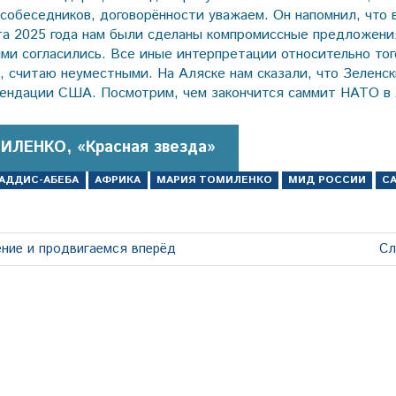
 собеседников, договорённости уважаем. Он напомнил, что 
ста 2025 года нам были сделаны компромиссные предложения
ими согласились. Все иные интерпретации относительно тог
о, считаю неуместными. На Аляске нам сказали, что Зеленс
ендации США. Посмотрим, чем закончится саммит НАТО в 
ИЛЕНКО, «Красная звезда»
АДДИС-АБЕБА
АФРИКА
МАРИЯ ТОМИЛЕНКО
МИД РОССИИ
С
Сл
ние и продвигаемся вперёд
Сл
за