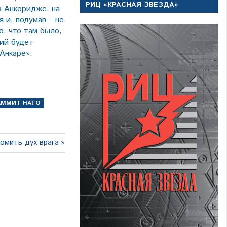
РИЦ «КРАСНАЯ ЗВЕЗДА»
в Анкоридже, на
 и, подумав – не
о, что там было,
кий будет
Анкаре».
АММИТ НАТО
едующая
омить дух врага
пись: