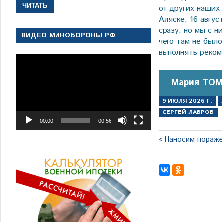
ЧИТАТЬ
от других наших
Аляске, 16 авгу
сразу, но мы с н
ВИДЕО МИНОБОРОНЫ РФ
чего там не был
выполнять реком
Видеоплеер
Мария ТОМ
9 ИЮЛЯ 2026 Г.
СЕРГЕЙ ЛАВРОВ
00:00
00:56
Навигация
Предыдущая
Наносим пораже
запись:
по
записям