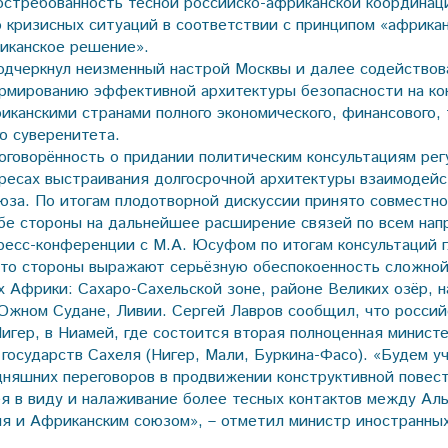
остребованность тесной российско-африканской координац
 кризисных ситуаций в соответствии с принципом «африка
иканское решение».
одчеркнул неизменный настрой Москвы и далее содейство
мированию эффективной архитектуры безопасности на ко
канскими странами полного экономического, финансового, 
го суверенитета.
говорённость о придании политическим консультациям рег
ересах выстраивания долгосрочной архитектуры взаимодей
юза. По итогам плодотворной дискуссии принято совместно
е стороны на дальнейшее расширение связей по всем нап
ресс-конференции с М.А. Юсуфом по итогам консультаций 
что стороны выражают серьёзную обеспокоенность сложной
х Африки: Сахаро-Сахельской зоне, районе Великих озёр, 
 Южном Судане, Ливии. Сергей Лавров сообщил, что россий
Нигер, в Ниамей, где состоится вторая полноценная минист
 государств Сахеля (Нигер, Мали, Буркина-Фасо). «Будем у
дняшних переговоров в продвижении конструктивной повест
ея в виду и налаживание более тесных контактов между Ал
ля и Африканским союзом», – отметил министр иностранны