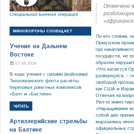
Отмечена в
разблокиро
Специальная военная операция
«африканск
МИНОБОРОНЫ СООБЩАЕТ
По его словам, 
Ормузском проли
Учение на Дальнем
где накапливают
Востоке
государств, не 
образом наруши
07.08.2026
Настя Свиридова
«Что касается О
В ходе учения с силами (войсками)
развернулся, – 
Тихоокеанского флота расчёты
свободой проход
береговых ракетных комплексов
как США и Израи
«Бал» и «Бастион»
Отвечая на вопр
Рютте инвестиро
ЧИТАТЬ
«Наращивание во
собой две причин
Артиллерийские стрельбы
выразились мног
официальных стр
на Балтике