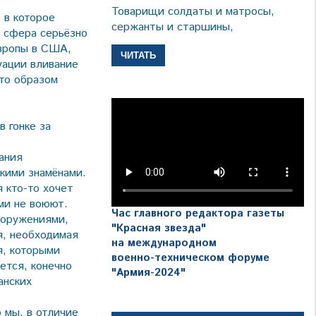
Товарищи солдаты и матросы,
 в которое
сержанты и старшины,
я сфера серьёзно
Европы в США,
ЧИТАТЬ
уации вливание
то образом
в гонке за
ания
скими знамёнами.
я кто-то хочет
ами не воюют.
Час главного редактора газеты
ооружениями,
"Красная звезда"
я, необходимая
на международном
я, которыми
военно-техническом форуме
ется, конечно
"Армия-2024"
анских
 мы, в отличие