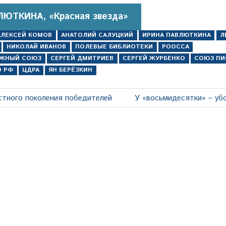
ЛЮТКИНА, «Красная звезда»
АЛЕКСЕЙ КОМОВ
АНАТОЛИЙ САЛУЦКИЙ
ИРИНА ПАВЛЮТКИНА
Л
НИКОЛАЙ ИВАНОВ
ПОЛЕВЫЕ БИБЛИОТЕКИ
РООССА
ИЖНЫЙ СОЮЗ
СЕРГЕЙ ДМИТРИЕВ
СЕРГЕЙ ЖУРБЕНКО
СОЮЗ ПИ
О РФ
ЦДРА
ЯН БЕРЁЗКИН
Следующая
стного поколения победителей
У «восьмидесятки» – уб
запись: