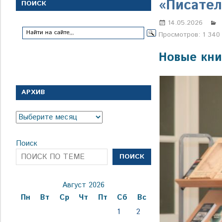
с
«Писател
ПОИСК
1
января
14.05.2026
1924
Просмотров:
1 340
года
Новые кни
АРХИВ
Архив
Поиск
ПОИСК
Август 2026
Пн
Вт
Ср
Чт
Пт
Сб
Вс
1
2