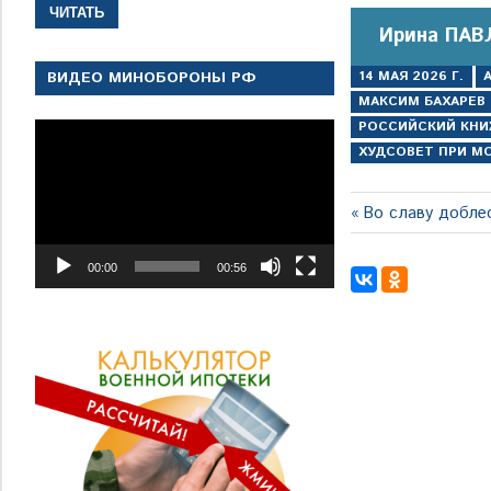
ЧИТАТЬ
Ирина ПАВ
14 МАЯ 2026 Г.
ВИДЕО МИНОБОРОНЫ РФ
МАКСИМ БАХАРЕВ
РОССИЙСКИЙ КН
Видеоплеер
ХУДСОВЕТ ПРИ М
Навигация
Предыдущая
Во славу добле
запись:
по
00:00
00:56
записям