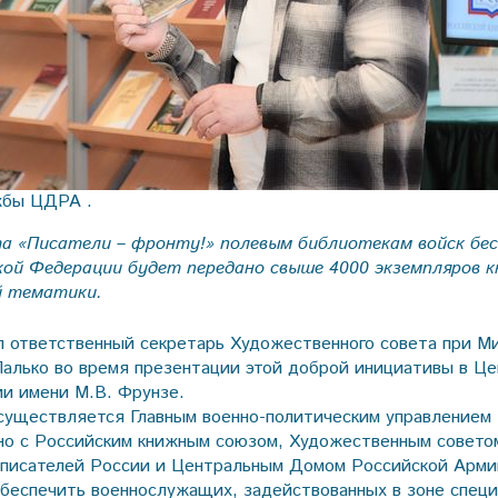
жбы ЦДРА .
та «Писатели – фронту!» полевым библиотекам войск бе
ой Федерации будет передано свыше 4000 экземпляров кн
й тематики.
 ответственный секретарь Художественного совета при М
алько во время презентации этой доброй инициативы в Ц
и имени М.В. Фрунзе.
существляется Главным военно-политическим управлением
но с Российским книжным союзом, Художественным совет
 писателей России и Центральным Домом Российской Арми
обеспечить военнослужащих, задействованных в зоне спец