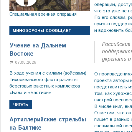
операции, досту
что это уже не 
Специальная военная операция
По его словам, р
призыв поддержа
и вдохновить бо
МИНОБОРОНЫ СООБЩАЕТ
Российские
Учение на Дальнем
поддержать
Востоке
укрепить и
07.08.2026
Настя Свиридова
В ходе учения с силами (войсками)
О произведениях
Тихоокеанского флота расчёты
проекта авторы 
береговых ракетных комплексов
представитель 
«Бал» и «Бастион»
том, как художе
настрой военно
ЧИТАТЬ
В числе книг, в
Отметим, что он
Артиллерийские стрельбы
пишет в разных ж
специальной вое
на Балтике