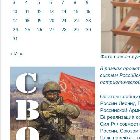
3
4
5
6
7
8
9
10
11
12
13
14
15
16
17
18
19
20
21
22
23
24
25
26
27
28
29
30
31
« Июл
Фото пресс-слу
В рамках проек
систем Российск
патриотическо
Об этом сообщил
России Леонид П
Российской Арми
Её реализация о
Сил РФ совмест
России, Союзом
Цель проекта – 