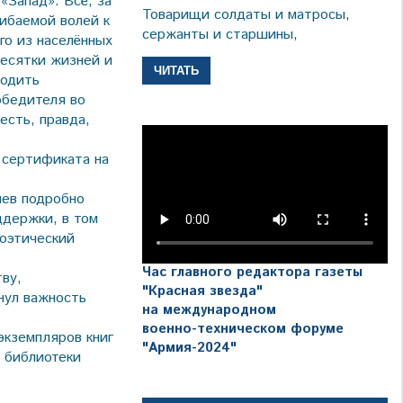
«Запад». Всё, за
Товарищи солдаты и матросы,
гибаемой волей к
сержанты и старшины,
го из населённых
десятки жизней и
ЧИТАТЬ
водить
обедителя во
есть, правда,
 сертификата на
иев подробно
ддержки, в том
поэтический
Час главного редактора газеты
ву,
"Красная звезда"
нул важность
на международном
военно-техническом форуме
экземпляров книг
"Армия-2024"
 библиотеки