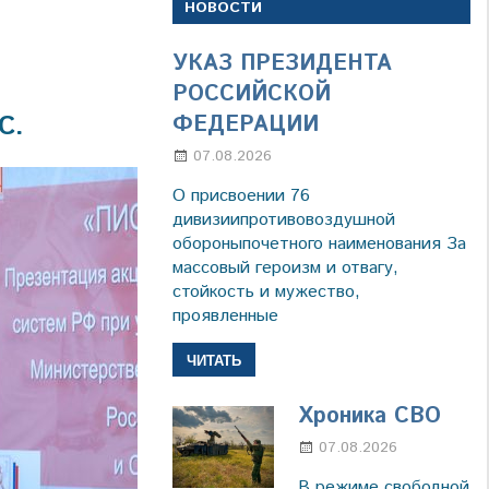
НОВОСТИ
УКАЗ ПРЕЗИДЕНТА
РОССИЙСКОЙ
С.
ФЕДЕРАЦИИ
07.08.2026
Настя Свиридова
О присвоении 76
дивизиипротивовоздушной
обороныпочетного наименования За
массовый героизм и отвагу,
стойкость и мужество,
проявленные
ЧИТАТЬ
Хроника СВО
07.08.2026
Настя
Свиридов
В режиме свободной