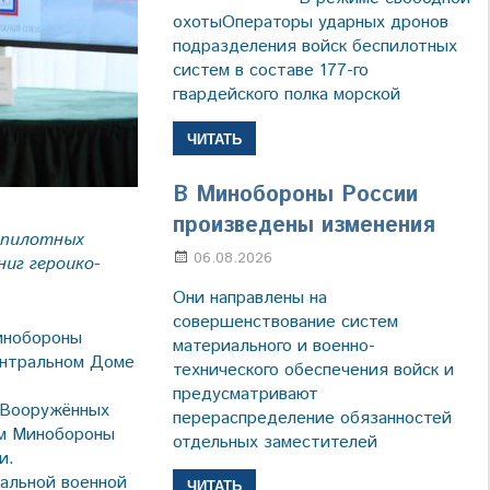
охотыОператоры ударных дронов
подразделения войск беспилотных
систем в составе 177-го
гвардейского полка морской
ЧИТАТЬ
В Минобороны России
произведены изменения
спилотных
06.08.2026
Марина Щербакова
иг героико-
Они направлены на
совершенствование систем
инобороны
материального и военно-
ентральном Доме
технического обеспечения войск и
предусматривают
 Вооружённых
перераспределение обязанностей
ом Минобороны
отдельных заместителей
и.
иальной военной
ЧИТАТЬ