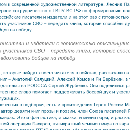
пом к современной художественной литературе. Леонид Па
первое сотрудничество с ГВПУ ВС РФ по формированию пол
оссийские писатели и издатели и на этот раз с готовностью
ть участников СВО – передать книги, которые способны ду
йцов на победу.
 писатели и издатели с готовностью откликнулис
 участников СВО – передать книги, которые спос
 вдохновить бойцов на победу
, которые найдут своего читателя в войсках, рассказали н
книг – Анатолий Салуцкий, Алексей Комов и Ян Берёзкин, а
издательства РООССА Сергей Журбенко. Они поделились 
ственное слово помогает поддерживать боевой дух и укре
служащих.
ключённых в подборки, есть и произведения Героя России М
 автор девяти книг прозы и поэзии, член Союза писателей 
анрах. Это и фантастика, и сказки, и миниатюры, и расска
нной операции Бахарев, пятикратный чемпион мира по кара