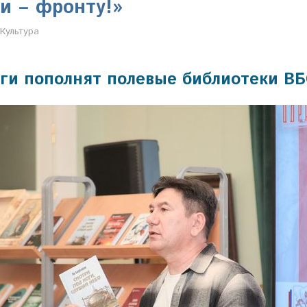
и – фронту!»
Марина Щербакова
Культура
ги пополнят полевые библиотеки ВБ