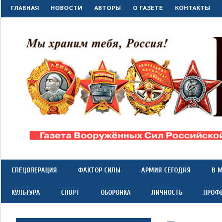
Перейти
ГЛАВНАЯ
НОВОСТИ
АВТОРЫ
О ГАЗЕТЕ
КОНТАКТЫ
к
содержимому
"Красная
Газета
Вооружённых
Сил
звезда"
СПЕЦОПЕРАЦИЯ
ФАКТОР СИЛЫ
АРМИЯ СЕГОДНЯ
В 
Российской
Федерации
КУЛЬТУРА
СПОРТ
ОБОРОНКА
ЛИЧНОСТЬ
ПРОФ
*
выходит