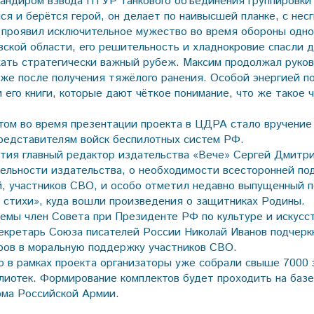
мандиром взвода ПТУР танкового объединения группировки 
ся и берётся герой, он делает по наивысшей планке, с нес
 проявил исключительное мужество во время обороны одно
овской области, его решительность и хладнокровие спасли 
ать стратегически важный рубеж. Максим продолжал руко
же после получения тяжёлого ранения. Особой энергией п
 его книги, которые дают чёткое понимание, что же такое ч
ом во время презентации проекта в ЦДРА стало вручение
представителям войск беспилотных систем РФ.
тия главный редактор издательства «Вече» Сергей Дмитр
тельности издательства, о необходимости всесторонней по
й, участников СВО, и особо отметил недавно выпущенный 
 стихи», куда вошли произведения о защитниках Родины.
емы член Совета при Президенте РФ по культуре и искусст
екретарь Союза писателей России Николай Иванов подчерк
ров в моральную поддержку участников СВО.
то в рамках проекта организаторы уже собрали свыше 7000 
лиотек. Формирование комплектов будет проходить на базе
ма Российской Армии.