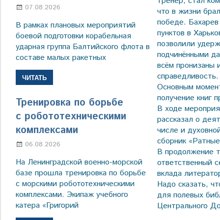
тренер, стал ко
07.08.2026
Настя Свиридова
что в жизни брал
победе. Бахарев
В рамках плановых мероприятий
пунктов в Харьк
боевой подготовки корабельная
позволили удерж
ударная группа Балтийского флота в
подчинёнными да
составе малых ракетных
всём пронизаны и
справедливость.
ЧИТАТЬ
Основным момент
получение книг 
Тренировка по борьбе
В ходе мероприя
с робототехническими
рассказал о дея
комплексами
числе и духовно
сборник «Ратные
06.08.2026
Марина Щербакова
В продолжение т
На Ленинградской военно-морской
ответственный с
базе прошла тренировка по борьбе
вклада литерато
с морскими робототехническими
Надо сказать, ч
комплексами. Экипаж учебного
для полевых биб
катера «Григорий
Центрального До