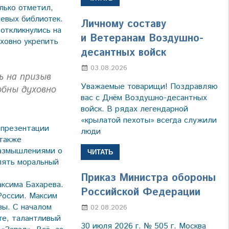
лько отметил,
евых библиотек.
Личному составу
 откликнулись на
и Ветеранам Воздушно-
ховно укрепить
десантных войск
03.08.2026
Марина Щербакова
ь на призыв
Уважаемые товарищи! Поздравляю
обны духовно
вас с Днём Воздушно-десантных
войск. В рядах легендарной
«крылатой пехоты» всегда служили
а презентации
люди
 также
размышлениями о
ЧИТАТЬ
плять моральный
Приказ Министра обороны
аксима Бахарева.
Российской Федерации
России. Максим
зы. С началом
02.08.2026
Настя Свиридова
те, талантливый
30 июля 2026 г. № 505 г. Москва