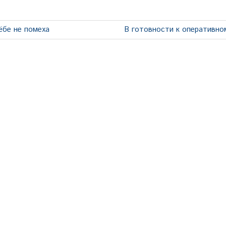
Следующая
ёбе не помеха
В готовности к оперативно
запись: