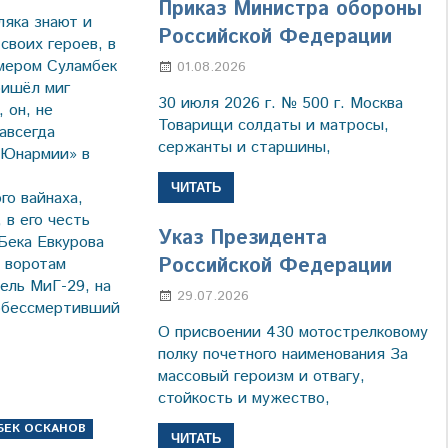
Приказ Министра обороны
ляка знают и
Российской Федерации
своих героев, в
имером Суламбек
01.08.2026
Настя Свиридова
ришёл миг
30 июля 2026 г. № 500 г. Москва
 он, не
Товарищи солдаты и матросы,
авсегда
сержанты и старшины,
 «Юнармии» в
ЧИТАТЬ
го вайнаха,
 в его честь
Указ Президента
Бека Евкурова
Российской Федерации
м воротам
ель МиГ-29, на
29.07.2026
Марина Щербакова
 обессмертивший
О присвоении 430 мотострелковому
полку почетного наименования За
массовый героизм и отвагу,
стойкость и мужество,
БЕК ОСКАНОВ
ЧИТАТЬ