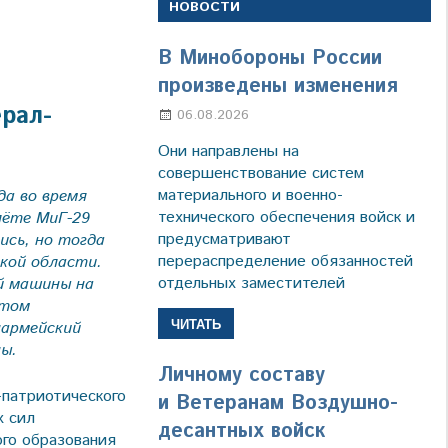
НОВОСТИ
В Минобороны России
произведены изменения
рал-
06.08.2026
Марина Щербакова
Они направлены на
совершенствование систем
материального и военно-
да во время
технического обеспечения войск и
лёте МиГ-29
предусматривают
ись, но тогда
перераспределение обязанностей
кой области.
отдельных заместителей
й машины на
этом
ЧИТАТЬ
нармейский
ы.
Личному составу
-патриотического
и Ветеранам Воздушно-
х сил
десантных войск
го образования