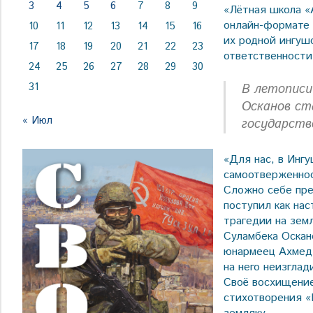
3
4
5
6
7
8
9
«Лётная школа «
онлайн-формате 
10
11
12
13
14
15
16
их родной ингуш
17
18
19
20
21
22
23
ответственности
24
25
26
27
28
29
30
31
В летописи
Осканов ст
« Июл
государств
«Для нас, в Ингу
самоотверженнос
Сложно себе пре
поступил как на
трагедии на зем
Суламбека Оскан
юнармеец Ахмед 
на него неизглад
Своё восхищение
стихотворения «