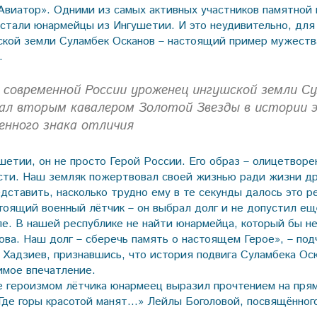
Авиатор». Одними из самых активных участников памятной 
стали юнармейцы из Ингушетии. И это неудивительно, дл
ской земли Суламбек Осканов – настоящий пример мужеств
.
 современной России уроженец ингушской земли С
ал вторым кавалером Золотой Звезды в истории 
енного знака отличия
шетии, он не просто Герой России. Его образ – олицетворе
ти. Наш земляк пожертвовал своей жизнью ради жизни др
дставить, насколько трудно ему в те секунды далось это 
стоящий военный лётчик – он выбрал долг и не допустил е
ле. В нашей республике не найти юнармейца, который бы не
ова. Наш долг – сберечь память о настоящем Герое», – под
Хадзиев, признавшись, что история подвига Суламбека Ос
имое впечатление.
 героизмом лётчика юнармеец выразил прочтением на пря
Где горы красотой манят…» Лейлы Боголовой, посвящённо