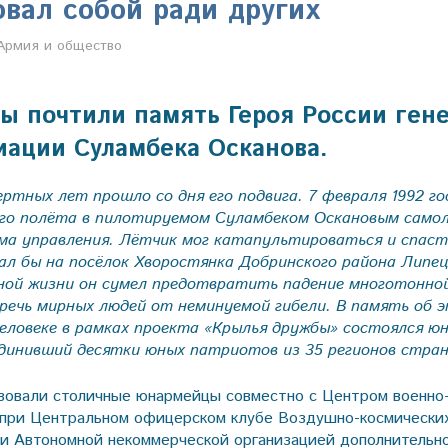
вал собой ради других
Марина Щербакова
Армия и общество
 почтили память Героя России гене
иации Суламбека Осканова.
ртных лет прошло со дня его подвига. 7 февраля 1992 го
ого полёта в пилотируемом Суламбеком Оскановым само
ма управления. Лётчик мог катапультироваться и спаст
ал бы на посёлок Хворостянка Добринского района Липец
ной жизни он сумел предотвратить падение многотонно
еречь мирных людей от неминуемой гибели. В память об 
еловеке в рамках проекта «Крылья дружбы» состоялся ю
динивший десятки юных патриотов из 35 регионов стран
зовали столичные юнармейцы совместно с Центром военно
при Центральном офицерском клубе Воздушно-космически
 Автономной некоммерческой организацией дополнительно