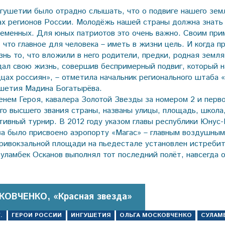
ушетии было отрадно слышать, что о подвиге нашего зем
ах регионов России. Молодёжь нашей страны должна знать 
ременных. Для юных патриотов это очень важно. Своим пр
 что главное для человека – иметь в жизни цель. И когда п
нь то, что вложили в него родители, предки, родная земля,
дал свою жизнь, совершив беспримерный подвиг, который н
дцах россиян», – отметила начальник регионального штаба
шетия Мадина Богатырёва.
енем Героя, кавалера Золотой Звезды за номером 2 и перво
го высшего звания страны, названы улицы, площадь, школа,
тивный турнир. В 2012 году указом главы республики Юнус-
ва было присвоено аэропорту «Магас» – главным воздушны
привокзальной площади на пьедестале установлен истребит
Суламбек Осканов выполнял тот последний полёт, навсегда
КОВЧЕНКО, «Красная звезда»
.
ГЕРОИ РОССИИ
ИНГУШЕТИЯ
ОЛЬГА МОСКОВЧЕНКО
СУЛАМ