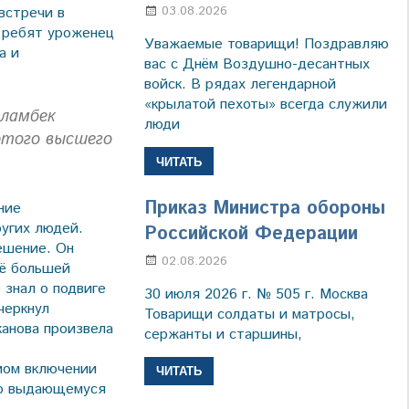
03.08.2026
Марина Щербакова
встречи в
я ребят уроженец
Уважаемые товарищи! Поздравляю
а и
вас с Днём Воздушно-десантных
войск. В рядах легендарной
«крылатой пехоты» всегда служили
уламбек
люди
этого высшего
ЧИТАТЬ
Приказ Министра обороны
ние
угих людей.
Российской Федерации
решение. Он
02.08.2026
Настя Свиридова
щё большей
 знал о подвиге
30 июля 2026 г. № 505 г. Москва
черкнул
Товарищи солдаты и матросы,
канова произвела
сержанты и старшины,
мом включении
ЧИТАТЬ
го выдающемуся