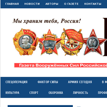
Перейти
ГЛАВНАЯ
НОВОСТИ
АВТОРЫ
О ГАЗЕТЕ
КОНТАКТЫ
к
содержимому
"Красная
Газета
Вооружённых
Сил
звезда"
СПЕЦОПЕРАЦИЯ
ФАКТОР СИЛЫ
АРМИЯ СЕГОДНЯ
В 
Российской
Федерации
КУЛЬТУРА
СПОРТ
ОБОРОНКА
ЛИЧНОСТЬ
ПРОФ
*
выходит