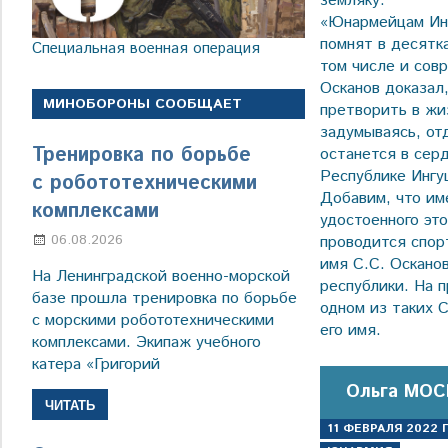
земляку.
«Юнармейцам Инг
помнят в десятк
Специальная военная операция
том числе и сов
Осканов доказал,
МИНОБОРОНЫ СООБЩАЕТ
претворить в жиз
задумываясь, от
Тренировка по борьбе
останется в сер
Республике Ингу
с робототехническими
Добавим, что им
комплексами
удостоенного это
06.08.2026
Марина Щербакова
проводится спор
имя С.С. Оскано
На Ленинградской военно-морской
республики. На 
базе прошла тренировка по борьбе
одном из таких 
с морскими робототехническими
его имя.
комплексами. Экипаж учебного
катера «Григорий
Ольга МОС
ЧИТАТЬ
11 ФЕВРАЛЯ 2022 Г