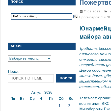
с
Пожертво
ПОИСК
1
января
11.02.2022
1924
Просмотров:
1 470
года
Юнармейцы
майора ав
АРХИВ
Тридцать бессме
планового ночн
Архив
отказала систе
истребитель уп
Ценой собствен
Поиск
жилые дома, уб
ПОИСК
мужественном ч
телемост, объе
Август 2026
Телемост органи
Пн
Вт
Ср
Чт
Пт
Сб
Вс
воспитания ВКС 
1
2
Минобороны РФ и