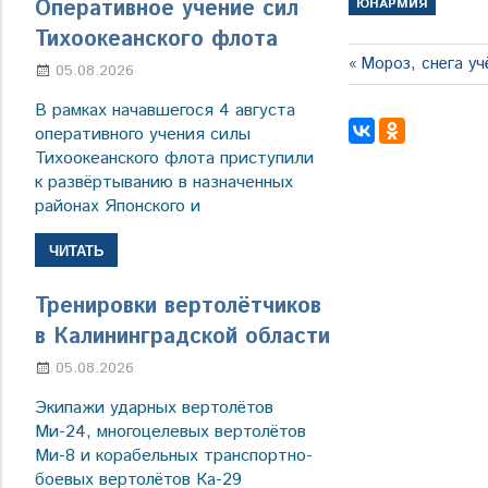
Оперативное учение сил
ЮНАРМИЯ
Тихоокеанского флота
Навигация
Предыдущая
Мороз, снега уч
05.08.2026
Марина Щербакова
запись:
по
В рамках начавшегося 4 августа
записям
оперативного учения силы
Тихоокеанского флота приступили
к развёртыванию в назначенных
районах Японского и
ЧИТАТЬ
Тренировки вертолётчиков
в Калининградской области
05.08.2026
Марина Щербакова
Экипажи ударных вертолётов
Ми-24, многоцелевых вертолётов
Ми-8 и корабельных транспортно-
боевых вертолётов Ка-29