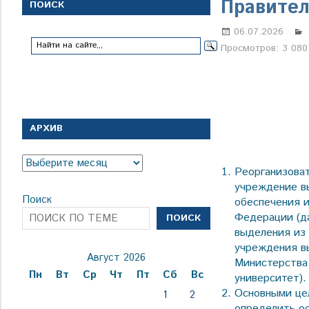
с
Правител
ПОИСК
1
января
06.07.2026
1924
Просмотров:
3 080
года
АРХИВ
Архив
Реорганизова
учреждение в
Поиск
обеспечения 
Федерации (да
ПОИСК
выделения из 
учреждения в
Август 2026
Министерства
Пн
Вт
Ср
Чт
Пт
Сб
Вс
университет).
Основными це
1
2
определить о