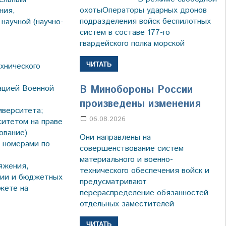
охотыОператоры ударных дронов
ния,
подразделения войск беспилотных
научной (научно-
систем в составе 177-го
гвардейского полка морской
ЧИТАТЬ
хнического
В Минобороны России
зацией Военной
произведены изменения
иверситета;
06.08.2026
Марина Щербакова
ситетом на праве
ование)
Они направлены на
 номерами по
совершенствование систем
материального и военно-
яжения,
технического обеспечения войск и
ции и бюджетных
предусматривают
жете на
перераспределение обязанностей
отдельных заместителей
ЧИТАТЬ