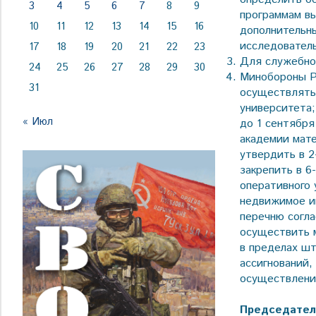
3
4
5
6
7
8
9
программам вы
10
11
12
13
14
15
16
дополнительн
исследователь
17
18
19
20
21
22
23
Для служебно
24
25
26
27
28
29
30
Минобороны Р
31
осуществлять
университета;
« Июл
до 1 сентября
академии мате
утвердить в 2
закрепить в 6
оперативного 
недвижимое им
перечню согл
осуществить 
в пределах ш
ассигнований
осуществлени
Председател