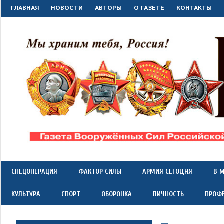
Перейти
ГЛАВНАЯ
НОВОСТИ
АВТОРЫ
О ГАЗЕТЕ
КОНТАКТЫ
к
содержимому
"Красная
Газета
Вооружённых
Сил
звезда"
СПЕЦОПЕРАЦИЯ
ФАКТОР СИЛЫ
АРМИЯ СЕГОДНЯ
В 
Российской
Федерации
КУЛЬТУРА
СПОРТ
ОБОРОНКА
ЛИЧНОСТЬ
ПРОФ
*
выходит