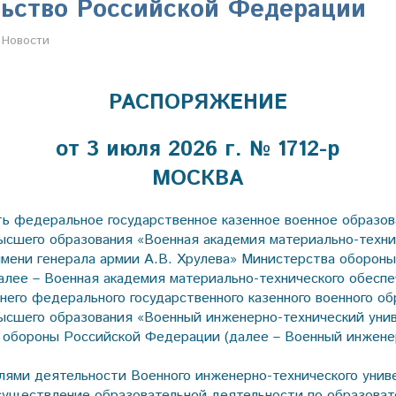
ьство Российской Федерации
Настя Свиридова
Новости
РАСПОРЯЖЕНИЕ
от 3 июля 2026 г. № 1712-р
МОСКВА
ть федеральное государственное казенное военное образов
ысшего образования «Военная академия материально-техни
имени генерала армии А.В. Хрулева» Министерства оборон
лее – Военная академия материально-технического обеспе
него федерального государственного казенного военного об
ысшего образования «Военный инженерно-технический уни
 обороны Российской Федерации (далее – Военный инжене
лями деятельности Военного инженерно-технического унив
существление образовательной деятельности по образова