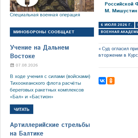
Российской 
М. Мишустин
Специальная военная операция
6 ИЮЛЯ 2026 Г.
МИНОБОРОНЫ СООБЩАЕТ
ВОЕННАЯ АКАДЕМ
Учение на Дальнем
Навигация
Предыдущая
Суд огласил при
запись:
Востоке
вторжении в Кур
по
07.08.2026
Настя Свиридова
записям
В ходе учения с силами (войсками)
Тихоокеанского флота расчёты
береговых ракетных комплексов
«Бал» и «Бастион»
ЧИТАТЬ
Артиллерийские стрельбы
на Балтике