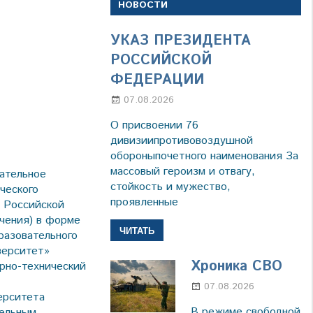
НОВОСТИ
УКАЗ ПРЕЗИДЕНТА
РОССИЙСКОЙ
ФЕДЕРАЦИИ
07.08.2026
Настя Свиридова
О присвоении 76
дивизиипротивовоздушной
обороныпочетного наименования За
массовый героизм и отвагу,
ательное
стойкость и мужество,
ческого
проявленные
ы Российской
чения) в форме
ЧИТАТЬ
разовательного
верситет»
Хроника СВО
рно-технический
07.08.2026
Настя
ерситета
Свиридов
В режиме свободной
тельным