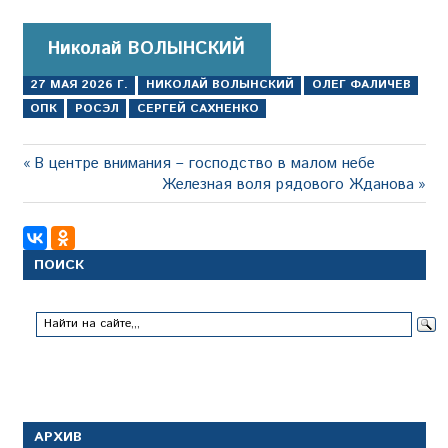
Николай ВОЛЫНСКИЙ
27 МАЯ 2026 Г.
НИКОЛАЙ ВОЛЫНСКИЙ
ОЛЕГ ФАЛИЧЕВ
ОПК
РОСЭЛ
СЕРГЕЙ САХНЕНКО
Навигация
Предыдущая
В центре внимания – господство в малом небе
запись:
Следующая
Железная воля рядового Жданова
по
запись:
записям
ПОИСК
АРХИВ