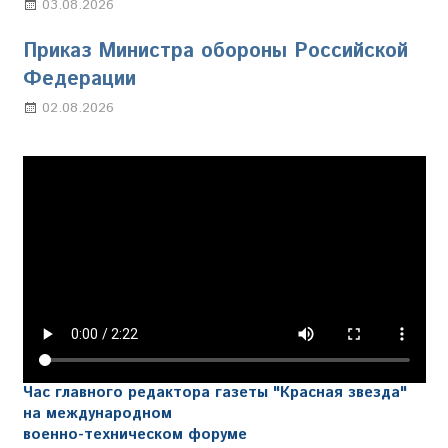
03.08.2026
Марина Щербакова
Приказ Министра обороны Российской
Федерации
02.08.2026
Настя Свиридова
Час главного редактора газеты "Красная звезда"
на международном
военно-техническом форуме