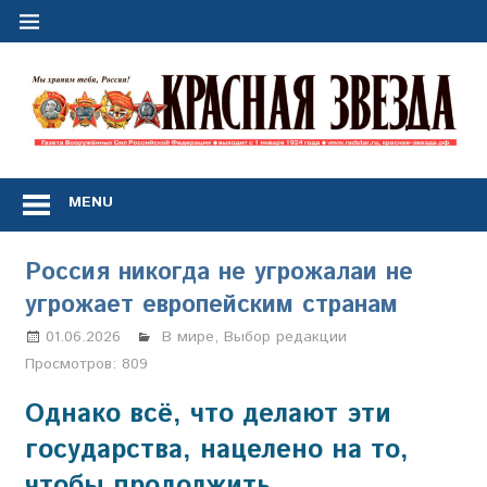
Перейти
к
содержимому
"
з
Газета
Вооружённых
MENU
Сил
Российской
Федерации
Россия никогда не угрожалаи не
*
угрожает европейским странам
выходит
с
01.06.2026
Марина Щербакова
В мире
,
Выбор редакции
1
Просмотров:
809
января
1924
Однако всё, что делают эти
года
государства, нацелено на то,
чтобы продолжить