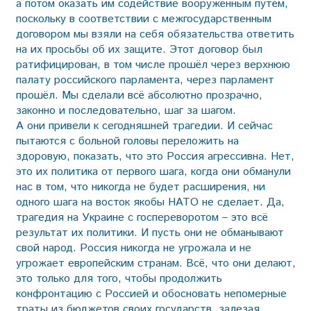
а потом оказать им содействие вооружённым путём,
поскольку в соответствии с межгосударственным
договором мы взяли на себя обязательства ответить
на их просьбы об их защите. Этот договор был
ратифицирован, в том числе прошёл через верхнюю
палату российского парламента, через парламент
прошёл. Мы сделали всё абсолютно прозрачно,
законно и последовательно, шаг за шагом.
А они привели к сегодняшней трагедии. И сейчас
пытаются с больной головы переложить на
здоровую, показать, что это Россия агрессивна. Нет,
это их политика от первого шага, когда они обманули
нас в том, что никогда не будет расширения, ни
одного шага на восток якобы НАТО не сделает. Да,
трагедия на Украине с госпереворотом – это всё
результат их политики. И пусть они не обманывают
свой народ. Россия никогда не угрожала и не
угрожает европейским странам. Всё, что они делают,
это только для того, чтобы продолжить
конфронтацию с Россией и обосновать непомерные
траты из бюджетов своих государств, залезая