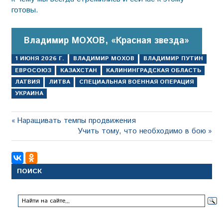
готовы.
Владимир МОХОВ, «Красная звезда»
1 ИЮНЯ 2026 Г.
ВЛАДИМИР МОХОВ
ВЛАДИМИР ПУТИН
ЕВРОСОЮЗ
КАЗАХСТАН
КАЛИНИНГРАДСКАЯ ОБЛАСТЬ
ЛАТВИЯ
ЛИТВА
СПЕЦИАЛЬНАЯ ВОЕННАЯ ОПЕРАЦИЯ
УКРАИНА
Навигация
Предыдущая
Наращивать темпы продвижения
запись:
Следующая
Учить тому, что необходимо в бою
по
запись:
записям
ПОИСК