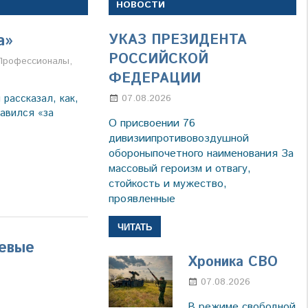
НОВОСТИ
а»
УКАЗ ПРЕЗИДЕНТА
РОССИЙСКОЙ
Профессионалы
,
ФЕДЕРАЦИИ
рассказал, как,
07.08.2026
Настя Свиридова
авился «за
О присвоении 76
дивизиипротивовоздушной
обороныпочетного наименования За
массовый героизм и отвагу,
стойкость и мужество,
проявленные
ЧИТАТЬ
евые
Хроника СВО
07.08.2026
Настя
Свиридов
В режиме свободной