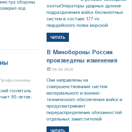
инистра обороны
охотыОператоры ударных дронов
роверил ход
подразделения войск беспилотных
систем в составе 177-го
гвардейского полка морской
ЧИТАТЬ
В Минобороны России
произведены изменения
ины
06.08.2026
Марина Щербакова
Они направлены на
Профессионалы
совершенствование систем
ский госпиталь
материального и военно-
чает 85-летие.
технического обеспечения войск и
предусматривают
перераспределение обязанностей
отдельных заместителей
ЧИТАТЬ