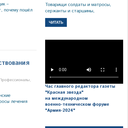
ик –
Товарищи солдаты и матросы,
т, почему пошёл
сержанты и старшины,
ЧИТАТЬ
ствования
а
Профессионалы
,
Час главного редактора газеты
"Красная звезда"
нские
на международном
росы лечения
военно-техническом форуме
"Армия-2024"