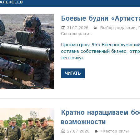
АЛЕКСЕЕВ
Боевые будни «Артист
31.07.2026
Настя Свиридова
Выбор редакции
,
Спецоперация
Просмотров: 955 Военнослужащий 
оставив собственный бизнес, отпр
ленточку»
ЧИТАТЬ
Кратно наращиваем бо
возможности
27.07.2026
Настя Свиридова
Фактор силы