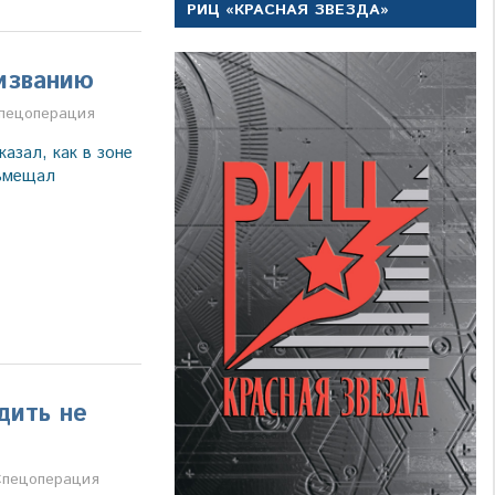
РИЦ «КРАСНАЯ ЗВЕЗДА»
ризванию
пецоперация
азал, как в зоне
овмещал
дить не
ва
Спецоперация