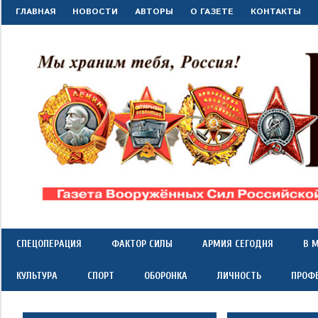
Перейти
ГЛАВНАЯ
НОВОСТИ
АВТОРЫ
О ГАЗЕТЕ
КОНТАКТЫ
к
содержимому
"Красная
Газета
Вооружённых
Сил
звезда"
СПЕЦОПЕРАЦИЯ
ФАКТОР СИЛЫ
АРМИЯ СЕГОДНЯ
В 
Российской
Федерации
КУЛЬТУРА
СПОРТ
ОБОРОНКА
ЛИЧНОСТЬ
ПРОФ
*
выходит