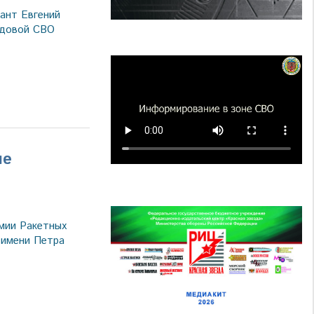
ант Евгений
едовой СВО
ие
а
мии Ракетных
 имени Петра