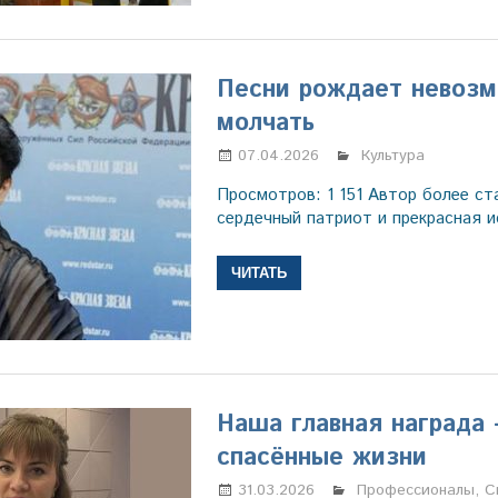
Песни рождает невоз
молчать
07.04.2026
Марина Щербако
Культура
Просмотров: 1 151 Автор более ст
сердечный патриот и прекрасная 
ЧИТАТЬ
Наша главная награда 
спасённые жизни
31.03.2026
Марина Щербаков
Профессионалы
,
С