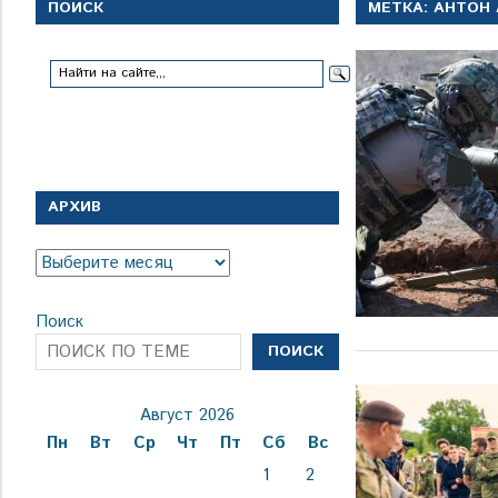
с
ПОИСК
МЕТКА:
АНТОН 
1
января
1924
года
АРХИВ
Архив
Поиск
ПОИСК
Август 2026
Пн
Вт
Ср
Чт
Пт
Сб
Вс
1
2