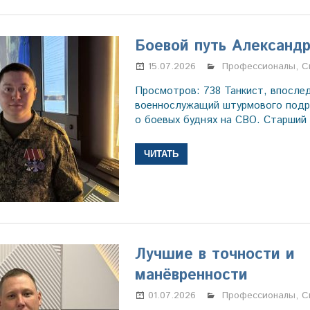
Боевой путь Александ
15.07.2026
Марина Щербаков
Профессионалы
,
С
Просмотров: 738 Танкист, впосле
военнослужащий штурмового подр
о боевых буднях на СВО. Старший
ЧИТАТЬ
Лучшие в точности и
манёвренности
01.07.2026
Марина Щербаков
Профессионалы
,
С