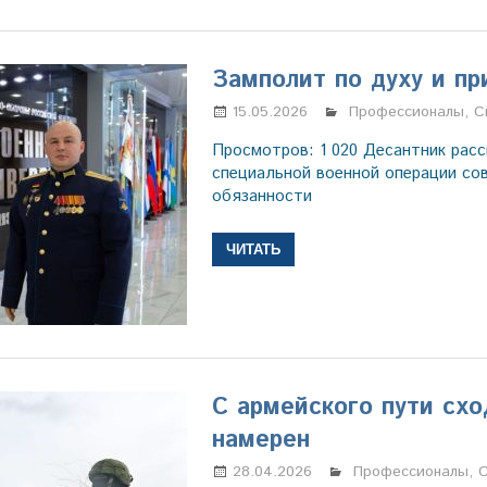
Замполит по духу и п
15.05.2026
Настя Свиридова
Профессионалы
,
С
Просмотров: 1 020 Десантник расск
специальной военной операции с
обязанности
ЧИТАТЬ
С армейского пути схо
намерен
28.04.2026
Марина Щербако
Профессионалы
,