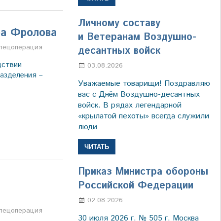
Личному составу
ра Фролова
и Ветеранам Воздушно-
а
пецоперация
десантных войск
дствии
03.08.2026
Марина Щербакова
азделения –
Уважаемые товарищи! Поздравляю
вас с Днём Воздушно-десантных
войск. В рядах легендарной
«крылатой пехоты» всегда служили
люди
ЧИТАТЬ
Приказ Министра обороны
Российской Федерации
02.08.2026
Настя Свиридова
а
пецоперация
30 июля 2026 г. № 505 г. Москва