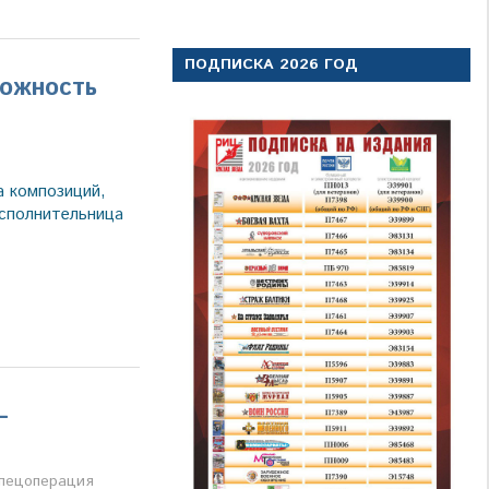
ПОДПИСКА 2026 ГОД
можность
ва
а композиций,
исполнительница
–
а
пецоперация