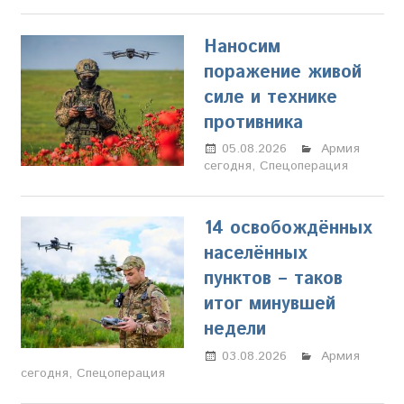
Наносим
поражение живой
силе и технике
противника
05.08.2026
Марина
Армия
сегодня
,
Спецоперация
Щербакова
14 освобождённых
населённых
пунктов – таков
итог минувшей
недели
03.08.2026
Марина
Армия
сегодня
,
Спецоперация
Щербакова