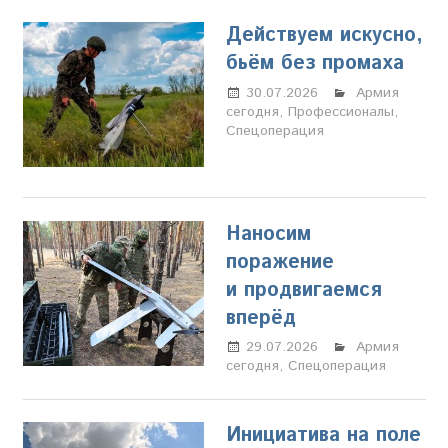
Действуем искусно,
бьём без промаха
30.07.2026
Марина
Армия
сегодня
,
Профессионалы
Щербакова
,
Спецоперация
Наносим
поражение
и продвигаемся
вперёд
29.07.2026
Марина
Армия
сегодня
,
Спецоперация
Щербакова
Инициатива на поле