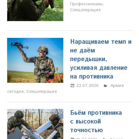
Профессионалы
Щербакова
,
Спецоперация
Наращиваем темп и
не даём
передышки,
усиливая давление
на противника
22.07.2026
Марина
Армия
сегодня
,
Спецоперация
Щербакова
Бьём противника
с высокой
точностью