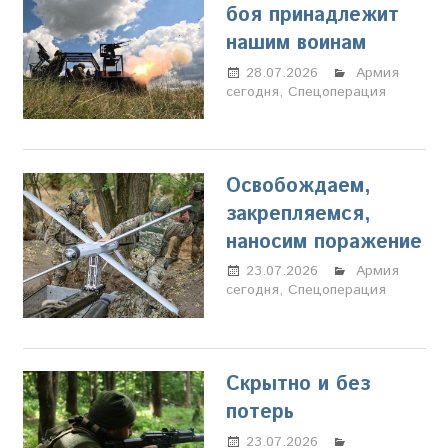
боя принадлежит
нашим воинам
28.07.2026
Марина
Армия
сегодня
,
Спецоперация
Щербакова
Освобождаем,
закрепляемся,
наносим поражение
23.07.2026
Марина
Армия
сегодня
,
Спецоперация
Щербакова
Скрытно и без
потерь
23.07.2026
Марина