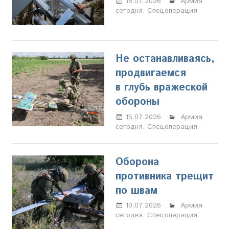
16.07.2026
Марина
Армия
сегодня
,
Спецоперация
Щербакова
Не останавливаясь,
продвигаемся
в глубь вражеской
обороны
15.07.2026
Марина
Армия
сегодня
,
Спецоперация
Щербакова
Оборона
противника трещит
по швам
10.07.2026
Марина
Армия
сегодня
,
Спецоперация
Щербакова