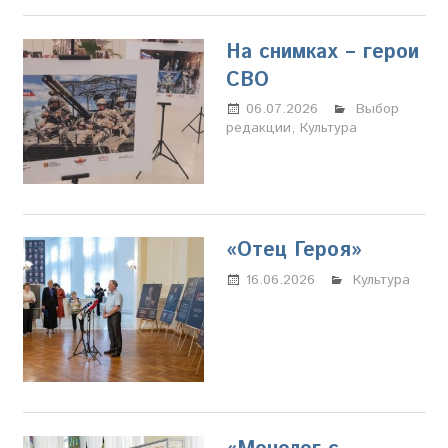
На снимках – герои
СВО
06.07.2026
Настя
Выбор
редакции
,
Культура
Свиридова
«Отец Героя»
16.06.2026
Марина
Культура
Щербакова