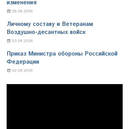
изменения
06.08.2026
Марина Щербакова
Личному составу и Ветеранам
Воздушно-десантных войск
03.08.2026
Марина Щербакова
Приказ Министра обороны Российской
Федерации
02.08.2026
Настя Свиридова