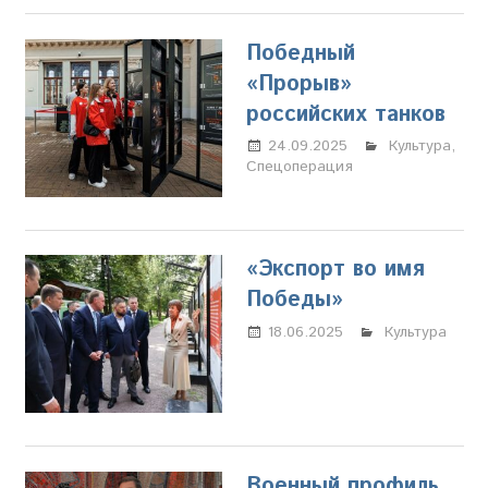
Победный
«Прорыв»
российских танков
24.09.2025
Марина
Культура
,
Спецоперация
Щербакова
«Экспорт во имя
Победы»
18.06.2025
Настя
Культура
Свиридова
Военный профиль