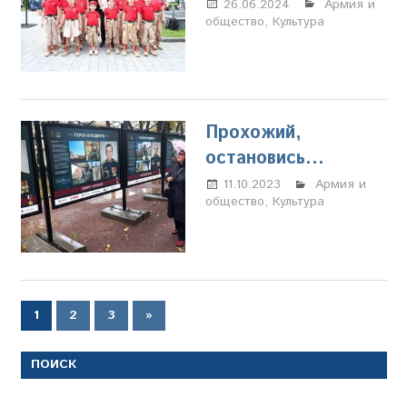
26.06.2024
Марина
Армия и
общество
,
Культура
Щербакова
Прохожий,
остановись…
11.10.2023
Марина
Армия и
общество
,
Культура
Щербакова
Пагинация
Следующие
1
2
3
»
записи
записей
ПОИСК