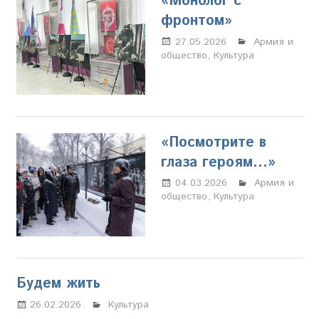
«Монолог с
фронтом»
27.05.2026
Марина
Армия и
общество
,
Культура
Щербакова
«Посмотрите в
глаза героям…»
04.03.2026
Марина
Армия и
общество
,
Культура
Щербакова
Будем жить
26.02.2026
Настя Свиридова
Культура