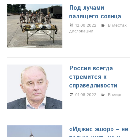
Под лучами
палящего солнца
12.08.2022
Марина
В местах
дислокации
Щербакова
Россия всегда
стремится к
справедливости
01.08.2022
Марина
В мире
Щербакова
«Иджис эшор» – не