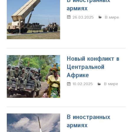
В иностранных
армиях
26.03.2025
Марина
В мире
Щербакова
Новый конфликт в
Центральной
Африке
10.02.2025
Марина
В мире
Щербакова
В иностранных
армиях