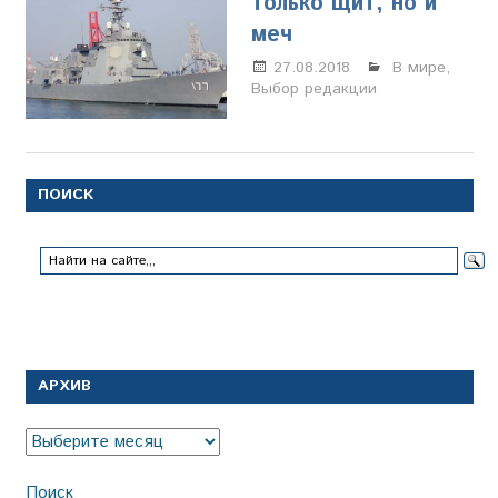
только щит, но и
меч
27.08.2018
Анастасия
В мире
,
Выбор редакции
Свиридова
ПОИСК
АРХИВ
Архив
Поиск