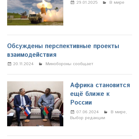
29.01.2025
Марина
В мире
Щербакова
Обсуждены перспективные проекты
взаимодействия
20.11.2024
Настя Свиридова
Минобороны сообщает
Африка становится
ещё ближе к
России
07.06.2024
Марина
В мире
,
Выбор редакции
Щербакова