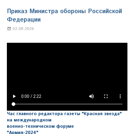
Приказ Министра обороны Российской
Федерации
02.08.2026
Настя Свиридова
Час главного редактора газеты "Красная звезда"
на международном
военно-техническом форуме
"Армия-2024"