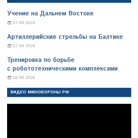
Учение на Дальнем Востоке
07.08.2026
Настя Свиридова
Артиллерийские стрельбы на Балтике
07.08.2026
Настя Свиридова
Тренировка по борьбе
с робототехническими комплексами
06.08.2026
Марина Щербакова
ВИДЕО МИНОБОРОНЫ РФ
Видеоплеер