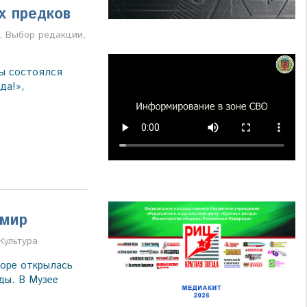
х предков
а
,
Выбор редакции
,
ды состоялся
да!»,
 мир
Культура
горе открылась
ды. В Музее