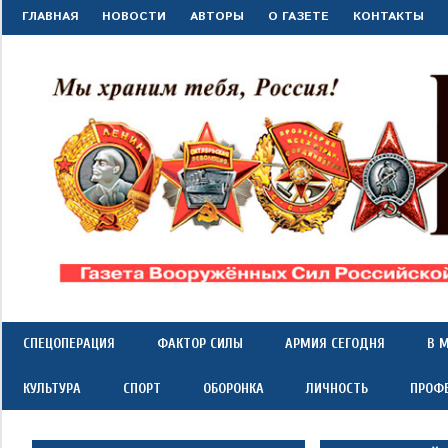
Перейти
ГЛАВНАЯ
НОВОСТИ
АВТОРЫ
О ГАЗЕТЕ
КОНТАКТЫ
к
содержимому
"Красная
Газета
Вооружённых
Сил
звезда"
СПЕЦОПЕРАЦИЯ
ФАКТОР СИЛЫ
АРМИЯ СЕГОДНЯ
В 
Российской
Федерации
КУЛЬТУРА
СПОРТ
ОБОРОНКА
ЛИЧНОСТЬ
ПРОФ
*
выходит