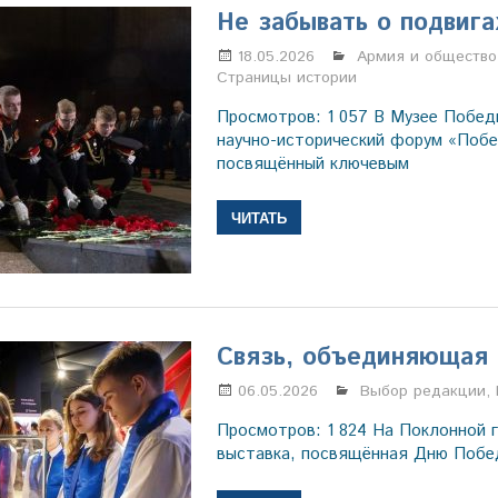
Не забывать о подвига
18.05.2026
Марина Щербаков
Армия и общество
Страницы истории
Просмотров: 1 057 В Музее Побе
научно-исторический форум «Побе
посвящённый ключевым
ЧИТАТЬ
Связь, объединяющая
06.05.2026
Настя Свиридова
Выбор редакции
,
Просмотров: 1 824 На Поклонной 
выставка, посвящённая Дню Побе