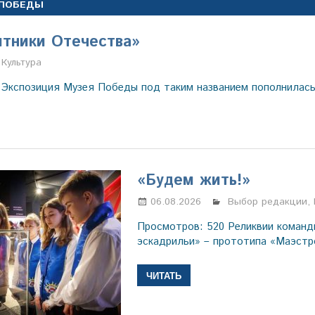
 ПОБЕДЫ
тники Отечества»
Настя Свиридова
Культура
 Экспозиция Музея Победы под таким названием пополнилас
«Будем жить!»
06.08.2026
Марина Щербаков
Выбор редакции
,
Просмотров: 520 Реликвии коман
эскадрильи» – прототипа «Маэстр
ЧИТАТЬ