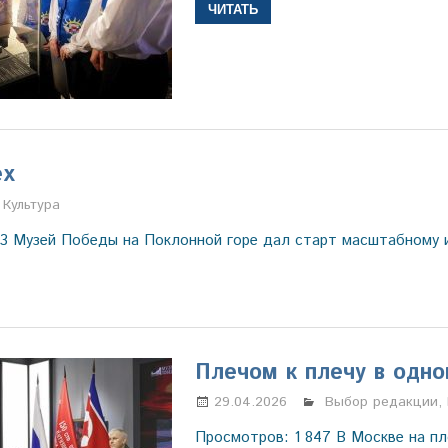
ЧИТАТЬ
ех
Настя Свиридова
Культура
93 Музей Победы на Поклонной горе дал старт масштабному 
Плечом к плечу в одно
29.04.2026
Настя Свиридова
Выбор редакции
,
Просмотров: 1 847 В Москве на п