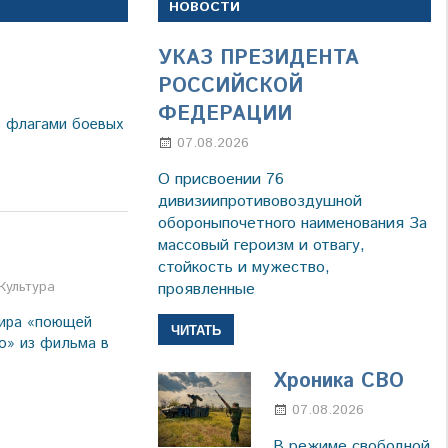
НОВОСТИ
УКАЗ ПРЕЗИДЕНТА
РОССИЙСКОЙ
ФЕДЕРАЦИИ
ь флагами боевых
07.08.2026
Настя Свиридова
О присвоении 76
дивизиипротивовоздушной
обороныпочетного наименования За
массовый героизм и отвагу,
стойкость и мужество,
а
Культура
проявленные
дира «поющей
ЧИТАТЬ
о» из фильма в
Хроника СВО
07.08.2026
Настя
Свиридов
В режиме свободной