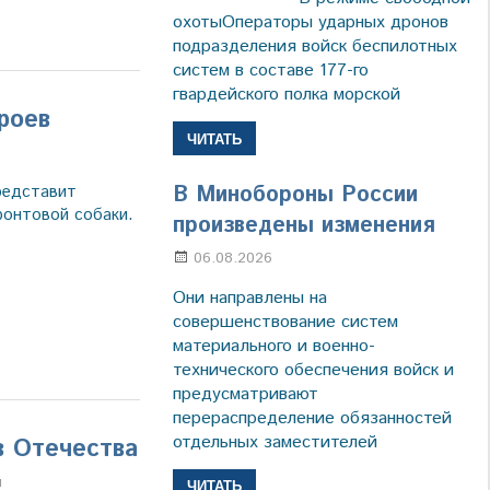
охотыОператоры ударных дронов
подразделения войск беспилотных
систем в составе 177-го
гвардейского полка морской
роев
ЧИТАТЬ
В Минобороны России
редставит
ронтовой собаки.
произведены изменения
06.08.2026
Марина Щербакова
Они направлены на
совершенствование систем
материального и военно-
технического обеспечения войск и
предусматривают
перераспределение обязанностей
отдельных заместителей
 Отечества
а
и
ЧИТАТЬ