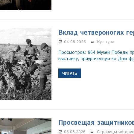
Вклад четвероногих ге
04.08.2026
Настя Свиридова
Культура
Просмотров: 864 Музей Победы п
выставку, приуроченную ко Дню ф
ЧИТАТЬ
Просвещая защитников
03.08.2026
Марина Щербаков
Страницы истори