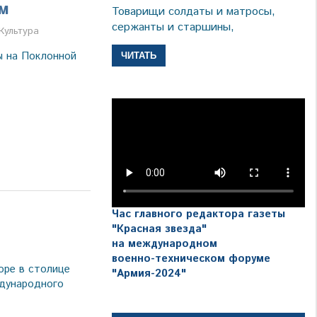
им
Товарищи солдаты и матросы,
сержанты и старшины,
а
Культура
ы на Поклонной
ЧИТАТЬ
Час главного редактора газеты
"Красная звезда"
на международном
военно-техническом форуме
оре в столице
"Армия-2024"
дународного