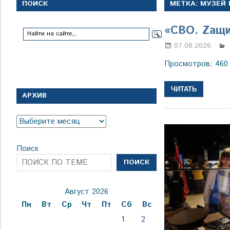
с
ПОИСК
МЕТКА:
МУЗЕЙ
1
января
«СВО. Zащи
1924
года
07.08.2026
Просмотров: 460
ЧИТАТЬ
АРХИВ
Архив
Поиск
ПОИСК
Август 2026
Пн
Вт
Ср
Чт
Пт
Сб
Вс
1
2