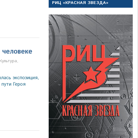
РИЦ «КРАСНАЯ ЗВЕЗДА»
 человеке
а
Культура
,
ылась экспозиция,
 пути Героя