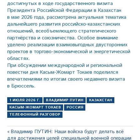
достигнутых в ходе государственного визита
Президента Российской Федерации в Казахстан
в мае 2026 года, рассмотрена актуальная тематика
дальнейшего развития российско-казахстанских
отношений, всеобъемлющего стратегического
партнёрства и союзничества. Особое внимание
уделено реализации взаимо­выгодных двусторонних
проектов в торгово-экономической и энергетической
областях.
При обсуждении международной и региональной
повестки дня Касым-Жомарт Токаев поделился
впечатлениями по итогам своего недавнего визита
в Брюссель.
1 ИЮЛЯ 2026 Г.
ВЛАДИМИР ПУТИН
КАЗАХСТАН
КАСЫМ-ЖОМАРТ ТОКАЕВ
РОССИЯ
ТЕЛЕФОННЫЙ РАЗГОВОР
Навигация
Предыдущая
Владимир ПУТИН: Наши войска будут делать всё
запись:
для достижения целей специальной военной операции