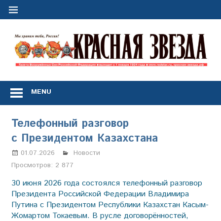
Перейти
к
содержимому
"
з
Газета
Вооружённых
MENU
Сил
Российской
Федерации
Телефонный разговор
*
с Президентом Казахстана
выходит
с
01.07.2026
Марина Щербакова
Новости
1
Просмотров:
2 877
января
1924
30 июня 2026 года состоялся телефонный разговор
года
Президента Российской Федерации Владимира
Путина с Президентом Республики Казахстан Касым-
Жомартом Токаевым. В русле договорённостей,