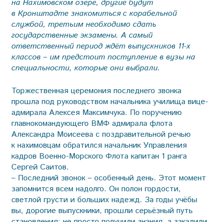
на Нахимовском озере, другие будут
в Кронштадте знакомиться с корабельной
службой, третьим необходимо сдать
государственные экзамены. А самый
ответственный период ждёт выпускников 11-х
классов – им предстоит поступление в вузы на
специальности, которые они выбрали.
Торжественная церемония последнего звонка
прошла под руководством начальника училища вице-
адмирала Алексея Максимчука. По поручению
главнокомандующего ВМФ адмирала флота
Александра Моисеева с поздравительной речью
к нахимовцам обратился начальник Управления
кадров Военно-Морского Флота капитан 1 ранга
Сергей Саитов.
– Последний звонок – особенный день. Этот момент
запомнится всем надолго. Он полон гордости,
светлой грусти и больших надежд. За годы учёбы
вы, дорогие выпускники, прошли серьёзный путь
становления: не просто получили знания, а закалили