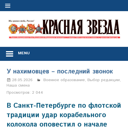
Перейти
к
содержимому
"
з
Газета
Вооружённых
MENU
Сил
Российской
Федерации
У нахимовцев – последний звонок
*
выходит
28.05.2026
Марина Щербакова
Военное образование
,
Выбор редакции
,
с
Наша смена
1
Просмотров:
2 044
января
1924
В Санкт-Петербурге по флотской
года
традиции удар корабельного
колокола оповестил о начале