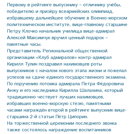
Первому в рейтинге выпускнику – отличнику учёбы,
победителю и призёру всеармейских олимпиад,
избравшему дальнейшее обучение в Военно-морском
политехническом институте, ви­це-­главному старшине
Петру Клочко начальник училища вице-адмирал
Алексей Максимчук вручил ценный подарок –
памятные часы.
Представитель Региональной общественной
организации «Клуб адмиралов» контр-адмирал
Кирилл Тулин поздравил нахимовцев роты
выпускников с началом нового этапа жизни и пожелал
успехов на сдаче единого государственного экзамена.
По поручению потомка адмирала Петра Фёдоровича
Анжу и его наследника Кирилла Шалахина, который
традиционно чествует лучших нахимовцев,
избравших военно-морскую стезю, памятными
часами награждён второй в рейтинге выпускник вице-
старшина 2-й статьи Пётр Ципорин.
На торжественной церемонии последнего звонка
также состоялось награждение воспитанников