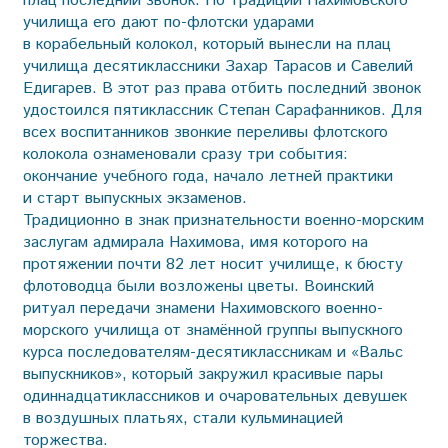
плац последний звонок. По традиции Нахимовского
училища его дают по-флотски ударами
в корабельный колокол, который вынесли на плац
училища десятиклассники Захар Тарасов и Савелий
Едигарев. В этот раз права отбить последний звонок
удостоился пятиклассник Степан Сарафанников. Для
всех воспитанников звонкие переливы флотского
колокола ознаменовали сразу три события:
окончание учебного года, начало летней практики
и старт выпускных экзаменов.
Традиционно в знак признательности военно-морским
заслугам адмирала Нахимова, имя которого на
протяжении почти 82 лет носит училище, к бюсту
флотоводца были возложены цветы. Воинский
ритуал передачи знамени Нахимовского военно-
морского училища от знамённой группы выпускного
курса последователям-десятиклассникам и «Вальс
выпускников», который закружил красивые пары
одиннадцатиклассников и очаровательных девушек
в воздушных платьях, стали кульминацией
торжества.