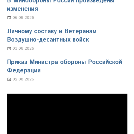
В Минобороны России произведены
изменения
06.08.2026
Марина Щербакова
Личному составу и Ветеранам
Воздушно-десантных войск
03.08.2026
Марина Щербакова
Приказ Министра обороны Российской
Федерации
02.08.2026
Настя Свиридова