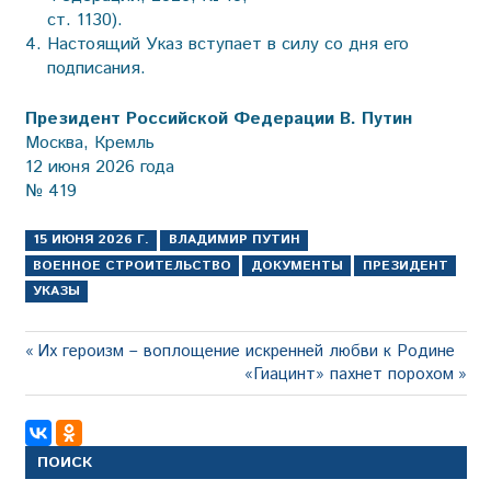
ст. 1130).
Настоящий Указ вступает в силу со дня его
подписания.
Президент Российской Федерации В. Путин
Москва, Кремль
12 июня 2026 года
№ 419
15 ИЮНЯ 2026 Г.
ВЛАДИМИР ПУТИН
ВОЕННОЕ СТРОИТЕЛЬСТВО
ДОКУМЕНТЫ
ПРЕЗИДЕНТ
УКАЗЫ
Навигация
Предыдущая
Их героизм – воплощение искренней любви к Родине
запись:
Следующая
«Гиацинт» пахнет порохом
по
запись:
записям
ПОИСК