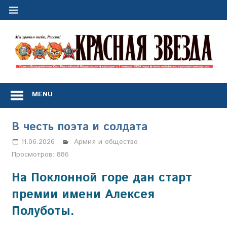
Перейти
к
содержимому
"
з
Газета
Вооружённых
MENU
Сил
Российской
Федерации
В честь поэта и солдата
*
выходит
11.06.2026
Марина Щербакова
Армия и общество
с
Просмотров:
886
1
января
На Поклонной горе дан старт
1924
премии имени Алексея
года
Полуботы.