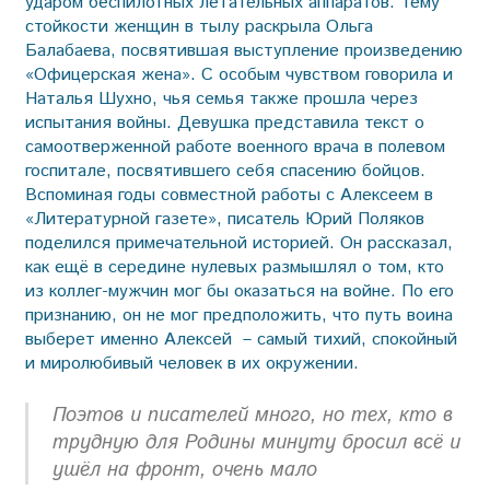
ударом беспилотных летательных аппаратов. Тему
стойкости женщин в тылу раскрыла Ольга
Балабаева, посвятившая выступление произведению
«Офицерская жена». С особым чувством говорила и
Наталья Шухно, чья семья также прошла через
испытания войны. Девушка представила текст о
самоотверженной работе военного врача в полевом
госпитале, посвятившего себя спасению бойцов.
Вспоминая годы совместной работы с Алексеем в
«Литературной газете», писатель Юрий Поляков
поделился примечательной историей. Он рассказал,
как ещё в середине нулевых размышлял о том, кто
из коллег-мужчин мог бы оказаться на войне. По его
признанию, он не мог предположить, что путь воина
выберет именно Алексей – самый тихий, спокойный
и миролюбивый человек в их окружении.
Поэтов и писателей много, но тех, кто в
трудную для Родины минуту бросил всё и
ушёл на фронт, очень мало