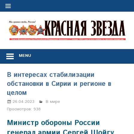
Перейти
к
содержимому
"
з
Газета
Вооружённых
MENU
Сил
Российской
Федерации
В интересах стабилизации
*
обстановки в Сирии и регионе в
выходит
с
целом
1
26.04.2023
Марина Щербакова
В мире
января
1924
Просмотров:
938
года
Министр обороны России
генерал армии Сергей Шойгу