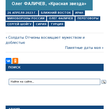
Олег ФАЛИЧЕВ, «Красная звезда»
26 АПРЕЛЯ 2023 Г.
БЛИЖНИЙ ВОСТОК
ИРАН
МИНОБОРОНЫ РОССИИ
ОЛЕГ ФАЛИЧЕВ
ПЕРЕГОВОРЫ
СЕРГЕЙ ШОЙГУ
СИРИЯ
ТУРЦИЯ
Навигация
Предыдущая
Солдаты Отчизны восхищают мужеством и
запись:
доблестью
по
Следующая
Памятные даты мая
записям
запись:
ПОИСК