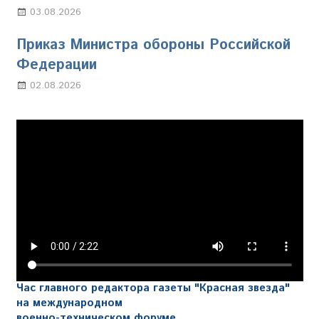
03.08.2026
Марина Щербакова
Приказ Министра обороны Российской
Федерации
02.08.2026
Настя Свиридова
Час главного редактора газеты "Красная звезда"
на международном
военно-техническом форуме