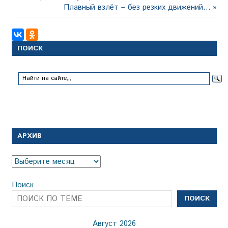
запись:
Следующая
Плавный взлёт – без резких движений…
по
запись:
записям
ПОИСК
АРХИВ
Архив
Поиск
ПОИСК
Август 2026