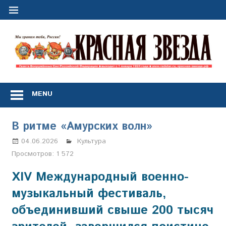
Перейти
к
содержимому
"
з
Газета
Вооружённых
MENU
Сил
Российской
Федерации
В ритме «Амурских волн»
*
выходит
04.06.2026
Марина Щербакова
Культура
с
Просмотров:
1 572
1
января
XIV Международный военно-
1924
музыкальный фестиваль,
года
объединивший свыше 200 тысяч