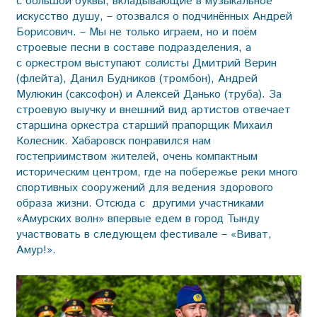
с большой буквы, вкладывающие в музыкальное
искусство душу, – отозвался о подчинённых Андрей
Борисович. – Мы не только играем, но и поём
строевые песни в составе подразделения, а
с оркестром выступают солисты Дмитрий Верин
(флейта), Данил Будников (тромбон), Андрей
Мулюкин (саксофон) и Алексей Данько (труба). За
строевую выучку и внешний вид артистов отвечает
старшина оркестра старший прапорщик Михаил
Колесник. Хабаровск понравился нам
гостеприимством жителей, очень компактным
историческим центром, где на побережье реки много
спортивных сооружений для ведения здорового
образа жизни. Отсюда с другими участниками
«Амурских волн» впервые едем в город Тынду
участвовать в следующем фестивале – «Виват,
Амур!».