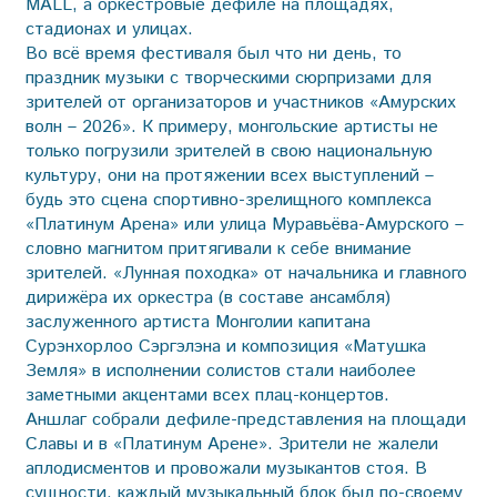
MALL, а оркестровые дефиле на площадях,
стадионах и улицах.
Во всё время фестиваля был что ни день, то
праздник музыки с творческими сюрпризами для
зрителей от организаторов и участников «Амурских
волн – 2026». К примеру, монгольские артисты не
только погрузили зрителей в свою национальную
культуру, они на протяжении всех выступлений –
будь это сцена спортивно-зрелищного комплекса
«Платинум Арена» или улица Муравьёва-Амурского –
словно магнитом притягивали к себе внимание
зрителей. «Лунная походка» от начальника и главного
дирижёра их оркестра (в составе ансамбля)
заслуженного артиста Монголии капитана
Сурэнхорлоо Сэргэлэна и композиция «Матушка
Земля» в исполнении солистов стали наиболее
заметными акцентами всех плац-концертов.
Аншлаг собрали дефиле-представления на площади
Славы и в «Платинум Арене». Зрители не жалели
аплодисментов и провожали музыкантов стоя. В
сущности, каждый музыкальный блок был по-своему