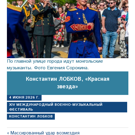
По главной улице города идут монгольские
музыканты. Фото Евгения Сорокина.
Константин ЛОБКОВ, «Красная
звезда»
4 ИЮНЯ 2026 Г.
XIV МЕЖДУНАРОДНЫЙ ВОЕННО-МУЗЫКАЛЬНЫЙ
ФЕСТИВАЛЬ
КОНСТАНТИН ЛОБКОВ
Навигация
Предыдущая
Массированный удар возмездия