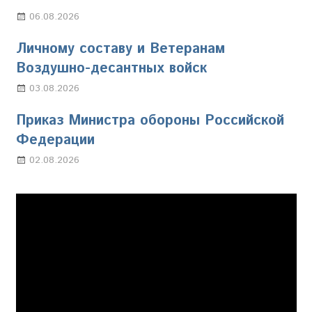
06.08.2026
Марина Щербакова
Личному составу и Ветеранам
Воздушно-десантных войск
03.08.2026
Марина Щербакова
Приказ Министра обороны Российской
Федерации
02.08.2026
Настя Свиридова