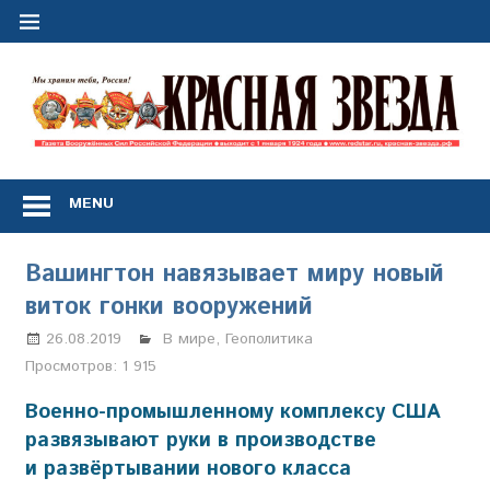
Перейти
к
содержимому
"
з
Газета
Вооружённых
MENU
Сил
Российской
Федерации
Вашингтон навязывает миру новый
*
виток гонки вооружений
выходит
с
26.08.2019
Анастасия Свиридова
В мире
,
Геополитика
1
Просмотров:
1 915
января
1924
Военно-промышленному комплексу США
года
развязывают руки в производстве
и развёртывании нового класса