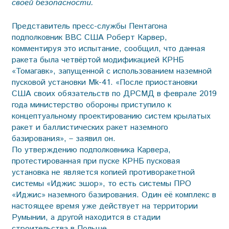
своей безопасности.
Представитель пресс-службы Пентагона
подполковник ВВС США Роберт Карвер,
комментируя это испытание, сообщил, что данная
ракета была четвёртой модификацией КРНБ
«Томагавк», запущенной с использованием наземной
пусковой установки Mk-41. «После приостановки
США своих обязательств по ДРСМД в феврале 2019
года министерство обороны приступило к
концептуальному проектированию систем крылатых
ракет и баллистических ракет наземного
базирования», – заявил он.
По утверждению подполковника Карвера,
протестированная при пуске КРНБ пусковая
установка не является копией противоракетной
системы «Иджис эшор», то есть системы ПРО
«Иджис» наземного базирования. Один её комплекс в
настоящее время уже действует на территории
Румынии, а другой находится в стадии
строительства в Польше.