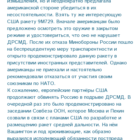
измышления, но и неоднократно предлагала
американской стороне убедиться в их
несостоятельности. Взять ту же интересующую
США ракету 9М729. Вначале американцам было
предложено осмотреть это оружие в закрытом
режиме и удостовериться, что оно не нарушает
ДРСМД. После их отказа Минобороны России пошло
на беспрецедентную меру транспарентности и
открыто продемонстрировало данную ракету в
присутствии иностранных представителей. Однако
американцы не приехали и настоятельно
рекомендовали отказаться от участия своим
союзникам по НАТО.
К сожалению, европейские партнёры США
продолжают обвинять Россию в подрыве ДРСМД. В
очередной раз это было продемонстрировано на
заседании Совбеза ООН, которое Москва и Пекин
созвали в связи с планами США по разработке и
размещению ракет средней дальности. На нём
Вашингтон и под хрюкивающие, как образно
выразился исполняющий обязанности постпреда