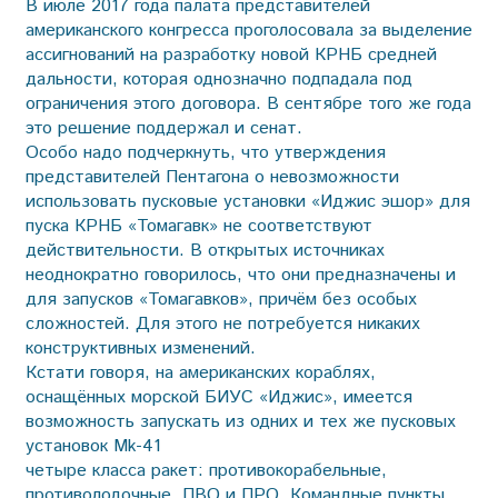
В июле 2017 года палата представителей
американского конгресса проголосовала за выделение
ассигнований на разработку новой КРНБ средней
дальности, которая однозначно подпадала под
ограничения этого договора. В сентябре того же года
это решение поддержал и сенат.
Особо надо подчеркнуть, что утверждения
представителей Пентагона о невозможности
использовать пусковые установки «Иджис эшор» для
пуска КРНБ «Томагавк» не соответствуют
действительности. В открытых источниках
неоднократно говорилось, что они предназначены и
для запусков «Томагавков», причём без особых
сложностей. Для этого не потребуется никаких
конструктивных изменений.
Кстати говоря, на американских кораблях,
оснащённых морской БИУС «Иджис», имеется
возможность запускать из одних и тех же пусковых
установок Мk-41
четыре класса ракет: противокорабельные,
противолодочные, ПВО и ПРО. Командные пункты