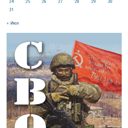
24
25
26
27
28
29
30
31
« Июл