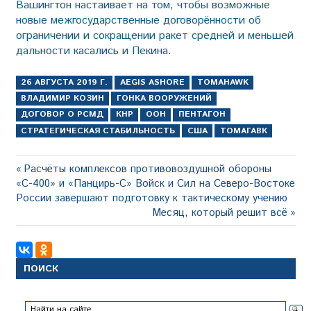
Вашингтон настаивает на том, чтобы возможные
новые межгосударственные договорённости об
ограничении и сокращении ракет средней и меньшей
дальности касались и Пекина.
26 АВГУСТА 2019 Г.
AEGIS ASHORE
TOMAHAWK
ВЛАДИМИР КОЗИН
ГОНКА ВООРУЖЕНИЙ
ДОГОВОР О РСМД
КНР
ООН
ПЕНТАГОН
СТРАТЕГИЧЕСКАЯ СТАБИЛЬНОСТЬ
США
ТОМАГАВК
Навигация
Предыдущая
Расчёты комплексов противовоздушной обороны
запись:
«С-400» и «Панцирь-С» Войск и Сил на Северо-Востоке
по
России завершают подготовку к тактическому учению
записям
Следующая
Месяц, который решит всё
запись:
ПОИСК