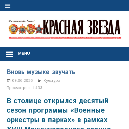
Перейти
к
содержимому
"
з
Газета
Вооружённых
MENU
Сил
Российской
Федерации
Вновь музыке звучать
*
выходит
09.06.2026
Марина Щербакова
Культура
с
Просмотров:
1 433
1
января
В столице открылся десятый
1924
сезон программы «Военные
года
оркестры в парках» в рамках