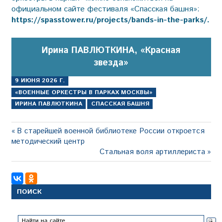
официальном сайте фестиваля «Спасская башня»:
https://spasstower.ru/projects/bands-in-the-parks/.
Ирина ПАВЛЮТКИНА, «Красная
звезда»
9 ИЮНЯ 2026 Г.
«ВОЕННЫЕ ОРКЕСТРЫ В ПАРКАХ МОСКВЫ»
ИРИНА ПАВЛЮТКИНА
СПАССКАЯ БАШНЯ
Навигация
Предыдущая
В старейшей военной библиотеке России откроется
запись:
методический центр
по
Следующая
Стальная воля артиллериста
записям
запись:
ПОИСК