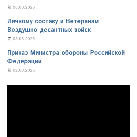
06.08.2026
Марина Щербакова
Личному составу и Ветеранам
Воздушно-десантных войск
03.08.2026
Марина Щербакова
Приказ Министра обороны Российской
Федерации
02.08.2026
Настя Свиридова